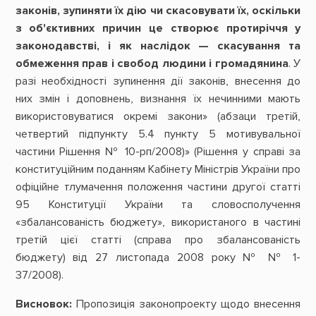
законів, зупиняти їх дію чи скасовувати їх, оскільки
з об'єктивних причин це створює протиріччя у
законодавстві, і як наслідок — скасування та
обмеження прав і свобод людини і громадянина
. У
разі необхідності зупинення дії законів, внесення до
них змін і доповнень, визнання їх нечинними мають
використовуватися окремі закони» (абзаци третій,
четвертий підпункту 5.4 пункту 5 мотивувальної
частини Рішення № 10-рп/2008)» (Рішення у справі за
конституційним поданням Кабінету Міністрів України про
офіційне тлумачення положення частини другої статті
95 Конституції України та словосполучення
«збалансованість бюджету», використаного в частині
третій цієї статті (справа про збалансованість
бюджету) від 27 листопада 2008 року № № 1-
37/2008).
Висновок:
Пропозиція законопроекту щодо внесення