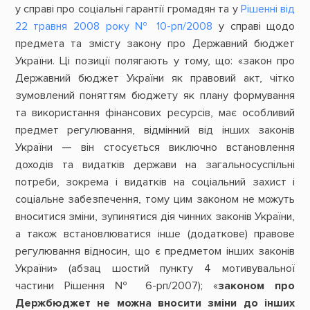
у справі про соціальні гарантії громадян та у
Рішенні від
22 травня 2008 року № 10-рп/2008
у справі щодо
предмета та змісту закону про Державний бюджет
України. Ці позиції полягають у тому, що: «закон про
Державний бюджет України як правовий акт, чітко
зумовлений поняттям бюджету як плану формування
та використання фінансових ресурсів, має особливий
предмет регулювання, відмінний від інших законів
України — він стосується виключно встановлення
доходів та видатків держави на загальносуспільні
потреби, зокрема і видатків на соціальний захист і
соціальне забезпечення, тому цим законом не можуть
вноситися зміни, зупинятися дія чинних законів України,
а також встановлюватися інше (додаткове) правове
регулювання відносин, що є предметом інших законів
України» (абзац шостий пункту 4 мотивувальної
частини Рішення № 6-рп/2007); «
законом про
Держбюджет не можна вносити зміни до інших