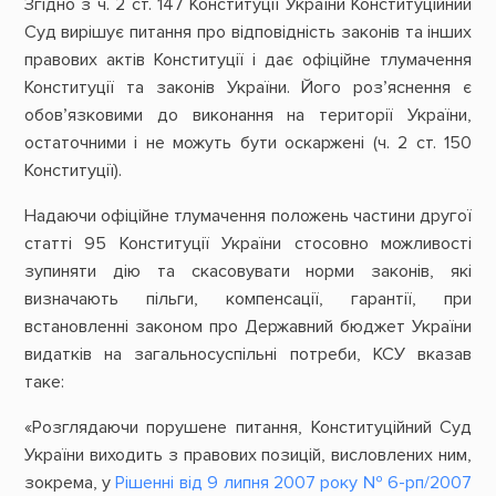
Згідно з ч. 2 ст. 147 Конституції України Конституційний
Суд вирішує питання про відповідність законів та інших
правових актів Конституції і дає офіційне тлумачення
Конституції та законів України. Його роз’яснення є
обов’язковими до виконання на території України,
остаточними і не можуть бути оскаржені (ч. 2 ст. 150
Конституції).
Надаючи офіційне тлумачення положень частини другої
статті 95 Конституції України стосовно можливості
зупиняти дію та скасовувати норми законів, які
визначають пільги, компенсації, гарантії, при
встановленні законом про Державний бюджет України
видатків на загальносуспільні потреби, КСУ вказав
таке:
«Розглядаючи порушене питання, Конституційний Суд
України виходить з правових позицій, висловлених ним,
зокрема, у
Рішенні від 9 липня 2007 року № 6-рп/2007