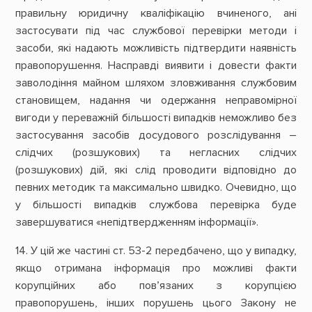
правильну юридичну кваліфікацію вчиненого, ані
застосувати під час службової перевірки методи і
засоби, які надають можливість підтвердити наявність
правопорушення. Насправді виявити і довести факти
заволодіння майном шляхом зловживання службовим
становищем, надання чи одержання неправомірної
вигоди у переважній більшості випадків неможливо без
застосування засобів досудового розслідування –
слідчих (розшукових) та негласних слідчих
(розшукових) дій, які слід проводити відповідно до
певних методик та максимально швидко. Очевидно, що
у більшості випадків службова перевірка буде
завершуватися «непідтвердженням інформації».
14. У цій же частині ст. 53-2 передбачено, що у випадку,
якщо отримана інформація про можливі факти
корупційних або пов’язаних з корупцією
правопорушень, інших порушень цього Закону не