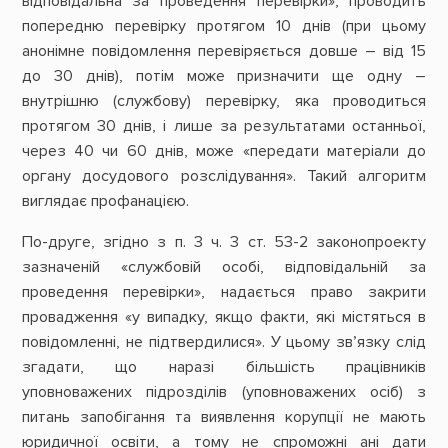
відповідальна за проведення перевірки», проводить
попередню перевірку протягом 10 днів (при цьому
анонімне повідомлення перевіряється довше – від 15
до 30 днів), потім може призначити ще одну –
внутрішню (службову) перевірку, яка проводиться
протягом 30 днів, і лише за результатами останньої,
через 40 чи 60 днів, може «передати матеріали до
органу досудового розслідування». Такий алгоритм
виглядає профанацією.
По-друге, згідно з п. 3 ч. 3 ст. 53-2 законопроекту
зазначеній «службовій особі, відповідальній за
проведення перевірки», надається право закрити
провадження «у випадку, якщо факти, які містяться в
повідомленні, не підтвердилися». У цьому зв’язку слід
згадати, що наразі більшість працівників
уповноважених підрозділів (уповноважених осіб) з
питань запобігання та виявлення корупції не мають
юридичної освіти, а тому не спроможні ані дати