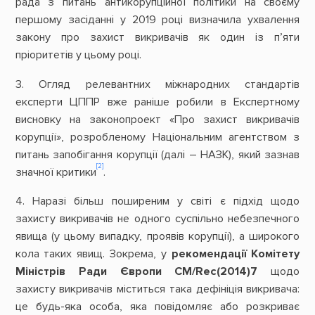
рада з питань антикорупційної політики на своєму
першому засіданні у 2019 році визначила ухвалення
закону про захист викривачів як один із п’яти
пріоритетів у цьому році.
3. Огляд релевантних міжнародних стандартів
експерти ЦППР вже раніше робили в Експертному
висновку на законопроект «Про захист викривачів
корупції», розробленому Національним агентством з
питань запобігання корупції (далі – НАЗК), який зазнав
[2]
значної критики
.
4. Наразі більш поширеним у світі є підхід щодо
захисту викривачів не одного суспільно небезпечного
явища (у цьому випадку, проявів корупції), а широкого
кола таких явищ. Зокрема, у
рекомендації Комітету
Міністрів Ради Європи CM/Rec(2014)7
щодо
захисту викривачів міститься така дефініція викривача:
це будь-яка особа, яка повідомляє або розкриває