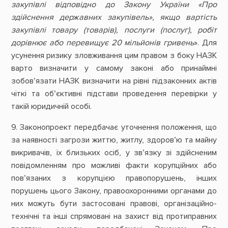
закупівлі відповідно до Закону України «Про
здійснення державних закупівель», якщо вартість
закупівлі товару (товарів), послуги (послуг), робіт
дорівнює або перевищує 20 мільйонів гривень
». Для
усунення ризику зловживання цим правом з боку НАЗК
варто визначити у самому законі або принаймні
зобов’язати НАЗК визначити на рівні підзаконних актів
чіткі та об’єктивні підстави проведення перевірки у
такій юридичній особі.
9. Законопроект передбачає уточнення положення, що
за наявності загрози життю, житлу, здоров’ю та майну
викривачів, їх близьких осіб, у зв’язку зі здійсненим
повідомленням про можливі факти корупційних або
пов’язаних з корупцією правопорушень, інших
порушень цього Закону, правоохоронними органами до
них можуть бути застосовані правові, організаційно-
технічні та інші спрямовані на захист від протиправних