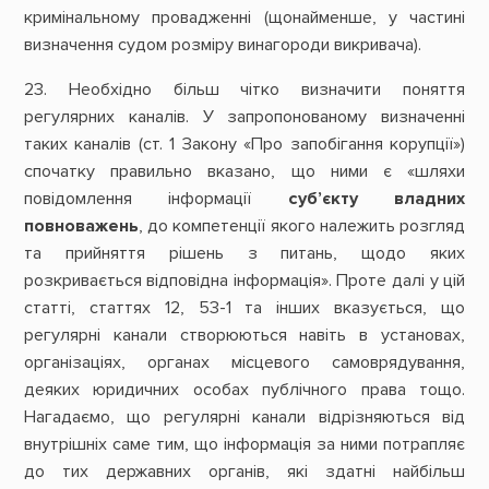
кримінальному провадженні (щонайменше, у частині
визначення судом розміру винагороди викривача).
23. Необхідно більш чітко визначити поняття
регулярних каналів. У запропонованому визначенні
таких каналів (ст. 1 Закону «Про запобігання корупції»)
спочатку правильно вказано, що ними є «шляхи
повідомлення інформації
суб’єкту владних
повноважень
, до компетенції якого належить розгляд
та прийняття рішень з питань, щодо яких
розкривається відповідна інформація». Проте далі у цій
статті, статтях 12, 53-1 та інших вказується, що
регулярні канали створюються навіть в установах,
організаціях, органах місцевого самоврядування,
деяких юридичних особах публічного права тощо.
Нагадаємо, що регулярні канали відрізняються від
внутрішніх саме тим, що інформація за ними потрапляє
до тих державних органів, які здатні найбільш