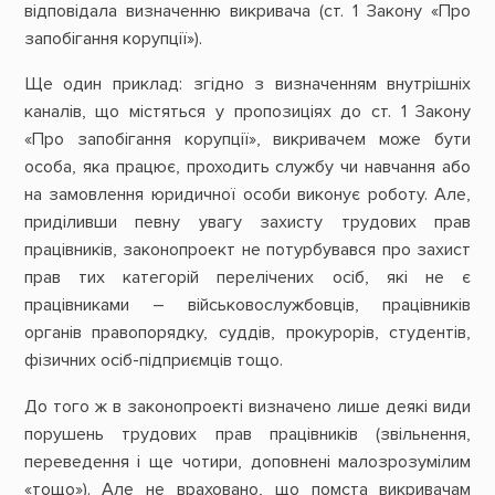
відповідала визначенню викривача (ст. 1 Закону «Про
запобігання корупції»).
Ще один приклад: згідно з визначенням внутрішніх
каналів, що містяться у пропозиціях до ст. 1 Закону
«Про запобігання корупції», викривачем може бути
особа, яка працює, проходить службу чи навчання або
на замовлення юридичної особи виконує роботу. Але,
приділивши певну увагу захисту трудових прав
працівників, законопроект не потурбувався про захист
прав тих категорій перелічених осіб, які не є
працівниками – військовослужбовців, працівників
органів правопорядку, суддів, прокурорів, студентів,
фізичних осіб-підприємців тощо.
До того ж в законопроекті визначено лише деякі види
порушень трудових прав працівників (звільнення,
переведення і ще чотири, доповнені малозрозумілим
«тощо»). Але не враховано, що помста викривачам