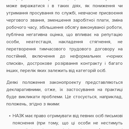
може виражатися і в таких діях, як пониження чи
утримання просування по службі, невчасне присвоєння
чергового звання, зменшення заробітної плати, зміна
робочого часу, збільшення обсягу виконуваної роботи,
публічна негативна оцінка, що впливає на репутацію
особи, неатестація, накладення стягнення, не
перетворення тимчасового трудового договору на
постійний, включення до неформальних «чорних
списків», дострокове розірвання контракту і багато
інших, перелік яких залежить від категорій осіб.
Деякі положення законопроекту представляються
декларативними, отже, їх застосування на практиці
буде викликати проблеми. Це стосується, наприклад,
положень, згідно з якими:
НАЗК має право отримувати від певних осіб письмові
пояснення (при тому, що ці особи не нестимуть