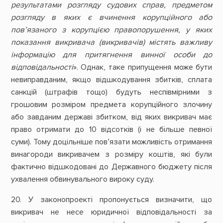
результатами розгляду судових справ, предметом
розгляду в яких є вчинення корупційного або
пов’язаного з корупцією правопорушення, у яких
показання викривача (викривачів) містять важливу
інформацію для притягнення винної особи до
відповідальності
». Однак, таке припущення може бути
невиправданим, якщо відшкодування збитків, сплата
санкцій (штрафів тощо) будуть неспівмірними з
грошовим розміром предмета корупційного злочину
або завданим державі збитком, від яких викривач має
право отримати до 10 відсотків (і не більше певної
суми). Тому доцільніше пов’язати можливість отримання
винагороди викривачем з розміру коштів, які були
фактично відшкодовані до Державного бюджету після
ухвалення обвинувального вироку суду.
20. У законопроекті пропонується визначити, що
викривач не несе юридичної відповідальності за