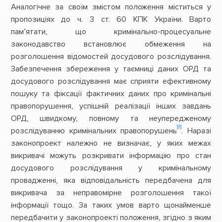
Аналогічне за своїм змістом положення міститься у
пропозиціях до ч. 3 ст. 60 КПК України. Варто
пам’ятати, що кримінально-процесуальне
законодавство встановлює обмеження на
розголошення відомостей досудового розслідування.
Забезпечення збереження у таємниці даних ОРД та
досудового розслідування має сприяти ефективному
пошуку та фіксації фактичних даних про кримінальні
правопорушення, успішній реалізації інших завдань
ОРД, швидкому, повному та неупередженому
[8]
розслідуванню кримінальних правопорушень
. Наразі
законопроект належно не визначає, у яких межах
викривачі можуть розкривати інформацію про стан
досудового розслідування у кримінальному
провадженні, яка відповідальність передбачена для
викривача за неправомірне розголошення такої
інформації тощо. За таких умов варто щонайменше
передбачити у законопроекті положення, згідно з яким