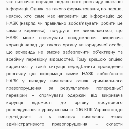
яке визначає порядок подальшого розгляду вказаної
інформації. Однак, за такого формулювання, по-перше,
неясно, хто саме має направити цю інформацію до
НАЗК (навряд чи правильно зобов’язувати робити це
самого керівника), по-друге, не виключається, що
НАЗК може спрямувати повідомлення викривача
корупції назад до такого органу чи юридичної особи,
що вочевидь не зможе забезпечити об’єктивну та
всебічну перевірку відомостей. Тому кращою опцією
видається у такій ситуації передбачити проведення
розгляду цієї інформації самим НАЗК зобов’язати
НАЗК у випадку виявлення ознак кримінального
правопорушення за результатами попередньої
перевірки – спрямувати одержані від викривача
корупції відомості до органу досудового
розслідування з урахуванням ст. 216 КПК України щодо
підслідності, а у випадку виявлення ознак
адміністративного правопорушення – скласти