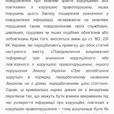
повідомлення про можливі факти корупційних або
пов’язаних з корупцією правопорушень, інших
порушень цього Закону, поширення зазначеної у
повідомленні інформації, незважаючи на можливе
порушення таким повідомленням своїх службових,
цивільних, трудових чи інших подібних обов’язків або
зобов’язань. Крім того, вносяться зміни до ст. 182, 231
КК України, які передбачають примітку до обох статей
наступного змісту: «
Повідомлення викривачем
інформації про вчинення корупційного або
пов’язаного з корупцією правопорушення, іншого
порушення Закону України «Про запобігання
корупції» в порядку, передбаченому названим
Законом, не є діями, передбаченими цією статтею
».
Однак, ці кримінально карані діяння не є вичерпним
переліком тих, що можуть бути вчинені викривачем під
час розкриття інформації про корупційні, пов’язані з
корупцією правопорушення – тому доцільніше було би