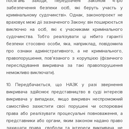
посягань заходи, передбачені Законом «Про
забезпечення безпеки осіб, які беруть участь у
кримінальному судочинстві». Однак, законопроект не
враховує межі дії зазначеного Закону: він поширюється
виключно на осіб, які є учасниками кримінального
судочинства. Тобто реалізувати ці нібито гарантії
безпеки стосовно особи, яка, наприклад, повідомила
про ознаки адміністративного, а не кримінального,
правопорушення, пов’язаного з корупцією (фізичного
переслідування викривача за такі правопорушення
неможливо виключати).
10. Передбачається, що НАЗК у разі звернення
викривача здійснює представництво в суді інтересів
викривача у випадках, якщо викривач неспроможний
самостійно захистити свої порушені чи оспорювані
права або реалізувати процесуальні повноваження, а
представники або органи, яким законом надано право
захищати права, свободи та інтереси викривача, не