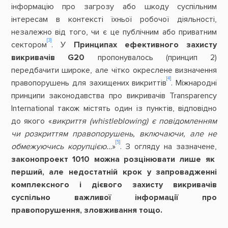
інформацію про загрозу або шкоду суспільним
інтересам в контексті їхньої робочої діяльності,
незалежно від того, чи є це публічним або приватним
[3]
сектором
. У
Принципах ефективного захисту
викривачів G20
пропонувалось (принцип 2)
передбачити широке, але чітко окреслене визначення
[4]
правопорушень для захищених викриттів
. Міжнародні
принципи законодавства про викривачів Transparency
International також містять один із пунктів, відповідно
до якого «
викриття (whistleblowing) є повідомленням
чи розкриттям правопорушень, включаючи, але не
[5]
обмежуючись корупцією…
»
. З огляду на зазначене,
законопроект 1010 можна розцінювати лише як
перший, але недостатній крок у запровадженні
комплексного і дієвого захисту викривачів
суспільно важливої інформації про
правопорушення, зловживання тощо.