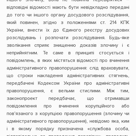
відповідні відомості мають бути невідкладно передані
до того чи іншого органу досудового розслідування,
який повинен, згідно з положеннями ст. 214 КПК
України, внести їх до Єдиного реєстру досудових
розслідувань і розпочати розслідування. Будь-яке
зволікання сприяє знищенню доказів злочину і є
неприйнятним. Те саме в принципі стосується і
повідомлень, в яких містяться відомості про вчинення
адміністративного правопорушення: слід враховувати,
що строки накладення адміністративних стягнень,
передбачені Кодексом України про адміністративні
правопорушення, є вельми стислими. Між тим,
законопроект передбачає, що отримавши
повідомлення про вчинення корупційного або
пов’язаного з корупцією правопорушення (злочину чи
адміністративного правопорушення), невідомо яка, ким
і в якому порядку призначена «службова особа,