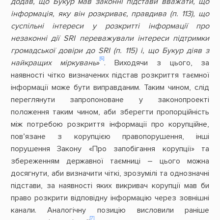
додав, що Букур мав законні підстави вважати, що
інформація, яку він розкриває, правдива (п. 113), що
суспільні інтереси у розкритті інформації про
незаконні дії SRI переважували інтереси підтримки
громадської довіри до SRI (п. 115) і, що Букур діяв з
[6]
найкращих міркувань
»
. Виходячи з цього, за
наявності чітко визначених підстав розкриття таємної
інформації може бути виправданим. Таким чином, слід
переглянути запропоноване у законопроекті
положення таким чином, аби зберегти пропорційність
між потребою розкриття інформації про корупційне,
пов’язане з корупцією правопорушення, інші
порушення Закону «Про запобігання корупції» та
збереженням державної таємниці – цього можна
досягнути, аби визначити чіткі, зрозумілі та однозначні
підстави, за наявності яких викривач корупції мав би
право розкрити відповідну інформацію через зовнішні
канали. Аналогічну позицію висловили раніше
[7]