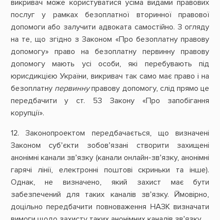
викривач може користуватися усіма видами правових
послуг у рамках безоплатної вторинної правової
допомоги або залучити адвоката самостійно. З огляду
на те, що згідно з Законом «Про безоплатну правову
допомогу» право на безоплатну первинну правову
допомогу мають усі особи, які перебувають під
юрисдикцією України, викривач так само має право і на
безоплатну
первинну
правову допомогу, слід прямо це
передбачити у ст. 53 Закону «Про запобігання
корупції».
12. Законопроектом передбачається, що визначені
Законом суб’єкти зобов’язані створити захищені
анонімні канали зв’язку (канали онлайн-зв’язку, анонімні
гарячі лінії, електронні поштові скриньки та інше).
Однак, не визначено, який захист має бути
забезпечений для таких каналів зв’язку. Ймовірно,
доцільно передбачити повноваження НАЗК визначати
вимоги щодо захисту таких анонімних каналів зв’язку.