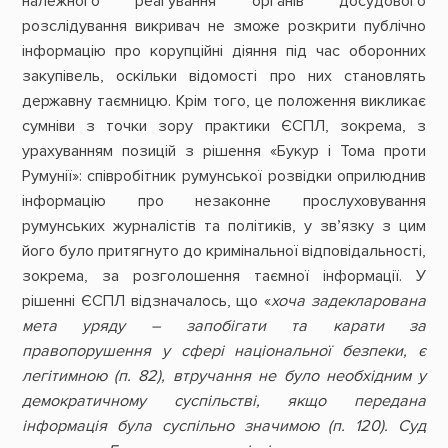
належного реагування органів досудового
розслідування викривач не зможе розкрити публічно
інформацію про корупційні діяння під час оборонних
закупівель, оскільки відомості про них становлять
державну таємницю. Крім того, це положення викликає
сумніви з точки зору практики ЄСПЛ, зокрема, з
урахуванням позицій з рішення «Букур і Тома проти
Румунії»: співробітник румунської розвідки оприлюднив
інформацію про незаконне прослуховування
румунських журналістів та політиків, у зв’язку з цим
його було притягнуто до кримінальної відповідальності,
зокрема, за розголошення таємної інформації. У
рішенні ЄСПЛ відзначалось, що «
хоча задекларована
мета уряду – запобігати та карати за
правопорушення у сфері національної безпеки, є
легітимною (п. 82), втручання не було необхідним у
демократичному суспільстві, якщо передана
інформація була суспільно значимою (п. 120). Суд