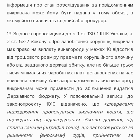
інформація про стан розслідування за повідомленням
викривача може йому бути надана у тому обсязі, в
якому його визначать слідчий або прокурор.
19. Згідно з пропозиціями до ч. 1 ст. 130-1 КПК України, ч.
2 ст. 53-7 Закону «Про запобігання корупції», викривач
має право на виплату винагороди у межах 10 відсотків
від грошового розміру предмета корупційного злочину
або від завданого державі збитку, але не більше трьох
тисяч мінімальних заробітних плат, встановлених на час
вчинення злочину. Але запровадження таких винагород
викривачам може призвести до збільшення видатків
Державного бюджету. У пояснювальній записці до
законопроекту 1010 відзначено, що «
джерелами
надходження пропонується визначити кошти, що
надходять від відшкодування збитків державі, від
сплати санкцій (штрафів тощо), що застосовуються за
рішеннями (вироками) судів, прийнятими за