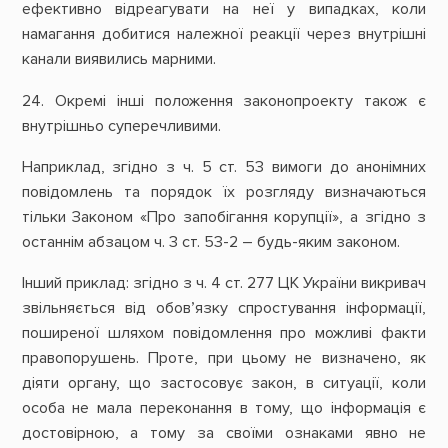
ефективно відреагувати на неї у випадках, коли
намагання добитися належної реакції через внутрішні
канали виявились марними.
24. Окремі інші положення законопроекту також є
внутрішньо суперечливими.
Наприклад, згідно з ч. 5 ст. 53 вимоги до анонімних
повідомлень та порядок їх розгляду визначаються
тільки Законом «Про запобігання корупції», а згідно з
останнім абзацом ч. 3 ст. 53-2 – будь-яким законом.
Інший приклад: згідно з ч. 4 ст. 277 ЦК України викривач
звільняється від обов’язку спростування інформації,
поширеної шляхом повідомлення про можливі факти
правопорушень. Проте, при цьому не визначено, як
діяти органу, що застосовує закон, в ситуації, коли
особа не мала переконання в тому, що інформація є
достовірною, а тому за своїми ознаками явно не