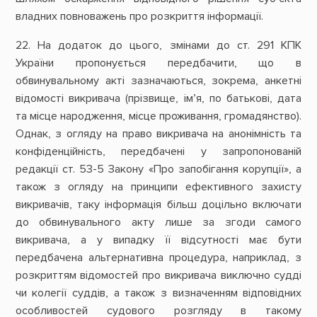
владних повноважень про розкриття інформації.
22. На додаток до цього, змінами до ст. 291 КПК
України пропонується передбачити, що в
обвинувальному акті зазначаються, зокрема, анкетні
відомості викривача (прізвище, ім’я, по батькові, дата
та місце народження, місце проживання, громадянство).
Однак, з огляду на право викривача на анонімність та
конфіденційність, передбачені у запропонованій
редакції ст. 53-5 Закону «Про запобігання корупції», а
також з огляду на принципи ефективного захисту
викривачів, таку інформація більш доцільно включати
до обвинувального акту лише за згоди самого
викривача, а у випадку її відсутності має бути
передбачена альтернативна процедура, наприклад, з
розкриттям відомостей про викривача виключно судді
чи колегії суддів, а також з визначенням відповідних
особливостей судового розгляду в такому