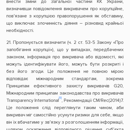
внести зміни до Загальної частини КК України,
визначивши повідомлення викривачем про корупційне,
пов’язане з корупцією правопорушення як обставину,
що виключає злочинність діяння – різновид крайньої
необхідності.
21. Пропонується визначити (ч. 2 ст. 53-5 Закону «Про
запобігання корупції»), що у випадках, передбачених
законом, інформація про викривача або відомості, які
можуть ідентифікувати його, можуть бути розкриті і
без його згоди. Це положення не повною мірою
відповідає міжнародним стандартам, зокрема
Принципам ефективного захисту викривачів G20,
Міжнародним принципам законодавства про викривачів
[9]
Transparency International
, Рекомендації CM/Rec(2014)7.
Це положення слід переглянути таким чином, аби
викривач міг самостійно усунути ризики для себе, якщо
він їх вбачатиме у зв’язку з розголошенням інформації,
шляхом оскарження відповідного рішення суб’єкта