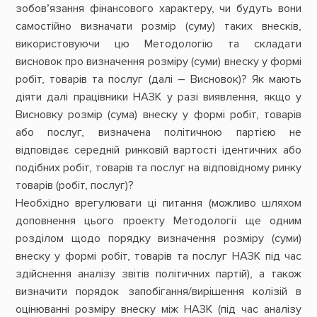
зобов’язання фінансового характеру, чи будуть вони
самостійно визначати розмір (суму) таких внесків,
використовуючи цю Методологію та складати
висновок про визначення розміру (суми) внеску у формі
робіт, товарів та послуг (далі – Висновок)? Як мають
діяти далі працівники НАЗК у разі виявлення, якщо у
Висновку розмір (сума) внеску у формі робіт, товарів
або послуг, визначена політичною партією не
відповідає середній ринковій вартості ідентичних або
подібних робіт, товарів та послуг на відповідному ринку
товарів (робіт, послуг)?
Необхідно врегулювати ці питання (можливо шляхом
доповнення цього проекту Методології ще одним
розділом щодо порядку визначення розміру (суми)
внеску у формі робіт, товарів та послуг НАЗК під час
здійснення аналізу звітів політичних партій), а також
визначити порядок запобігання/вирішення колізій в
оцінюванні розміру внеску між НАЗК (під час аналізу