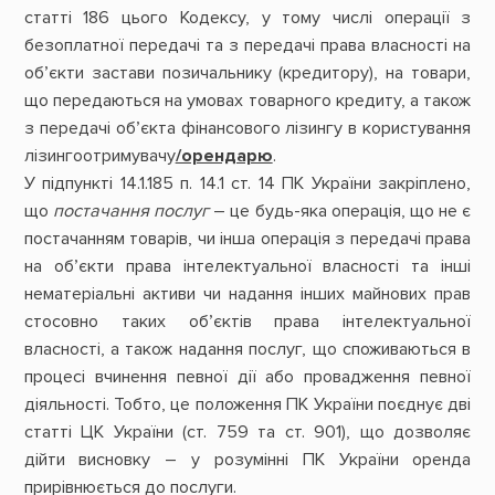
статті 186 цього Кодексу, у тому числі операції з
безоплатної передачі та з передачі права власності на
об’єкти застави позичальнику (кредитору), на товари,
що передаються на умовах товарного кредиту, а також
з передачі об’єкта фінансового лізингу в користування
лізингоотримувачу
/орендарю
.
У підпункті 14.1.185 п. 14.1 ст. 14 ПК України закріплено,
що
постачання послуг
– це будь-яка операція, що не є
постачанням товарів, чи інша операція з передачі права
на об’єкти права інтелектуальної власності та інші
нематеріальні активи чи надання інших майнових прав
стосовно таких об’єктів права інтелектуальної
власності, а також надання послуг, що споживаються в
процесі вчинення певної дії або провадження певної
діяльності. Тобто, це положення ПК України поєднує дві
статті ЦК України (ст. 759 та ст. 901), що дозволяє
дійти висновку – у розумінні ПК України оренда
прирівнюється до послуги.