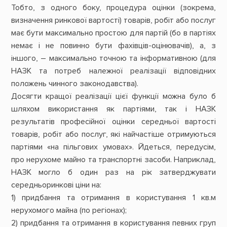
Тобто, з одного боку, процедура оцінки (зокрема,
визначення ринкової вартості) товарів, робіт або послуг
має бути максимально простою для партій (бо в партіях
немає і не повинно бути фахівців-оцінювачів), а, з
іншого, – максимально точною та інформативною (для
НАЗК та потреб належної реалізації відповідних
положень чинного законодавства).
Досягти кращої реалізації цієї функції можна було б
шляхом використання як партіями, так і НАЗК
результатів професійної оцінки середньої вартості
товарів, робіт або послуг, які найчастіше отримуються
партіями «на пільгових умовах». Йдеться, передусім,
про нерухоме майно та транспортні засоби. Наприклад,
НАЗК могло б один раз на рік затверджувати
середньоринкові ціни на:
1) придбання та отримання в користування 1 кв.м
нерухомого майна (по регіонах);
2) придбання та отримання в користування певних груп