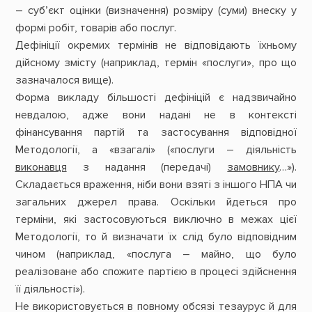
– суб’єкт оцінки (визначення) розміру (суми) внеску у
формі робіт, товарів або послуг.
Дефініції окремих термінів не відповідають їхньому
дійсному змісту (наприклад, термін «послуги», про що
зазначалося вище).
Форма викладу більшості дефініцій є надзвичайно
невдалою, адже вони надані не в контексті
фінансування партій та застосування відповідної
Методології, а «взагалі» («послуги – діяльність
виконавця
з надання (передачі)
замовнику
…»).
Складається враження, ніби вони взяті з іншого НПА чи
загальних джерел права. Оскільки йдеться про
терміни, які застосовуються виключно в межах цієї
Методології, то й визначати їх слід було відповідним
чином (наприклад, «послуга – майно, що було
реалізоване або спожите партією в процесі здійснення
її діяльності»).
Не використовується в повному обсязі тезаурус й для