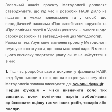
Загальний аналіз проекту Методології дозволяє
стверджувати, що під час її розробки НАЗК діяло на
підставі, в межах повноважень та у спосіб, що
передбачений законами «Про запобігання корупції» та
«Про політичні партії в Україні» (виняток – вимоги щодо
строку розробки та затвердження цієї Методології)1.
Разом із тим, ґрунтовне вивчення проекту Методології
змушує констатувати, що вона має певні вади. В межах
цього висновку звертаємо увагу лише на найсуттєвіші
з них.
1.
Під час розробки цього документу фахівцям НАЗК
слід було виходи з того, що на концептуальному рівні
Методологія повинна виконувати дві
основні функції
:
Перша функція – чітко визначити коло тих
випадків, коли політична партія зобов’язана
здійснювати оцінку тих чи інших робіт, товарів або
послуг.