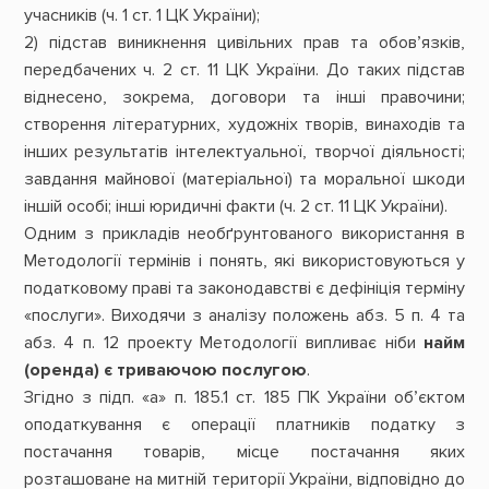
учасників (ч. 1 ст. 1 ЦК України);
2) підстав виникнення цивільних прав та обов’язків,
передбачених ч. 2 ст. 11 ЦК України. До таких підстав
віднесено, зокрема, договори та інші правочини;
створення літературних, художніх творів, винаходів та
інших результатів інтелектуальної, творчої діяльності;
завдання майнової (матеріальної) та моральної шкоди
іншій особі; інші юридичні факти (ч. 2 ст. 11 ЦК України).
Одним з прикладів необґрунтованого використання в
Методології термінів і понять, які використовуються у
податковому праві та законодавстві є дефініція терміну
«послуги». Виходячи з аналізу положень абз. 5 п. 4 та
абз. 4 п. 12 проекту Методології випливає ніби
найм
(оренда) є триваючою послугою
.
Згідно з підп. «а» п. 185.1 ст. 185 ПК України об’єктом
оподаткування є операції платників податку з
постачання товарів, місце постачання яких
розташоване на митній території України, відповідно до