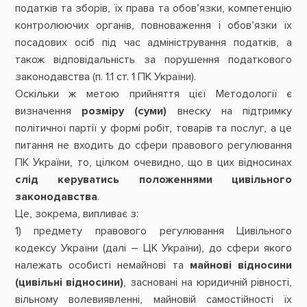
податків та зборів, їх права та обов’язки, компетенцію
контролюючих органів, повноваження і обов’язки їх
посадових осіб під час адміністрування податків, а
також відповідальність за порушення податкового
законодавства (п. 1.1 ст. 1 ПК України).
Оскільки ж метою прийняття цієї Методології є
визначення
розміру (суми)
внеску на підтримку
політичної партії у формі робіт, товарів та послуг, а це
питання не входить до сфери правового регулювання
ПК України, то, цілком очевидно, що в цих відносинах
слід керуватись положеннями цивільного
законодавства
.
Це, зокрема, випливає з:
1) предмету правового регулювання Цивільного
кодексу України (далі – ЦК України), до сфери якого
належать особисті немайнові та
майнові відносини
(цивільні відносини)
, засновані на юридичній рівності,
вільному волевиявленні, майновій самостійності їх