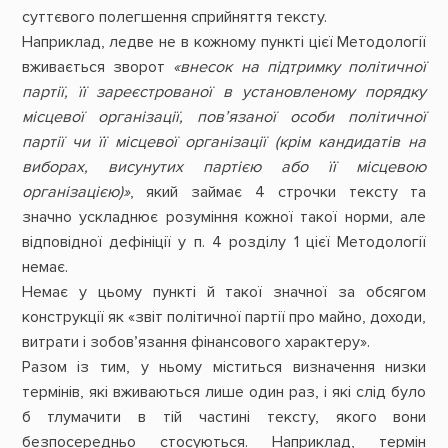
суттєвого полегшення сприйняття тексту.
Наприклад, ледве не в кожному пункті цієї Методології
вживається зворот
«внесок на підтримку політичної
партії, її зареєстрованої в установленому порядку
місцевої організації, пов’язаної особи політичної
партії чи її місцевої організації (крім кандидатів на
виборах, висунутих партією або її місцевою
організацією)»
, який займає 4 строчки тексту та
значно ускладнює розуміння кожної такої норми, але
відповідної дефініції у п. 4 розділу 1 цієї Методології
немає.
Немає у цьому пункті й такої значної за обсягом
конструкції як «звіт політичної партії про майно, доходи,
витрати і зобов’язання фінансового характеру».
Разом із тим, у ньому міститься визначення низки
термінів, які вживаються лише один раз, і які слід було
б тлумачити в тій частині тексту, якого вони
безпосередньо стосуються. Наприклад, термін