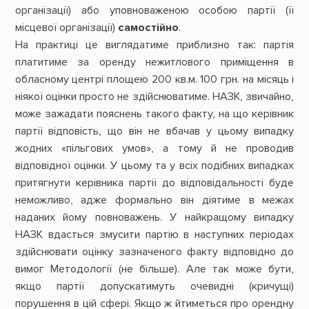
організації) або уповноваженою особою партії (її
місцевої організації)
самостійно
.
На практиці це виглядатиме приблизно так: партія
платитиме за оренду нежитлового приміщення в
обласному центрі площею 200 кв.м. 100 грн. на місяць і
ніякої оцінки просто не здійснюватиме. НАЗК, звичайно,
може зажадати пояснень такого факту, на що керівник
партії відповість, що він не вбачав у цьому випадку
жодних «пільгових умов», а тому й не проводив
відповідної оцінки. У цьому та у всіх подібних випадках
притягнути керівника партії до відповідальності буде
неможливо, адже формально він діятиме в межах
наданих йому повноважень. У найкращому випадку
НАЗК вдасться змусити партію в наступних періодах
здійснювати оцінку зазначеного факту відповідно до
вимог Методології (не більше). Але так може бути,
якщо партії допускатимуть очевидні (кричущі)
порушення в цій сфері. Якщо ж йтиметься про орендну