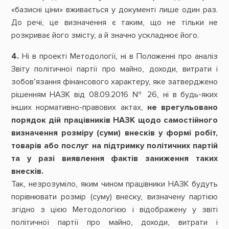
«базисні ціни» вживається у документі лише один раз.
До речі, це визначення є таким, що не тільки не
розкриває його змісту, а й значно ускладнює його.
4.
Ні в проекті Методології, ні в Положенні про аналіз
Звіту політичної партії про майно, доходи, витрати і
зобов’язання фінансового характеру, яке затверджено
рішенням НАЗК від 08.09.2016 № 26, ні в будь-яких
інших нормативно-правових актах,
не врегульовано
порядок дій працівників НАЗК щодо самостійного
визначення розміру (суми) внесків у формі робіт,
товарів або послуг на підтримку політичних партій
та у разі виявлення фактів заниження таких
внесків.
Так, незрозуміло, яким чином працівники НАЗК будуть
порівнювати розмір (суму) внеску, визначену партією
згідно з цією Методологією і відображену у звіті
політичної партії про майно, доходи, витрати і