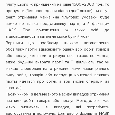
плату цього ж приміщення на рівні 1500–2000 грн., то
зрозуміти (без проведення відповідної оцінки), чи є тут
факт отримання майна «на пільгових умовах», буде
важко не тільки представнику партії, а й фахівцям
НАЗК. Про притягнення ж таких осіб до
відповідальності взагалі не може бути й мови.
Вирішити цю проблему шляхом встановлення
обов’язку партій здійснювати оцінку всіх робіт, товарів
або послуг, які ними отримуються, також не можна,
адже будь-які витрати партії та її діяльність так чи
інакше спрямовані на отримання ними низки різного
виду робіт, товарів або послуг (в контексті великих
партій йдеться про сотні, а той тисячі операцій за
квартал).
Таким чином, з величезного масиву випадків отримання
партіями робіт, товарів або послуг Методологія має
чітко визначати ті випадки, які потребують
застосування її положень. Для цього фахівцям НАЗК