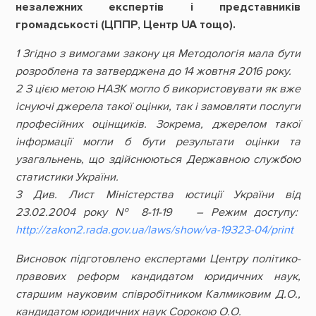
незалежних експертів і представників
громадськості (ЦППР, Центр UA тощо).
1 Згідно з вимогами закону ця Методологія мала бути
розроблена та затверджена до 14 жовтня 2016 року.
2 З цією метою НАЗК могло б використовувати як вже
існуючі джерела такої оцінки, так і замовляти послуги
професійних оцінщиків. Зокрема, джерелом такої
інформації могли б бути результати оцінки та
узагальнень, що здійснюються Державною службою
статистики України.
3 Див. Лист Міністерства юстиції України від
23.02.2004 року № 8-11-19 – Режим доступу:
http://zakon2.rada.gov.ua/laws/show/va-19323-04/print
Висновок підготовлено експертами Центру політико-
правових реформ кандидатом юридичних наук,
старшим науковим співробітником Калмиковим Д.О.,
кандидатом юридичних наук Сорокою О.О.