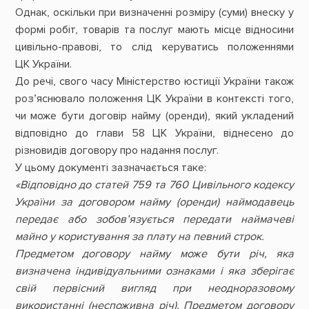
Однак, оскільки при визначенні розміру (суми) внеску у
формі робіт, товарів та послуг мають місце відносини
цивільно-правові, то слід керуватись положеннями
ЦК України.
До речі, свого часу Міністерство юстиції України також
роз’яснювало положення ЦК України в контексті того,
чи може бути договір найму (оренди), який укладений
відповідно до глави 58 ЦК України, віднесено до
різновидів договору про надання послуг.
У цьому документі зазначається таке:
«Відповідно до статей 759 та 760 Цивільного кодексу
України за договором найму (оренди) наймодавець
передає або зобов’язується передати наймачеві
майно у користування за плату на певний строк.
Предметом договору найму може бути річ, яка
визначена індивідуальними ознаками і яка зберігає
свій первісний вигляд при неодноразовому
використанні (неспоживна річ). Предметом договору