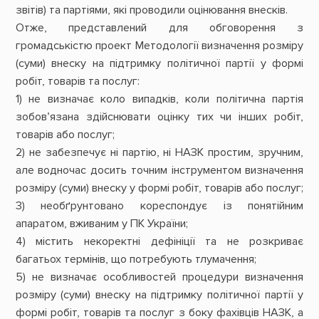
звітів) та партіями, які проводили оцінювання внесків.
Отже, представлений для обговорення з
громадськістю проект Методології визначення розміру
(суми) внеску на підтримку політичної партії у формі
робіт, товарів та послуг:
1) не визначає коло випадків, коли політична партія
зобов’язана здійснювати оцінку тих чи інших робіт,
товарів або послуг;
2) не забезпечує ні партію, ні НАЗК простим, зручним,
але водночас досить точним інструментом визначення
розміру (суми) внеску у формі робіт, товарів або послуг;
3) необґрунтовано кореспондує із понятійним
апаратом, вживаним у ПК України;
4) містить некоректні дефініції та не розкриває
багатьох термінів, що потребують тлумачення;
5) не визначає особливостей процедури визначення
розміру (суми) внеску на підтримку політичної партії у
формі робіт, товарів та послуг з боку фахівців НАЗК, а