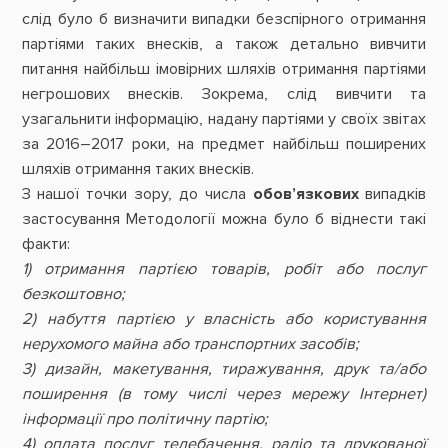
слід було б визначити випадки безспірного отримання
партіями таких внесків, а також детально вивчити
питання найбільш імовірних шляхів отримання партіями
негрошових внесків. Зокрема, слід вивчити та
узагальнити інформацію, надану партіями у своїх звітах
за 2016–2017 роки, на предмет найбільш поширених
шляхів отримання таких внесків.
З нашої точки зору, до числа
обов’язкових
випадків
застосування Методології можна було б віднести такі
факти:
1) отримання партією товарів, робіт або послуг
безкоштовно;
2) набуття партією у власність або користування
нерухомого майна або транспортних засобів;
3) дизайн, макетування, тиражування, друк та/або
поширення (в тому числі через мережу Інтернет)
інформації про політичну партію;
4) оплата послуг телебачення, радіо та друкованої