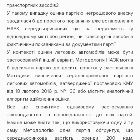
транспортних засобів2.
У такому випадку оцінка партією негрошового внеску
зводилася б до простого порівняння вже встановлених
НАЗК середньоринкових цін на нерухомість (у
відповідному місті або регіоні) чи транспортні засоби з
фактичними показниками за документами партії.
У контексті оцінки легкових автомобілів може бути
застосований й інший варіант. Методологія НАЗК могла
б відсилати партію до досить простої у застосуванні
Методики визначення середньоринкової вартості
легкових автомобілів, затвердженої постановою КМУ
від 18 лютого 2016 р. № 66 або містити аналогічний
алгоритм здійснення оцінки.
Все це сприятиме однаковому застосуванню
законодавства та відповідальності до всіх партій.
Інакше може вийти так, що використовуючи одну й ту
саму Методологію одна партія обґрунтує, що
середньоринкова вартість оренди 200 кв.м.