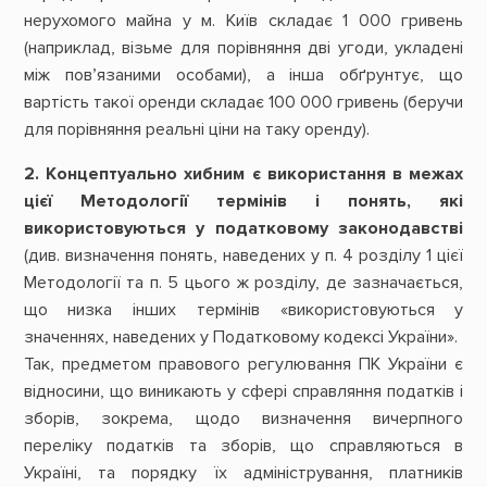
нерухомого майна у м. Київ складає 1 000 гривень
(наприклад, візьме для порівняння дві угоди, укладені
між пов’язаними особами), а інша обґрунтує, що
вартість такої оренди складає 100 000 гривень (беручи
для порівняння реальні ціни на таку оренду).
2.
Концептуально хибним є використання в межах
цієї Методології термінів і понять, які
використовуються у податковому законодавстві
(див. визначення понять, наведених у п. 4 розділу 1 цієї
Методології та п. 5 цього ж розділу, де зазначається,
що низка інших термінів «використовуються у
значеннях, наведених у Податковому кодексі України».
Так, предметом правового регулювання ПК України є
відносини, що виникають у сфері справляння податків і
зборів, зокрема, щодо визначення вичерпного
переліку податків та зборів, що справляються в
Україні, та порядку їх адміністрування, платників