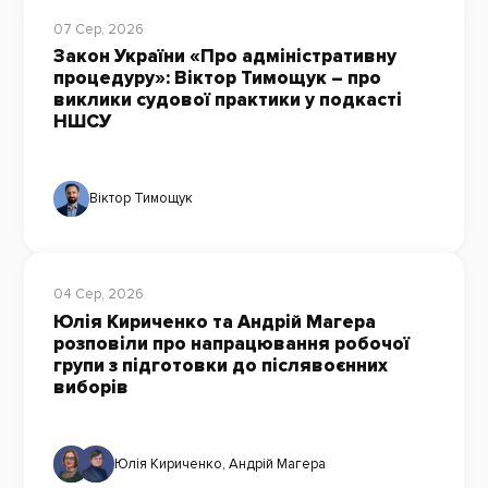
07 Сер, 2026
Закон України «Про адміністративну
процедуру»: Віктор Тимощук – про
виклики судової практики у подкасті
НШСУ
Віктор Тимощук
04 Сер, 2026
Юлія Кириченко та Андрій Магера
розповіли про напрацювання робочої
групи з підготовки до післявоєнних
виборів
Юлія Кириченко
,
Андрій Магера