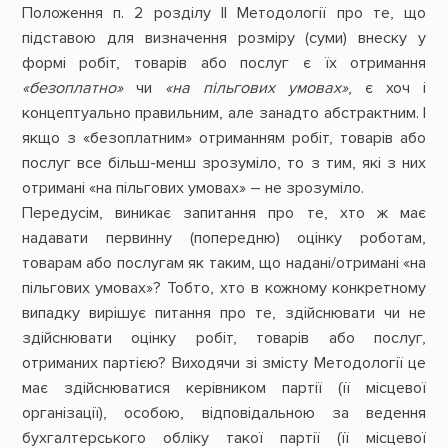
Положення п. 2 розділу ІІ Методології про те, що
підставою для визначення розміру (суми) внеску у
формі робіт, товарів або послуг є їх отримання
«безоплатно»
чи
«на пільгових умовах»
, є хоч і
концептуально правильним, але занадто абстрактним. І
якщо з «безоплатним» отриманням робіт, товарів або
послуг все більш-менш зрозуміло, то з тим, які з них
отримані «на пільгових умовах» – не зрозуміло.
Передусім, виникає запитання про те, хто ж має
надавати первинну (попередню) оцінку роботам,
товарам або послугам як таким, що надані/отримані «на
пільгових умовах»? Тобто, хто в кожному конкретному
випадку вирішує питання про те, здійснювати чи не
здійснювати оцінку робіт, товарів або послуг,
отриманих партією? Виходячи зі змісту Методології це
має здійснюватися керівником партії (її місцевої
організації), особою, відповідальною за ведення
бухгалтерського обліку такої партії (її місцевої