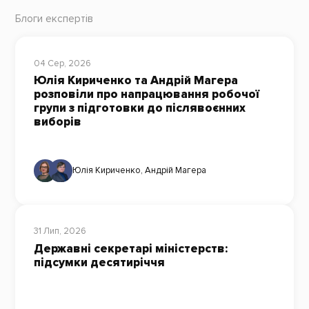
Блоги експертів
04 Сер, 2026
Юлія Кириченко та Андрій Магера
розповіли про напрацювання робочої
групи з підготовки до післявоєнних
виборів
Юлія Кириченко
,
Андрій Магера
31 Лип, 2026
Державні секретарі міністерств:
підсумки десятиріччя