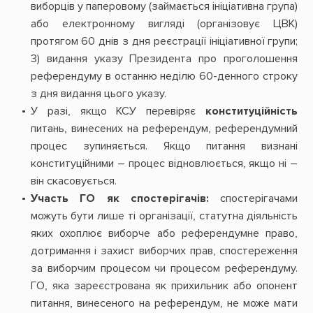
виборців у паперовому (займається ініціативна група)
або електронному вигляді (організовує ЦВК)
протягом 60 днів з дня реєстрації ініціативної групи;
3) видання указу Президента про проголошення
референдуму в останню неділю 60-денного строку
з дня видання цього указу.
У разі, якщо КСУ перевіряє
конституційність
питань, винесених на референдум, референдумний
процес зупиняється. Якщо питання визнані
конституційними – процес відновлюється, якщо ні –
він скасовується.
Участь ГО як спостерігачів:
спостерігачами
можуть бути лише ті організації, статутна діяльність
яких охоплює виборче або референдумне право,
дотримання і захист виборчих прав, спостереження
за виборчим процесом чи процесом референдуму.
ГО, яка зареєстрована як прихильник або опонент
питання, винесеного на референдум, не може мати