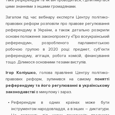
таке референдум та як він проводиться, і ділитимуться
цими знаннями з іншими громадянами.
Загалом під час вебінару експерти Центру політико-
правових реформ розповіли про правове регулювання
референдуму в України, а також детально розкрили
основні положення законопроекту «Про всеукраїнський
референдум», розробленого парламентською
робочою групою в 2020 році: предмет, суб’єкти
референдуму, агітація, робота комісій, фінансування
тощо. Ділимося основними тезами виступів.
Ігор Коліушко,
голова правління Центру політико-
правових реформ, зупинився на самому
понятті
референдуму та його регулюванні в українському
законодавстві
в минулому і зараз.
Референдум в одних країнах може бути
інструментом народовладдя, а в інших – диктатури.