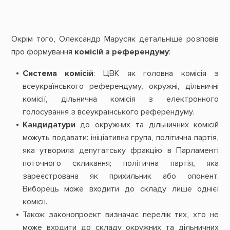
Окрім того, Олександр Марусяк детальніше розповів
про формування
комісій з референдуму
:
Система комісій
: ЦВК як головна комісія з
всеукраїнського референдуму, окружні, дільничні
комісії, дільнична комісія з електронного
голосування з всеукраїнського референдуму.
Кандидатури
до окружних та дільничних комісій
можуть подавати: ініціативна група, політична партія,
яка утворила депутатську фракцію в Парламенті
поточного скликання; політична партія, яка
зареєстрована як прихильник або опонент.
Виборець може входити до складу лише однієї
комісії.
Також законопроект визначає перелік тих, хто не
може входити до складу окружних та дільничних