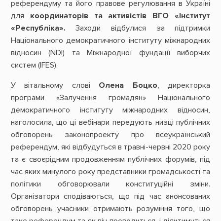
референдуму та його правове регулювання в Україні
для
координаторів та активістів ВГО «Інститут
«Республіка».
Заходи відбулися за підтримки
Національного демократичного інституту міжнародних
відносин (NDI) та Міжнародної фундації виборчих
систем (IFES).
У вітальному слові
Олена Боцко
, директорка
програми «Залучення громадян» Національного
демократичного інституту міжнародних відносин,
наголосила, що ці вебінари передують низці публічних
обговорень законопроекту про всеукраїнський
референдум, які відбудуться в травні-червні 2020 року
та є своєрідним продовженням публічних форумів, під
час яких минулого року представники громадськості та
політики обговорювали конституційні зміни.
Організатори сподіваються, що під час анонсованих
обговорень учасники отримають розуміння того, що