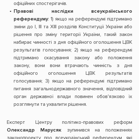
офіційних спостерігачів.
Правові наслідки всеукраїнського
референдуму
: 1) якщо на референдумі підтримано
зміни до І, ІІІ та ХІІІ розділів Конституції України або
рішення про зміну території України, такий закон
набирає чинності з дня офіційного оголошення ЦВК
результатів голосування; 2) якщо на референдумі
підтримано скасування закону або положення
закону, вони вони втрачають чинність з дня
офіційного оголошення ЦВК результатів
голосування; 3) якщо на референдумі підтримано
питання загальнодержавного значення, відповідний
орган державної влади повинен обов’язково їх
розглянути та ухвалити рішення.
Експерт Центру політико-правових реформ
Олександр Марусяк
зупинився на положеннях
законопроекту про всеукраїнський референдум, які