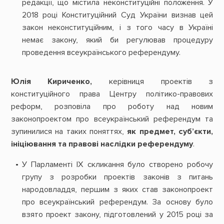
редакції, що містила неконституційні положення. У
2018 році Конституційний Суд України визнав цей
закон неконституційним, і з того часу в Україні
немає закону, який би регулював процедуру
проведення всеукраїнського референдуму.
Юлія Кириченко,
керівниця проектів з
конституційного права Центру політико-правових
реформ, розповіла про роботу над новим
законопроектом про всеукраїнський референдум та
зупинилися на таких поняттях,
як предмет, суб’єкти,
ініціювання та правові наслідки референдуму
.
У Парламенті IX скликання було створено робочу
групу з розробки проектів законів з питань
народовладдя, першим з яких став законопроект
про всеукраїнський референдум. За основу було
взято проект закону, підготовлений у 2015 році за