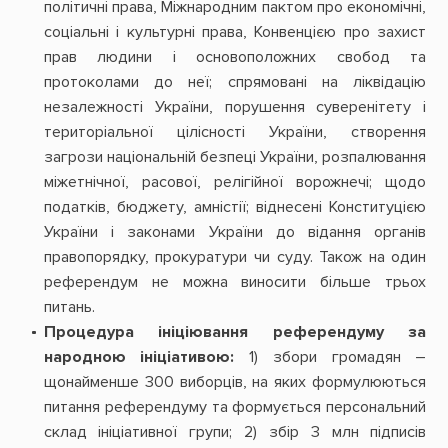
політичні права, Міжнародним пактом про економічні,
соціальні і культурні права, Конвенцією про захист
прав людини і основоположних свобод та
протоколами до неї; спрямовані на ліквідацію
незалежності України, порушення суверенітету і
територіальної цілісності України, створення
загрози національній безпеці України, розпалювання
міжетнічної, расової, релігійної ворожнечі; щодо
податків, бюджету, амністії; віднесені Конституцією
України і законами України до відання органів
правопорядку, прокуратури чи суду. Також на один
референдум не можна виносити більше трьох
питань.
Процедура ініціювання
референдуму за
народною ініціативою:
1) збори громадян –
щонайменше 300 виборців, на яких формулюються
питання референдуму та формується персональний
склад ініціативної групи; 2) збір 3 млн підписів