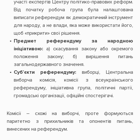
участі експертів Центру політико-правових реформ.
Від початку робоча група була налаштована
виписати референдум як демократичний інструмент
для народу, а не влади, яка може використати його,
щоб «прикрити» свої рішення.
Предмет референдуму за народною
ініціативою:
а) скасування закону або окремого
положення закону; б) вирішення питань
загальнодержавного значення.
Суб’єкти референдуму:
виборці, Центральна
виборча комісія, комісії з всеукраїнського
референдуму, ініціативна група, політичні партії,
громадські організації, офіційні спостерігачі.
Комісії – схожі на виборчі, проте формуються
паритетно з прихильників та опонентів питань,
винесених на референдум.