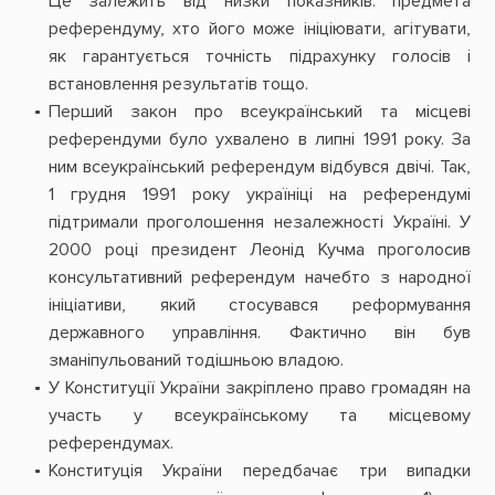
Це залежить від низки показників: предмета
референдуму, хто його може ініціювати, агітувати,
як гарантується точність підрахунку голосів і
встановлення результатів тощо.
Перший закон про всеукраїнський та місцеві
референдуми було ухвалено в липні 1991 року. За
ним всеукраїнський референдум відбувся двічі. Так,
1 грудня 1991 року україніці на референдумі
підтримали проголошення незалежності Україні. У
2000 році президент Леонід Кучма проголосив
консультативний референдум начебто з народної
ініціативи, який стосувався реформування
державного управління. Фактично він був
зманіпульований тодішньою владою.
У Конституції України закріплено право громадян на
участь у всеукраїнському та місцевому
референдумах.
Конституція України передбачає три випадки