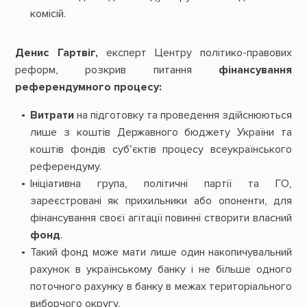
комісій.
Денис Гартвіг,
експерт Центру політико-правових
реформ, розкрив питання
фінансування
референдумного процесу:
Витрати
на підготовку та проведення здійснюються
лише з коштів Державного бюджету України та
коштів фондів суб’єктів процесу всеукраїнського
референдуму.
Ініціативна група, політичні партії та ГО,
зареєстровані як прихильники або опоненти, для
фінансування своєї агітації повинні створити власний
фонд
.
Такий фонд може мати лише один накопичувальний
рахунок в українському банку і не більше одного
поточного рахунку в банку в межах територіального
виборчого округу.