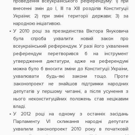
проведення всеукраїнського референдуму: 1) при
внесенні змін до І, ІІІ та ХІІІ розділів Конституції
України; 2) при зміні території держави; 3) за
народною ініціативою.
У 2010 році за президенства Віктора Януковича
була спроба ухвалити новий закон про
всеукраїнський референдум. У разі його ухвалення
референдум перетворився б на інструмент
утвердження диктатури, адже на референдумі
можна було б вносити зміни до Конституції України,
ухвалювати будь-які закони тощо. Проте
законопроект не знайшов підтримки народних
депутатів у першому читанні, а після усунення з
нього неконституційних положень став нецікавим
владі.
У 2012 році на одному з останніх засідань
Парламенту VI скликання народні депутати
ухвалили законопроект 2010 року в початковій