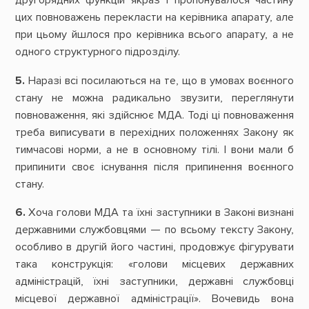
другорядних функцій якраз і пропонувалося частину
цих повноважень перекласти на керівника апарату, але
при цьому йшлося про керівника всього апарату, а не
одного структурного підрозділу.
5.
Наразі всі посилаються на те, що в умовах воєнного
стану не можна радикально звузити, переглянути
повноваження, які здійснює МДА. Тоді ці повноваження
треба виписувати в перехідних положеннях Закону як
тимчасові норми, а не в основному тілі. І вони мали б
припинити своє існування після припинення воєнного
стану.
6.
Хоча голови МДА та їхні заступники в Законі визнані
державними службовцями — по всьому тексту Закону,
особливо в другій його частині, продовжує фігурувати
така конструкція: «голови місцевих державних
адміністрацій, їхні заступники, державні службовці
місцевої державної адміністрації». Вочевидь вона