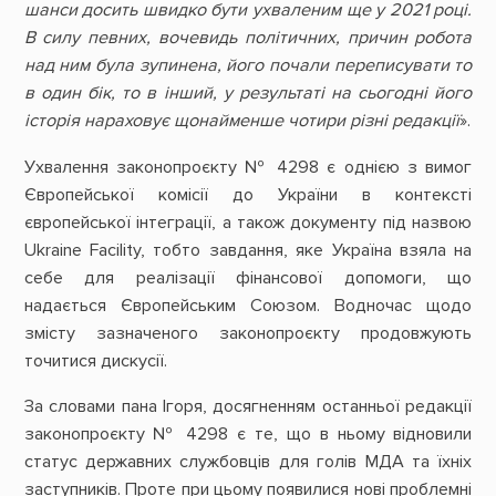
шанси досить швидко бути ухваленим ще у 2021 році.
В силу певних, вочевидь політичних, причин робота
над ним була зупинена, його почали переписувати то
в один бік, то в інший, у результаті на сьогодні його
історія нараховує щонайменше чотири різні редакції
».
Ухвалення законопроєкту № 4298 є однією з вимог
Європейської комісії до України в контексті
європейської інтеграції, а також документу під назвою
Ukraine Facility, тобто завдання, яке Україна взяла на
себе для реалізації фінансової допомоги, що
надається Європейським Союзом. Водночас щодо
змісту зазначеного законопроєкту продовжують
точитися дискусії.
За словами пана Ігоря, досягненням останньої редакції
законопроєкту № 4298 є те, що в ньому відновили
статус державних службовців для голів МДА та їхніх
заступників. Проте при цьому появилися нові проблемні