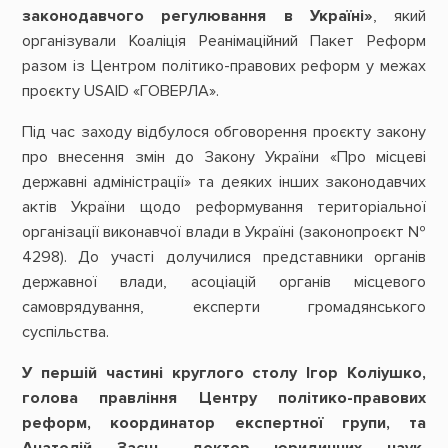
законодавчого регулювання в Україні»
, який
організували Коаліція Реанімаційний Пакет Реформ
разом із Центром політико-правових реформ у межах
проєкту USAID «ГОВЕРЛА».
Під час заходу відбулося обговорення проєкту закону
про внесення змін до Закону України «Про місцеві
державні адміністрації» та деяких інших законодавчих
актів України щодо реформування територіальної
організації виконавчої влади в Україні (законопроєкт №
4298). До участі долучилися представники органів
державної влади, асоціацій органів місцевого
самоврядування, експерти громадянського
суспільства.
У першій частині круглого столу Ігор Коліушко,
голова правління Центру політико-правових
реформ, координатор експертної групи, та
Анатолій Заєць, доктор юридичних наук,