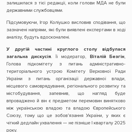
залишилася з тієї редакції, коли голови МДА не були
державними службовцями.
Підсумовуючи, Ігор Коліушко висловив сподівання, що
зазначені напрями, які були виявлені експертами в ході
аналізу, будуть вдосконалені.
У другій частині круглого столу відбулася
загальна дискусія
. Її модератор,
Віталій Безгін
,
Голова підкомітету з питань адміністративно-
територіального устрою Комітету Верховної Ради
України з питань організації державної влади,
місцевого самоврядування, регіонального розвитку та
містобудування, запевнив, що нагляд буде
впроваджено й він є предметом перемовин винятково
між українською владою та владою Європейського
Союзу, тому що це зобов’язання України, у яких є
чіткий дедлайн ухвалення — не пізніше І кварталу 2025
року.