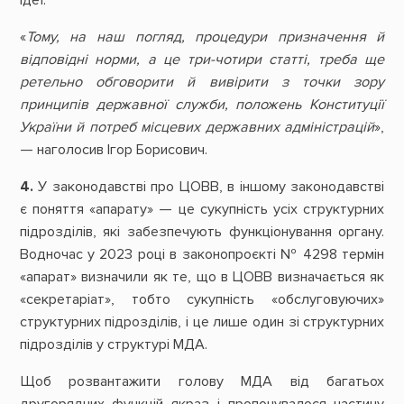
«
Тому, на наш погляд, процедури призначення й
відповідні норми, а це три-чотири статті, треба ще
ретельно обговорити й вивірити з точки зору
принципів державної служби, положень Конституції
України й потреб місцевих державних адміністрацій
»,
— наголосив Ігор Борисович.
4.
У законодавстві про ЦОВВ, в іншому законодавстві
є поняття «апарату» — це сукупність усіх структурних
підрозділів, які забезпечують функціонування органу.
Водночас у 2023 році в законопроєкті № 4298 термін
«апарат» визначили як те, що в ЦОВВ визначається як
«секретаріат», тобто сукупність «обслуговуючих»
структурних підрозділів, і це лише один зі структурних
підрозділів у структурі МДА.
Щоб розвантажити голову МДА від багатьох