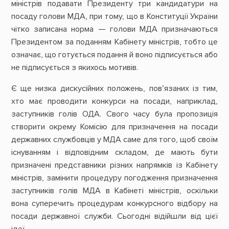
міністрів подавати Президенту три кандидатури на
посаду голови МДА, при тому, що в Конституції України
чітко записана норма — голови МДА призначаються
Президентом за поданням Кабінету міністрів, тобто це
означає, що готується подання й воно підписується або
не підписується з якихось мотивів.
Є ще низка дискусійних положень, пов’язаних із тим,
хто має проводити конкурси на посади, наприклад,
заступників голів ОДА. Свого часу була пропозиція
створити окрему Комісію для призначення на посади
державних службовців у МДА саме для того, щоб своїм
існуванням і відповідним складом, де мають бути
призначені представники різних напрямків із Кабінету
міністрів, замінити процедуру погодження призначення
заступників голів МДА в Кабінеті міністрів, оскільки
вона суперечить процедурам конкурсного відбору на
посади державної служби. Сьогодні відійшли від цієї
ідеї.