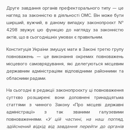
Друге завдання органів префекторального типу — це
нагляд за законністю в діяльності ОМС. Він може бути
ширший, вужчий, в даному випадку законопроєкт №
4298 звужує цю функцію до нагляду за законністю
актів, що в сьогоднішніх умовах є правильним.
Конституція України змушує мати в Законі третю групу
повноважень — це виконання окремих повноважень
місцевого самоврядування, які делегуються місцевим
державним адміністраціям відповідними районними та
обласними радами.
На сьогодні в редакції законопроєкту ці повноваження
суттєво розширені: вони доповнені тринадцятьма
статтями з чинного Закону «Про місцеві державні
адміністрації» з так званими галузевими
повноваженнями. «
У цій частині, на наш погляд,
здійснений відхід від завдання перейти до органів