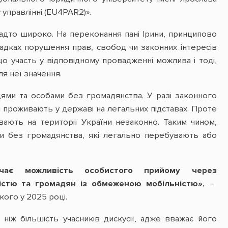
правлінні (EU4PAR2)».
 надто широко. На переконання пані Ірини, принципово
адках порушення прав, свобод чи законних інтересів
о участь у відповідному провадженні можлива і тоді,
я неї значення.
мцями та особами без громадянства. У разі законного
и проживають у державі на легальних підставах. Проте
ають на території України незаконно. Таким чином,
би без громадянства, які легально перебувають або
чає можливість особистого прийому через
ністю та громадян із обмеженою мобільністю»,
–
кого у 2025 році.
іж більшість учасників дискусії, адже вважає його