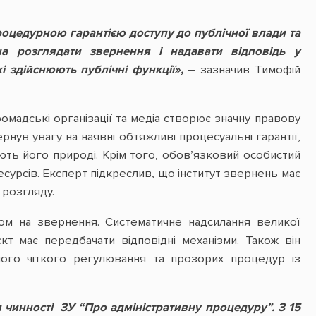
роцедурною гарантією доступу до публічної влади та
на розглядати звернення і надавати відповідь у
і здійснюють публічні функції»,
– зазначив Тимофій
омадські організації та медіа створює значну правову
рнув увагу на наявні обтяжливі процесуальні гарантії,
ють його природі. Крім того, обов’язковий особистий
есурсів. Експерт підкреслив, що інститут звернень має
розгляду.
ом на звернення. Систематичне надсилання великої
т має передбачати відповідні механізми. Також він
емого чіткого регулювання та прозорих процедур із
чинності ЗУ “Про адміністративну процедуру”. З 15