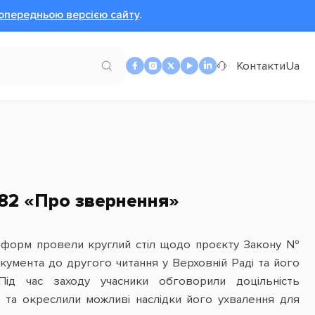
опередньою версією сайту
.
Контакти
Ua
082 «Про звернення»
реформ провели круглий стіл щодо проєкту Закону №
умента до другого читання у Верховній Раді та його
ід час заходу учасники обговорили доцільність
у та окреслили можливі наслідки його ухвалення для