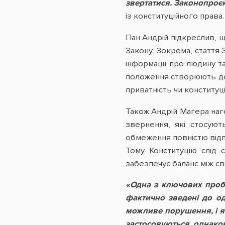
звертатися. Законопроєк
із конституційного права.
Пан Андрій підкреслив, 
Закону. Зокрема, стаття 
інформації про людину та
положення створюють до
приватність чи конституці
Також Андрій Магера наг
звернення, які стосують
обмеження повністю відпо
Тому Конституцію слід 
забезпечує баланс між св
«Одна з ключових проб
фактично зведені до од
можливе порушення, і я
застосовуються однако