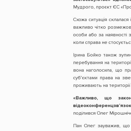
Мудрого, проєкт ЄС «Про
Схожа ситуація склалася 
важливо чітко розмежову
особи або за наявності 
коли справа не стосуєтьс
Ірина Бойко також зупин
перебування на територі
вона наголосила, що пр
суб’єктами права на зв
проживають на території
«Важливо, що зако
відеоконференцзв’язо
поділився Олег Мірошніче
Пан Олег зауважив, що 