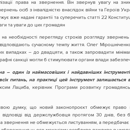
ації права на звернення. Він звернув увагу на зни
ернень осіб з інвалідністю внаслідок війни та Героїв У
жує вже надані гарантії та суперечить статті 22 Конститу
аги та уваги до цих громадян
в на необхідності перегляду строків розгляду звернен
 відповідають сучасному темпу життя. Олег Мірошніченк
их випадках – до двадцяти, а також запровадити мінімал
трафні санкції могли б стимулювати органи влади забезп
 – один із наймасовіших і найдавніших інструментів
сіх питань, на практиці цей інструмент залишається
ксим Лациба, керівник Програми розвитку громадянсь
вою думку, що новий законопроєкт обмежує право 
відповіді від держслужбовця протягом 30 днів, без бу
а звернення не обмежується листуванням, а передбачає а
о збереження цього механізму особливо важливе в умова