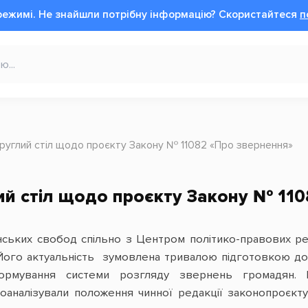
режимі.
Не знайшли потрібну інформацію?
Cкористайтеся
п
круглий стіл щодо проєкту Закону № 11082 «Про звернення»
ий стіл щодо проєкту Закону № 11
нських свобод спільно з Центром політико-правових 
Його актуальність зумовлена тривалою підготовкою док
ормування системи розгляду звернень громадян. П
роаналізували положення чинної редакції законопроєкт