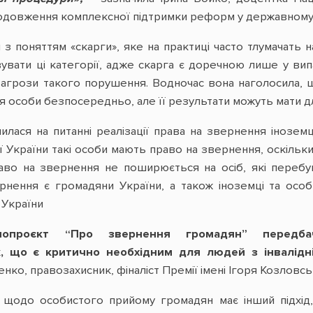
довження комплексної підтримки реформ у державному у
і з поняттям «скарги», яке на практиці часто тлумачать
вати ці категорії, адже скарга є доречною лише у вип
загрози такого порушення. Водночас вона наголосила, щ
я особи безпосередньо, але її результати можуть мати дл
илася на питанні реалізації права на звернення інозе
ї України такі особи мають право на звернення, оскільк
аво на звернення не поширюється на осіб, які перебув
ернення є громадяни України, а також іноземці та осо
 України
нопроєкт “Про звернення громадян” передба
к, що є критично необхідним для людей з інвалід
нко, правозахисник, фіналіст Премії імені Ігоря Козловсь
щодо особистого прийому громадян має інший підхід, н