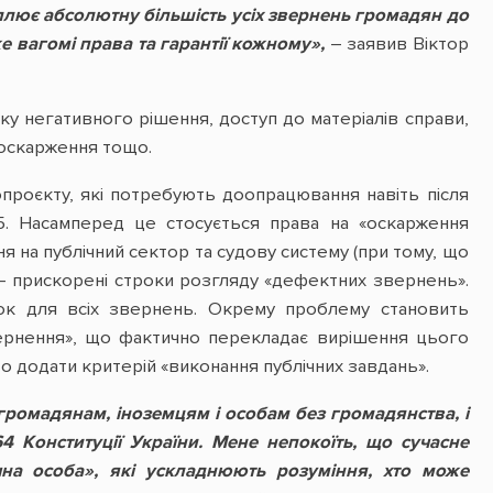
плює абсолютну більшість усіх звернень громадян до
е вагомі права та гарантії кожному»,
– заявив Віктор
ку негативного рішення, доступ до матеріалів справи,
 оскарження тощо.
роєкту, які потребують доопрацювання навіть після
5. Насамперед це стосується права на «оскарження
я на публічний сектор та судову систему (при тому, що
 – прискорені строки розгляду «дефектних звернень».
ок для всіх звернень. Окрему проблему становить
 звернення», що фактично перекладає вирішення цього
то додати критерій «виконання публічних завдань».
громадянам, іноземцям і особам без громадянства, і
4 Конституції України. Мене непокоїть, що сучасне
чна особа», які ускладнюють розуміння, хто може