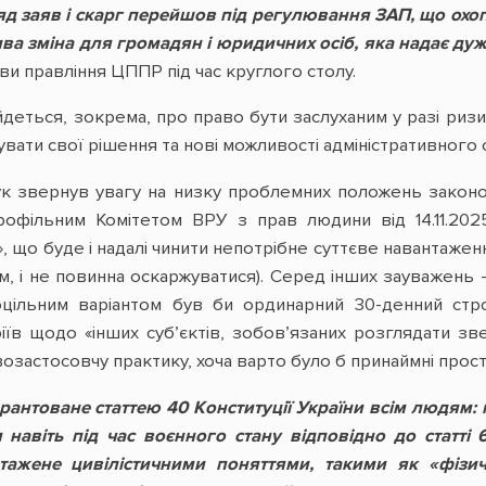
яд заяв і скарг перейшов під регулювання ЗАП, що охо
ва зміна для громадян і юридичних осіб, яка надає дуж
и правління ЦППР під час круглого столу.
деться, зокрема, про право бути заслуханим у разі ризи
вати свої рішення та нові можливості адміністративного
к звернув увагу на низку проблемних положень законоп
офільним Комітетом ВРУ з прав людини від 14.11.202
, що буде і надалі чинити непотрібне суттєве навантаженн
ям, і не повинна оскаржуватися). Серед інших зауважень
оцільним варіантом був би ординарний 30-денний стр
еріїв щодо «інших суб’єктів, зобов’язаних розглядати
возастосовчу практику, хоча варто було б принаймні прос
антоване статтею 40 Конституції України всім людям: 
навіть під час воєнного стану відповідно до статті 6
тажене цивілістичними поняттями, такими як «фізи