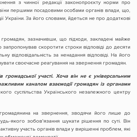
кнення з чинної редакції законопроєкту норми про
країни першими посадовими особами органів влади, що,
ції України. За його словами, йдеться не про додаткові
ь громадян, зазначивши, що підходи, закладені майже
о запропонував скоротити строки відповіді до десяти
ьну відповідальність за ненадання відповіді. На його
ечувати своєчасне реагування на звернення громадян.
 громадської участі. Хоча він не є універсальним
 важливим каналом взаємодії громадян із органами
кого суспільства Українського незалежного центру
громадянина на звернення, зводячи його лише до
дь-якого зобов’язання шукати рішення по суті. Він
ктивну участь органів влади у вирішенні проблем, які
х обмеженої демократії.