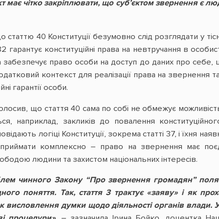
т має чітко закріплювати, що суб’єктом звернення є л
що статтю 40 Конституції безумовно слід розглядати у т
32 гарантує конституційні права на невтручання в особи
 забезпечує право особи на доступ до даних про себе, щ
датковий контекст для реалізації права на звернення 
йні гарантії особи.
олосив, що стаття 40 сама по собі не обмежує можливіс
ся, наприклад, закликів до повалення конституційного
відають логіці Конституції, зокрема статті 37, і їхня ная
сприймати комплексно – право на звернення має поєд
ободою людини та захистом національних інтересів.
лем чинного Закону “Про звернення громадян” поляг
ного поняття. Так, стаття 3 трактує «заяву» і як про
к висловлення думки щодо діяльності органів влади. У
ві процедури»,
– зазначила Ірина Бойко, доцентка Нац