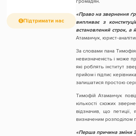
громадян
.
«Право на звернення ґр
Підтримати нас
випливає з конституці
встановлений строк, а 
Атаманчук, юрист-аналіт
За словами пана Тимофія,
невизначеність і може пр
які роблять інститут зв
прийом і підпис керівник
залишатися простою серв
Тимофій Атаманчук пові
кількості схожих зверн
відзначив, що петиції,
визначеним розподілом 
«Перша причина зміни З