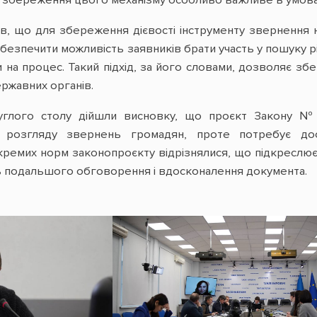
, що для збереження дієвості інструменту звернення н
абезпечити можливість заявників брати участь у пошуку 
 на процес. Такий підхід, за його словами, дозволяє зб
жавних органів.
руглого столу дійшли висновку, що проєкт Закону №
 розгляду звернень громадян, проте потребує до
ремих норм законопроєкту відрізнялися, що підкреслює с
ь подальшого обговорення і вдосконалення документа.