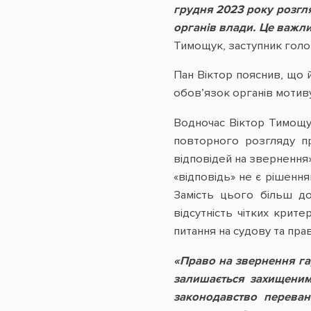
грудня 2023 року розгл
органів влади. Це важли
Тимощук, заступник голов
Пан Віктор пояснив, що й
обов’язок органів мотиву
Водночас Віктор Тимощу
повторного розгляду пр
відповідей на звернення»
«відповідь» не є рішенн
Замість цього більш д
відсутність чітких крит
питання на судову та пра
«Право на звернення гар
залишається захищеним 
законодавство переван