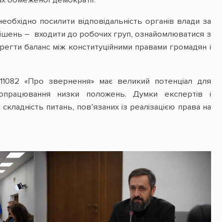
еобхідно посилити відповідальність органів влади за
рішень – входити до робочих груп, ознайомлюватися з
ерегти баланс між конституційними правами громадян і
11082 «Про звернення» має великий потенціал для
опрацювання низки положень. Думки експертів і
кладність питань, пов’язаних із реалізацією права на