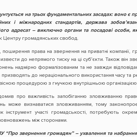
унтується на трьох фундаментальних засадах: воно є п
йних і міжнародних стандартів, держава зобов’яза
його адресат – виключно органи та посадові особи, як
ик Центру громадянських свобод.
 поширення права на звернення на приватні компанії, гр
извести до непрямого тиску на ці суб’єкти. Також він зве
ернень надмірно формалізованим та не завжди відповіда
а призводять до нераціонального використання часу та р
існою процедурою з гнучкою внутрішньою організацією 
домив про важливість запобіганню зловживанню прав
ень може визнаватися зловживанням, тому законопроєк
 як інструмент участі громадськості, потребують окр
повноважень між сторонами.
У “Про звернення громадян” – ухвалення та набрання 