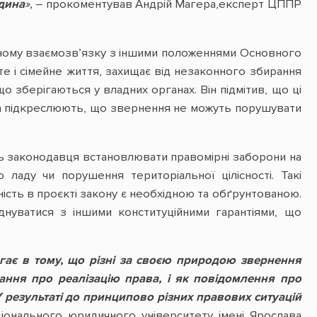
юдина
»,
– прокоментував Андрій Магера,експерт ЦППР
існому взаємозв’язку з іншими положеннями Основного
сте і сімейне життя, захищає від незаконного збирання
о зберігаються у владних органах. Він підмітив, що ці
та підкреслюють, що звернення не можуть порушувати
ть законодавця встановлювати правомірні заборони на
 ладу чи порушення територіальної цілісності. Такі
вність в проєкті закону є необхідною та обґрунтованою.
нуватися з іншими конституційними гарантіями, що
ає в тому, що різні за своєю природою звернення
хання про реалізацію права, і як повідомлення про
 результаті до принципово різних правових ситуацій
іонального юридичного університету імені Ярослава