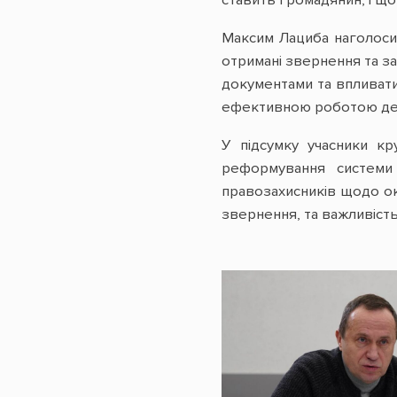
Максим Лациба наголосив
отримані звернення та з
документами та впливати
ефективною роботою дер
У підсумку учасники к
реформування системи
правозахисників щодо ок
звернення, та важливіст