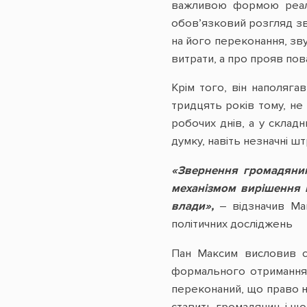
важливою формою реаліз
обов’язковий розгляд зв
на його переконання, зву
витрати, а про прояв пов
Крім того, він наполяга
тридцять років тому, не
робочих днів, а у складн
думку, навіть незначні ш
«Звернення громадянина
механізмом вирішення в
влади»,
– відзначив Ма
політичних досліджень
Пан Максим висловив с
формального отримання 
переконаний, що право н
ставить громадянин, і щ