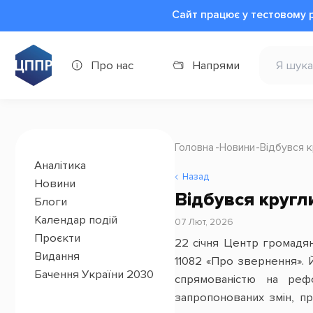
Сайт працює у тестовому 
Про нас
Напрями
Головна
Новини
Відбувся 
Аналітика
Назад
Новини
Відбувся кругл
Блоги
Календар подій
07 Лют, 2026
Проєкти
22 січня Центр громадя
Видання
11082 «Про звернення». 
Бачення України 2030
спрямованістю на реф
запропонованих змін, п