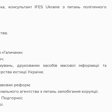
ка, консультант IFES Ukraine з питань політичного
тва;
 «Галичани»;
»;
увань, друкованих засобів масової інформації та
рства юстиції України;
равових реформ;
нального агентства з питань запобігання корупції;
. Подгорної;
ї.