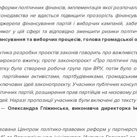
еформи політичних фінансів, імплементація якої розпочала
онодавства не вдасться підвищити прозорість фінансув
 джерела фінансування партій і виборчих кампаній, за
мог у цій сфері та відповідно зменшити ризики політич
нсування та виборчих процесів, голова громадської ор
тика розробки проєктів законів говорить про важливість
широкого вжитку, проте законопроєкт «Про політичні пар
чатку була створена робоча група при ВРУ, потім було 
з партійними активістами, партбудівниками, громадськи
лючових ідей законопроєкту. Учасники публічних консуль
ітичних партій, розширення прав партійців на низовому рі
ідей. Наразі пропозиції учасників були включені до текст
, —
Олександра Гліжинська, виконавча директорка Ін
зована Центром політико-правових реформ у партнерс