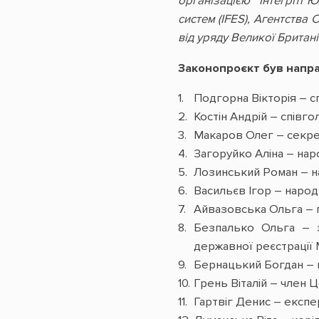
організацією “Інтегріті
систем (IFES), Агентства
від уряду Великої Британії
Законопроєкт був напр
Подгорна Вікторія – с
Костін Андрій – співго
Макаров Олег – секрет
Загоруйко Аліна – нар
Лозинський Роман – н
Васильєв Ігор – народ
Айвазовська Ольга – 
Безпалько Ольга – з
державної реєстрації М
Бернацький Богдан – 
Грень Віталій – член Ц
Гартвіг Денис – експе