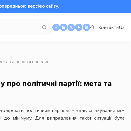
опередньою версією сайту
.
Контакти
Ua
мета та основні новели»
про політичні партії: мета та
овіряють політичним партіям. Рівень спілкування між
 до мінімуму. Для виправлення такої ситуації була