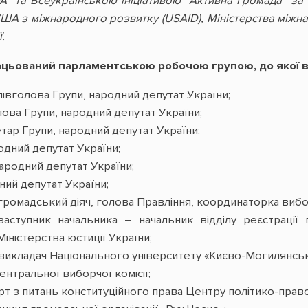
 ЮА” та Всеукраїнською ініціативою “Активна Громада” з
 США з міжнародного розвитку (USAID), Міністерства міжн
.
ацьований парламентською робочою групою, до якої в
півголова Групи, народний депутат України;
лова Групи, народний депутат України;
ар Групи, народний депутат України;
одний депутат України;
ародний депутат України;
ний депутат України;
громадський діяч, голова Правління, координаторка ви
аступник начальника – начальник відділу реєстрації
іністерства юстиції України;
викладач Національного університету «Києво-Могилянськ
ентральної виборчої комісії;
рт з питань конституційного права Центру політико-пра