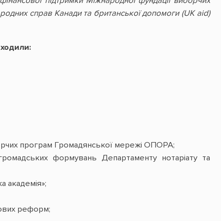
а фінансової підтримки Міжнародної фундації виборчих
ародних справ Канади та британської допомоги (UK aid)
ходили:
борчих програм Громадянської мережі ОПОРА;
 громадських формувань Департаменту нотаріату та
а академія»;
вових реформ;