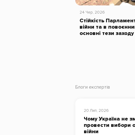
24 Чер, 2026
Стійкість Парламент
війни та в повоєнни
основні тези заходу
Блоги експертів
20 Лип, 2026
Чому Україна не з
провести вибори о
війни