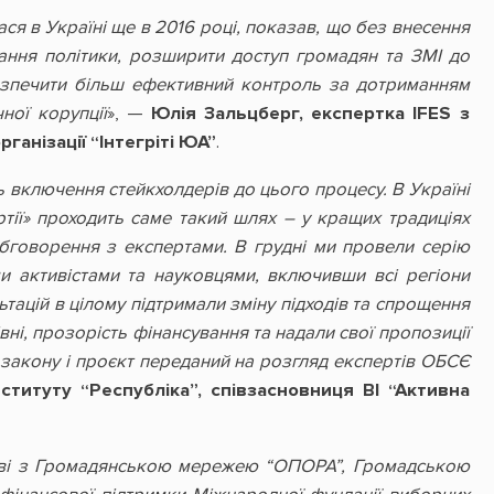
ся в Україні ще в 2016 році, показав, що без внесення
ання політики, розширити доступ громадян та ЗМІ до
безпечити більш ефективний контроль за дотриманням
ної корупції
», —
Юлія Зальцберг, експертка IFES з
ганізації “Інтегріті ЮА”
.
 включення стейкхолдерів до цього процесу. В Україні
тії» проходить саме такий шлях – у кращих традиціях
обговорення з експертами. В грудні ми провели серію
ми активістами та науковцями, включивши всі регіони
тацій в цілому підтримали зміну підходів та спрощення
вні, прозорість фінансування та надали свої пропозиції
у закону і проєкт переданий на розгляд експертів ОБСЄ
ституту “Республіка”, співзасновниця ВІ “Активна
тві з Громадянською мережею “ОПОРА”, Громадською