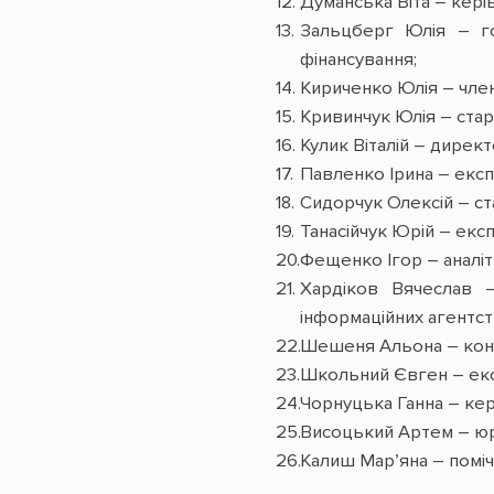
Думанська Віта – кері
Зальцберг Юлія – гол
фінансування;
Кириченко Юлія – чле
Кривинчук Юлія – стар
Кулик Віталій – дирек
Павленко Ірина – експ
Сидорчук Олексій – ст
Танасійчук Юрій – екс
Фещенко Ігор – аналіти
Хардіков Вячеслав –
інформаційних агентст
Шешеня Альона – консу
Школьний Євген – експ
Чорнуцька Ганна – кер
Висоцький Артем – юри
Калиш Мар’яна – поміч