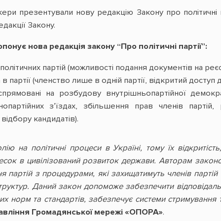
кери презентували нову редакцію Закону про політичні 
едакції Закону.
опонує нова редакція закону “Про політичні партії”:
політичних партій (можливості подання документів на реє
 партії (членство лише в одній партії, відкритий доступ до
спрямовані на розбудову внутрішньопартійної демокра
опартійних з’їздах, збільшення прав членів партій, 
відбору кандидатів).
ію на політичні процеси в Україні, тому їх відкритість
есок в цивілізований розвиток держави. Авторам закон
 партій з процедурами, які захищатимуть членів партій 
труктур. Даний закон допоможе забезпечити відповідаль
х норм та стандартів, забезпечує системи стримування 
равління Громадянської мережі «ОПОРА»
.