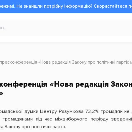
режимі.
Не знайшли потрібну інформацію?
Cкористайтеся
п
пресконференція «Нова редакція Закону про політичні партії: 
конференція «Нова редакція Закону 
»
омадської думки Центру Разумкова 73,2% громадян не д
а громадянами під час міжвиборчого періоду зведений
 Закону про політичні партії.