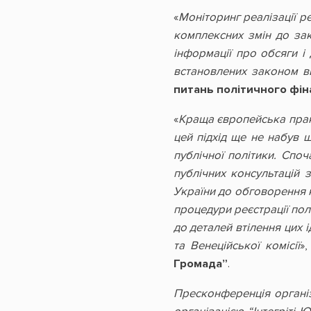
«
Моніторинг реалізації р
комплексних змін до зак
інформації про обсяги і
встановлених законом ви
питань політичного фіна
«
Краща європейська прак
цей підхід ще не набув 
публічної політики. Спо
публічних консультацій 
України до обговорення к
процедури реєстрації пол
до деталей втілення цих 
та Венеційської комісії
»
Громада”
.
Пресконференція органі