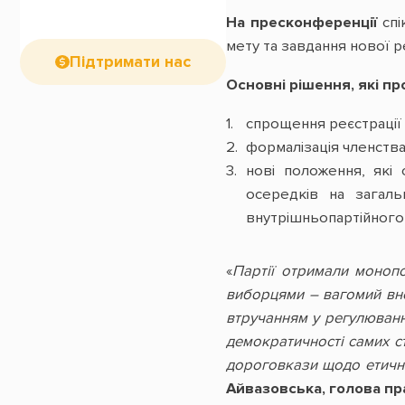
На пресконференції
спі
мету та завдання нової р
Підтримати нас
Основні рішення, які пр
спрощення реєстрації 
формалізація членства в
нові положення, які 
осередків на загальн
внутрішньопартійного 
«
Партії отримали монопол
виборцями – вагомий вн
втручанням у регулювання
демократичності самих с
дороговкази щодо етични
Айвазовська, голова п