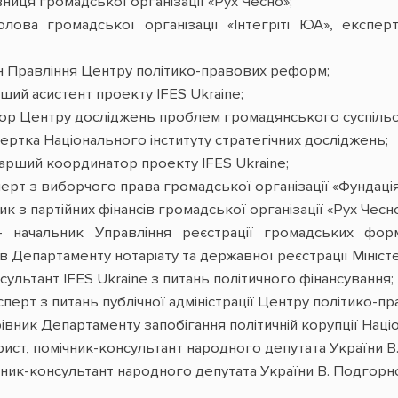
вниця громадської організації «Рух Чесно»;
ова громадської організації «Інтегріті ЮА», експерт
н Правління Центру політико-правових реформ;
ший асистент проекту IFES Ukraine;
тор Центру досліджень проблем громадянського суспільс
ертка Національного інституту стратегічних досліджень;
арший координатор проекту IFES Ukraine;
перт з виборчого права громадської організації «Фундація
к з партійних фінансів громадської організації «Рух Чесно
 начальник Управління реєстрації громадських форм
в Департаменту нотаріату та державної реєстрації Міністе
льтант IFES Ukraine з питань політичного фінансування;
ерт з питань публічної адміністрації Центру політико-п
івник Департаменту запобігання політичній корупції Націо
ст, помічник-консультант народного депутата України В
ник-консультант народного депутата України В. Подгорно