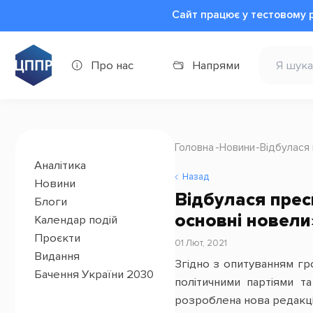
Сайт працює у тестовому 
Про нас
Напрями
Головна
Новини
Відбулася 
Аналітика
Назад
Новини
Відбулася прес
Блоги
основні новели
Календар подій
Проєкти
01 Лют, 2021
Видання
Згідно з опитуванням гр
Бачення України 2030
політичними партіями т
розроблена нова редакція