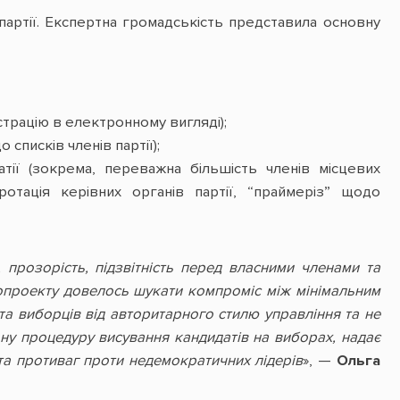
партії. Експертна громадськість представила основну
страцію в електронному вигляді);
 списків членів партії);
тії (зокрема, переважна більшість членів місцевих
ротація керівних органів партії, “праймеріз” щодо
, прозорість, підзвітність перед власними членами та
опроекту довелось шукати компроміс між мінімальним
та виборців від авторитарного стилю управління та не
ну процедуру висування кандидатів на виборах, надає
та противаг проти недемократичних лідерів
», —
Ольга