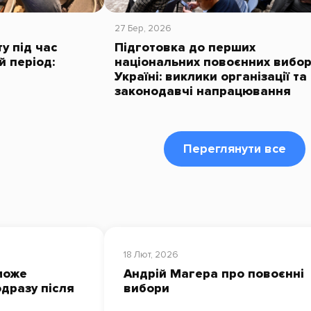
27 Бер, 2026
у під час
Підготовка до перших
й період:
національних повоєнних вибор
Україні: виклики організації та
законодавчі напрацювання
Переглянути все
18 Лют, 2026
може
Андрій Магера про повоєнні
дразу після
вибори