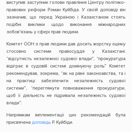
виступив заступник голови правління Центру політико-
правових реформ Роман Куйбіда. У своїй доповіді він
зазначив, що перед Україною і Казахстаном стоять
подібні виклики щодо виконання міжнародних
зобов’язань у сфері прав людини.
Комітет ООН з прав людини дав досить жорстку оцінку
стосовно системи правосуддя у Казахстані:
“відсутність незалежної судової влади”, “прокуратура
відіграє в судовій системі домінуючу роль” Комітет
рекомендував, зокрема, “як на рівні законоавства, та і
на практиці забезпечити незалежність судової
системи”, “переглянути повноваження прокуратури,
щоб її діяльність не підривала незалежність судової
влади”.
Напрямкам імплементації цих рекомендацій була
присвячена
доповідь
Р. Куйбіди.