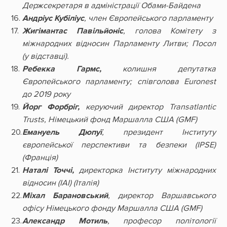
Держсекретаря в адміністрації Обами-Байдена
Андріус Кубіліус
, член Європейського парламенту
Жигімантас Павільйоніс
, голова Комітету з
міжнародних відносин Парламенту Литви; Посол
(у відставці).
Ребекка Гармс,
колишня депутатка
Європейського парламенту; співголова Euronest
до 2019 року
Йорг Форбріг,
керуючий директор Transatlantic
Trusts, Німецький фонд Маршалла США (GMF)
Емануель Дюпуї
, президент Інституту
європейської перспективи та безпеки
(IPSE)
(Франція)
Наталі Точчі,
директорка Інституту міжнародних
відносин (IAI)
(Італія)
Міхал Барановський
, директор Варшавського
офісу Німецького фонду Маршалла США (GMF)
Александр Мотиль
, професор політології