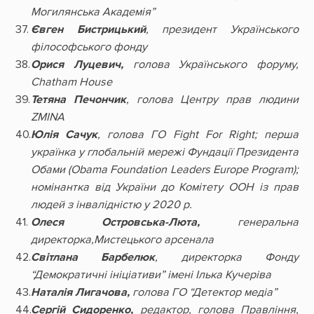
Могилянська Академія”
Євген Бистрицький
, президент Українського
філософського фонду
Орися Луцевич,
голова Українського форуму,
Chatham House
Тетяна Печончик
, голова Центру прав людини
ZMINA
Юлія Сачук
, голова ГО Fight For Right; перша
українка у глобальній мережі Фундації Президента
Обами (Obama Foundation Leaders Europe Program);
номінантка від України до Комітету ООН із прав
людей з інвалідністю у 2020 р.
Олеся Островська-Люта,
генеральна
директорка,Мистецького арсенала
Світлана Барбелюк
, директорка Фонду
“Демократичні ініціативи” імені Ілька Кучеріва
Наталія Лигачова,
голова ГО “Детектор медіа”
Сергій Сидоренко,
редактор, голова Правління,