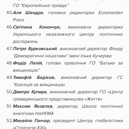
ГО “Європейська правда”
Аля Шандра
, головна редакторка Euromaidan
Press
Світлана Конончук,
виконавча директорка
Українського незалежного центру політичних
досліджень
Петро Бурковський
, виконавчий директор Фонду
“Демократичні ініціативи” імені Ілька Кучеріва
Федір Лапій,
голова правління ГО “Батьки за
вакцинацію”
Тимофій Бадіков,
виконавчий директор ГС
“Коаліція за вакцинацію
Дмитро Купира
, виконавчий директор ГО «Центр
громадянського представництва «Життя»
Максим Яковлєв
, директор, Школа політичної
аналітики НаУКМА
Михайло Гончар,
президент Центру глобалістики
«Стратегія ХХІ»