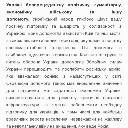
Україні безпрецедентну політичну, гуманітарну,
економічну, військову та іншу
допомогу.
Український народ глибоко цінує вашу
постійну підтримку та щедрість у солідарності з
Україною. Вона допомогла захистити Київ та інші міста,
а також звільнити великі території, окуповані з початку
повномасштабного вторгнення. Ця допомога з
глибокою вдячністю керівництву Контактної групи з
питань оборони України допомогла Збройним силам
України перешкодити та послабити російську армію,
яка вважалася однією з наймогутніших у світі.
Своєчасна допомога також має вирішальне значення
для підтримки життєздатності економіки України,
використовується для ремонту критично важливої
інфраструктури та здатна забезпечити необхідну
підтримку для українців, у тому числі для найбільш
вразливих верств населення, незважаючи на жахливу
та невблаганну війну на знищення, яку веде Росія.