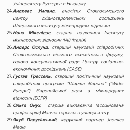
Університету Рутгерса в Ньюарку
Андреас Умланд
, аналітик Стокгольмського
центру східноєвропейських досліджень
Шведського інституту міжнародних відносин
Нона Мікелідзе
, старша науковиця Інституту
міжнародних відносин
(IAI)
(Італія)
Андерс Ослунд
, старший науковий співробітник
Стокгольмського вільного всесвітнього форуму;
голова консультативної ради Центру соціально-
економічних досліджень (CASE)
Густав Грессель,
старший політичний науковий
співробітник програми “Ширша Європа” (“Wider
Europe”) Європейської ради з міжнародних
відносин (ECFR)
Ольга Онух
, старша викладачка (асоційована
професорка) Манчестерського університету
Якуб Парусінський
, керуючий партнер Jnomics
Media