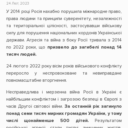
24 Лют, 2023
У 2014 році Росія нахабно порушила міжнародне право,
права людини та принципи суверенітету, незалежності
та територіальної цілісності, застосувавши військову
силу для порушення національних кордонів Української
держави. Агресія та війна з боку Росії тривала з 2014
по 2022 роки, що
призвело до загибелі понад 14
тисяч людей.
24 лютого 2022 року вісім років військового конфлікту
переросло у неспровоковане та невиправдане
повномасштабне вторгнення.
Несправедлива і мерзенна війна Росії в Україні є
найбільшим конфліктом і загрозою безпеці в Європі з
часів Другої світової війни.
За останній рік загинуло
понад семи тисяч мирних громадян України, у тому
числі щонайменше 500 дітей.
Результатом
російської агресії стали тисячі знищених життів,