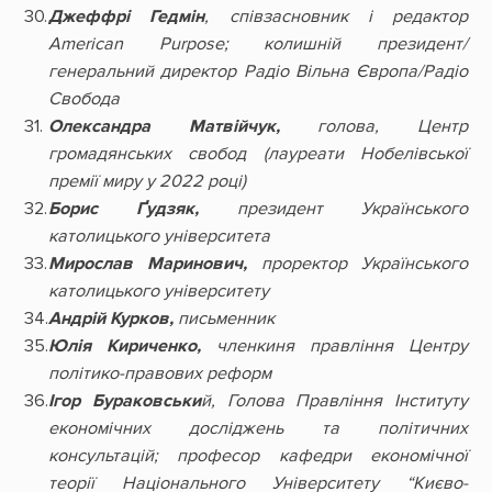
Джеффрі Гедмін
, співзасновник і редактор
American Purpose; колишній президент/
генеральний директор Радіо Вільна Європа/Радіо
Свобода
Олександра Матвійчук,
голова, Центр
громадянських свобод (лауреати Нобелівської
премії миру у 2022 році)
Борис Ґудзяк,
президент Українського
католицького університета
Мирослав Маринович,
проректор Українського
католицького університету
Андрій Курков,
письменник
Юлія Кириченко,
членкиня правління Центру
політико-правових реформ
Ігор Бураковськи
й, Голова Правління Інституту
економічних досліджень та політичних
консультацій; професор кафедри економічної
теорії Національного Університету “Києво-