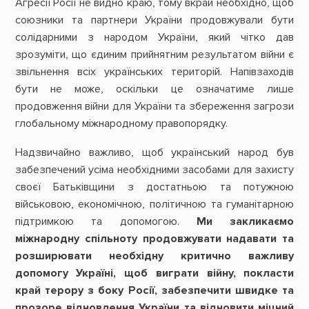
Агресії Росії не видно краю, тому вкрай необхідно, щоб
союзники та партнери України продовжували бути
солідарними з народом України, який чітко дав
зрозуміти, що єдиним прийнятним результатом війни є
звільнення всіх українських територій. Напівзаходів
бути не може, оскільки це означатиме лише
продовження війни для України та збереження загрози
глобальному міжнародному правопорядку.
Надзвичайно важливо, щоб український народ був
забезпечений усіма необхідними засобами для захисту
своєї Батьківщини з достатньою та потужною
військовою, економічною, політичною та гуманітарною
підтримкою та допомогою.
Ми закликаємо
міжнародну спільноту продовжувати надавати та
розширювати необхідну критично важливу
допомогу Україні, щоб виграти війну, покласти
край терору з боку Росії, забезпечити швидке та
прозоре відновлення України та відновити міцний