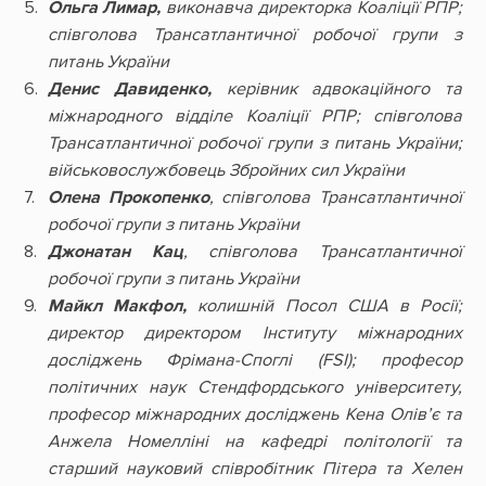
Ольга Лимар,
виконавча директорка Коаліції РПР;
співголова Трансатлантичної робочої групи з
питань України
Денис Давиденко,
керівник адвокаційного та
міжнародного відділe Коаліції РПР; співголова
Трансатлантичної робочої групи з питань України;
військовослужбовець Збройних сил України
Олена Прокопенко
, співголова Трансатлантичної
робочої групи з питань України
Джонатан Кац
, співголова Трансатлантичної
робочої групи з питань України
Майкл Макфол,
колишній Посол США в Росії;
директор директором Інституту міжнародних
досліджень Фрімана-Споглі (FSI); професор
політичних наук Стендфордського університету,
професор міжнародних досліджень Кена Олів’є та
Анжела Номелліні на кафедрі політології та
старший науковий співробітник Пітера та Хелен