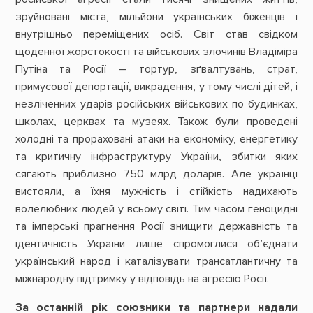
зруйновані міста, мільйони українських біженців і
внутрішньо переміщених осіб. Світ став свідком
щоденної жорстокості та військових злочинів Владіміра
Путіна та Росії – тортур, зґвалтувань, страт,
примусової депортації, викрадення, у тому числі дітей, і
незліченних ударів російських військових по будинках,
школах, церквах та музеях. Також були проведені
холодні та прораховані атаки на економіку, енергетику
та критичну інфраструктуру України, збитки яких
сягають приблизно 750 млрд доларів. Але українці
вистояли, а їхня мужність і стійкість надихають
волелюбних людей у всьому світі. Тим часом геноцидні
та імперські прагнення Росії знищити державність та
ідентичність України лише спромоглися об’єднати
український народ і каталізувати трансатлантичну та
міжнародну підтримку у відповідь на агресію Росії.
За останній рік союзники та партнери надали