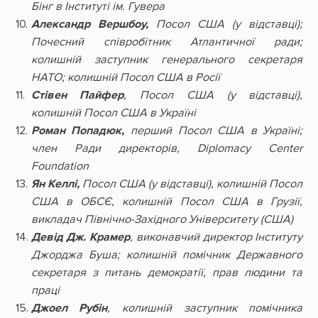
Бінг в Інституті ім. Гувера
Александр Вершбоу,
Посол США (у відставці);
Почесний співробітник Атлантичної ради;
колишній заступник генерального секретаря
НАТО; колишній Посол США в Росії
Стівен Пайфер
, Посол США (у відставці),
колишній Посол США в Україні
Роман Попадюк,
перший Посол США в Україні;
член Ради директорів,
Diplomacy Center
Foundation
Ян Келлі,
Посол США (у відставці), колишній Посол
США в ОБСЄ, колишній Посол США в Грузії,
викладач Північно-Західного Університету (США)
Девід Дж. Крамер
, виконавчий директор Інституту
Джорджа Буша; колишній помічник Державного
секретаря з питань демократії, прав людини та
праці
Джоел Рубін
, колишній заступник помічника