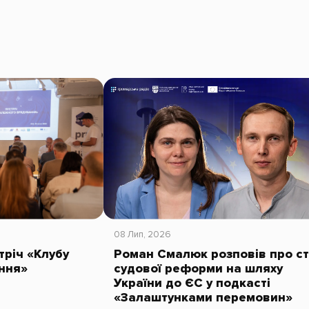
08 Лип, 2026
тріч «Клубу
Роман Смалюк розповів про с
ння»
судової реформи на шляху
України до ЄС у подкасті
«Залаштунками перемовин»