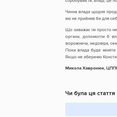
спробував їй, владі, це п
Чинна влада щодня продо
які не прийняв би для се
Що заважає їм просто не
органи, допомогли б вла
ворожнеча, недовіра, сект
Поки влада буде міняти
Якщо не зберемо Конститу
Микола Хавронюк, ЦПП
Чи була ця стаття