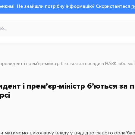
режимі.
Не знайшли потрібну інформацію?
Cкористайтеся
п
президент і прем’єр-міністр б’ються за посади в НАЗК, або мої
дент і прем’єр-міністр б’ються за 
рсі
ки матимемо виконавчу владу у виді двоглавого орла/бар