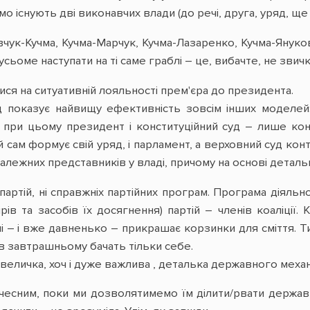
о існують дві виконавчих влади (до речі, друга, уряд, ще б
вчук-Кучма, Кучма-Марчук, Кучма-Лазаренко, Кучма-Яну
сьоме наступати на ті саме граблі – це, вибачте, не звичк
ся на ситуативній лояльності прем'єра до президента.
д показує найвищу ефективність зовсім інших моделей:
 при цьому президент і конституційний суд – лише кон
й сам формує свій уряд, і парламент, а верховний суд к
алежних представників у владі, причому на основі детальн
 партій, ні справжніх партійних програм. Програма діяльн
рів та засобів їх досягнення) партій – членів коаліції
і – і вже давненько – прикрашає корзинки для сміття. Т
 в завтрашньому бачать тільки себе.
евеличка, хоч і дуже важлива , деталька державного механ
есним, поки ми дозволятимемо їм ділити/рвати державн