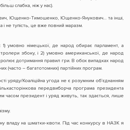
ільш слабка, ніж у нас).
кович, Ющенко-Тимошенко, Ющенко-Янукович… та інші,
а і не тупість, це вже повний маразм.
 1) умовно німецької, де народ обирає парламент, а
тролери збоку, і 2) умовно американської, де народ
онтролює дотримання правил гри. В обох випадках народ
их (часто – багатотомних) партійних програм.
ості уряду/Коаліційна угода не є розумним об'єднанням
. Кількасторінкова передвиборча програма президента
им часом президент і уряд живуть, так здається, лише
ізму.
у владу на шматки-квоти. Під час конкурсу в НАЗК я