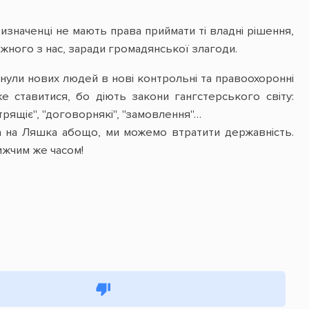
изначенці не мають права приймати ті владні рішення,
ожного з нас, заради громадянської злагоди.
нули нових людей в нові контрольні та правоохоронні
же ставитися, бо діють закони гангстерського світу:
атрящіє", "договорнякі", "замовлення"…
а на Ляшка абощо, ми можемо втратити державність.
ижчим же часом!