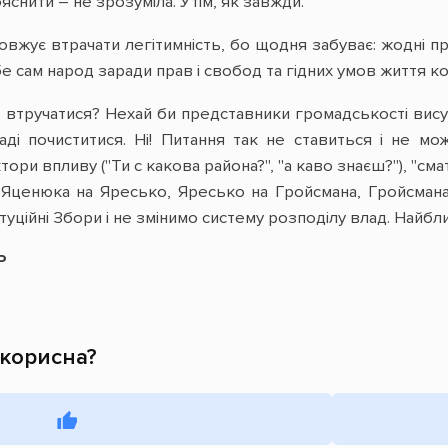
ояснити – не зрозуміла. Утім, як завжди.
вжує втрачати легітимність, бо щодня забуває: жодні пр
бе сам народ заради прав і свобод та гідних умов життя к
 втручатися? Нехай би представники громадськості вису
ді почиститися. Ні! Питання так не ставиться і не мо
ори впливу ("Ти с какова района?", "а каво знаєш?"), "см
 Яценюка на Яресько, Яресько на Гройсмана, Гройсман
ційні Збори і не змінимо систему розподілу влад. Найбл
Р
 корисна?