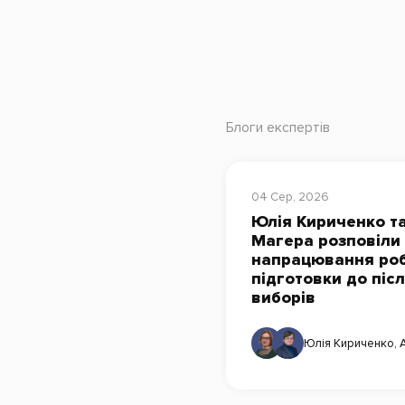
Блоги експертів
04 Сер, 2026
Юлія Кириченко та
Магера розповіли
напрацювання роб
підготовки до піс
виборів
Юлія Кириченко
,