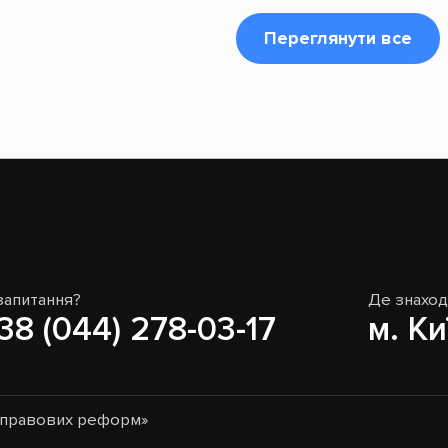
Переглянути все
запитання?
Де знахо
38 (044) 278-03-17
м. Ки
о-правових реформ»