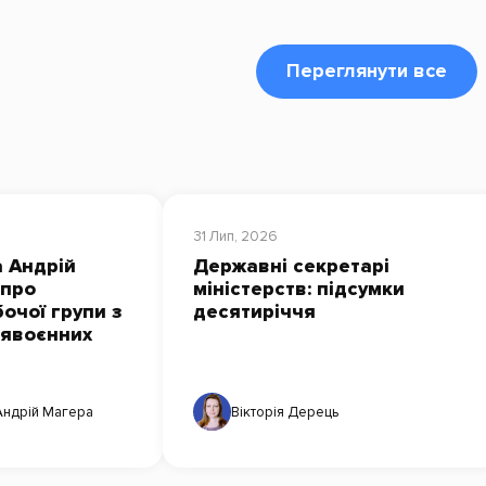
Переглянути все
31 Лип, 2026
 Андрій
Державні секретарі
 про
міністерств: підсумки
очої групи з
десятиріччя
лявоєнних
Андрій Магера
Вікторія Дерець