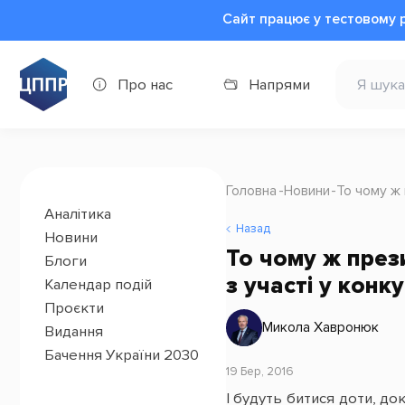
Сайт працює у тестовому 
Про нас
Напрями
Головна
Новини
То чому ж 
Аналітика
Назад
Новини
То чому ж прези
Блоги
з участі у конку
Календар подій
Проєкти
Микола Хавронюк
Видання
Бачення України 2030
19 Бер, 2016
І будуть битися доти, до