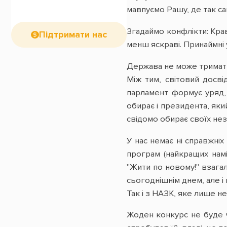
мавпуємо Рашу, де так сам
Згадаймо конфлікти: Кра
Підтримати нас
менш яскраві. Принаймні у
Держава не може тримати
Між тим, світовий досві
парламент формує уряд,
обирає і президента, яки
свідомо обирає своїх нез
У нас немає ні справжніх
програм (найкращих намі
"Жити по новому!" взагал
сьогоднішнім днем, але і
Так і з НАЗК, яке лише н
Жоден конкурс не буде ч