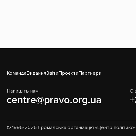
Команда
Видання
Звіти
Проєкти
Партнери
Напишіть нам
Є 
centre@pravo.org.ua
+
© 1996-2026 Громадська організація «Центр політик