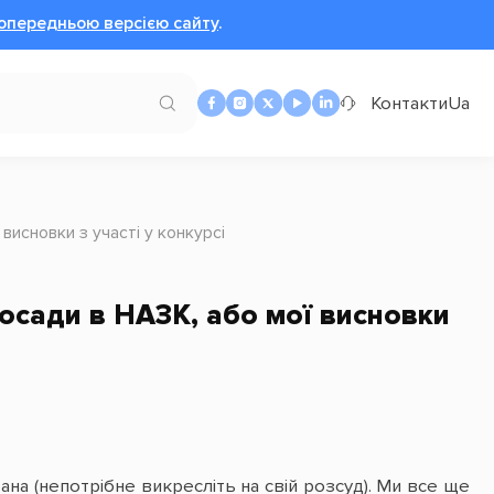
опередньою версією сайту
.
Контакти
Ua
 висновки з участі у конкурсі
посади в НАЗК, або мої висновки
ана (непотрібне викресліть на свій розсуд). Ми все ще