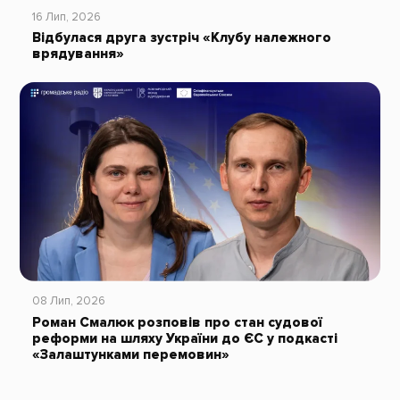
16 Лип, 2026
Відбулася друга зустріч «Клубу належного
врядування»
08 Лип, 2026
Роман Смалюк розповів про стан судової
реформи на шляху України до ЄС у подкасті
«Залаштунками перемовин»