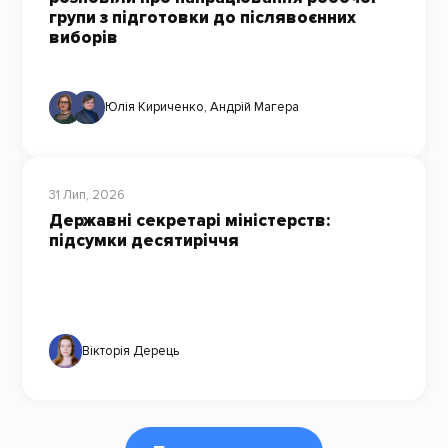
групи з підготовки до післявоєнних
виборів
Юлія Кириченко
,
Андрій Магера
31 Лип, 2026
Державні секретарі міністерств:
підсумки десятиріччя
Вікторія Дерець