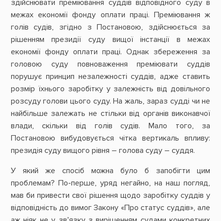
здійснювати преміювання суддів відповідного суду в
межах економії фонду оплати праці. Преміювання ж
голів судів, згідно з Постановою, здійснюється за
рішенням президії суду вищої інстанції в межах
економії фонду оплати праці. Однак збереження за
головою суду повноваження преміювати суддів
порушує принцип незалежності суддів, адже ставить
розмір їхнього заробітку у залежність від довільного
розсуду голови цього суду. На жаль, зараз судді чи не
найбільше залежать не стільки від органів виконавчої
влади, скільки від голів судів. Мало того, за
Постановою вибудовується чітка вертикаль впливу:
президія суду вищого рівня – голова суду – суддя.
У який же спосіб можна було б запобігти цим
проблемам? По-перше, уряд негайно, на наш погляд,
мав би привести свої рішення щодо заробітку суддів у
відповідність до вимог Закону «Про статус суддів», але
аж ніяк не у зв’язку з вирішенням судами конкретних