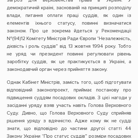
загроз для верховенства права в Україні. У
демократичній країні, заснованій на принципі розподілу
влади, питання оплати праці суддів, як один із
елементів їхнього статусу, повинні визначатися
законом. Про це зокрема йдеться у Рекомендації
№(94)12 Комітету Міністрів Ради Європи “Незалежність,
дієвість і роль суддів” від 13 жовтня 1994 року. Тобто
не уряд чи президент повинні регулювати рівень
заробітку суддів, як це практикується в Україні, а
законодавчий орган через прийняття закону.
Однак Кабінет Міністрів, замість того, щоб підготувати
відповідний законопроект, приймає постанову про
підвищення суддям посадових окладів. З цієї нагоди у
засіданні уряду взяв участь навіть Голова Верховного
Суду. Дивно, що Голова Верховного Суду сприйняв
рішення уряду з вдячністю. Адже кому як не судді
знати, що відповідно до частини другої статті 44
Закону України “Про статус суддів” розміри посадових