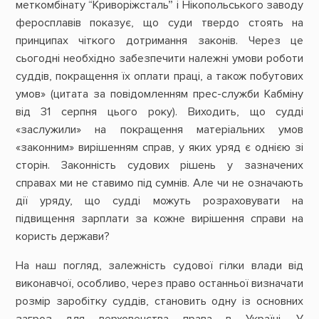
меткомбiнату “Криворіжсталь” i Нікопольського заводу
феросплавів показує, що суди твердо стоять на
принципах чіткого дотримання законів. Через це
сьогодні необхідно забезпечити належні умови роботи
суддів, покращення їх оплати праці, а також побутових
умов» (цитата за повідомленням прес-служби Кабміну
від 31 серпня цього року). Виходить, що судді
«заслужили» на покращення матеріальних умов
«законним» вирішенням справ, у яких уряд є однією зі
сторін. Законність судових рішень у зазначених
справах ми не ставимо під сумнів. Але чи не означають
дії уряду, що судді можуть розраховувати на
підвищення зарплати за кожне вирішення справи на
користь держави?
На наш погляд, залежність судової гілки влади від
виконавчої, особливо, через право останньої визначати
розмір заробітку суддів, становить одну із основних