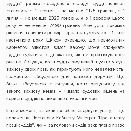
суддів” розмір посадового окладу судді повинен
становити з 1 червня – не менше 2175 гривень, з 1
липня – не менше 2325 гривень, а з 1 вересня цього
року – не менше 2490 гривень. Але уряд приймає
рішення підвищити розмір зарплати суддям аж з 1 січня
наступного року. Цілком очевидно, що невиконання
Кабінетом Міністрів вимог закону може спонукати
суддів судитися з державою, як це практикувалося
раніше. Ситуація, коли суддя змушений шукати у суді
захисту своїх прав, які гарантують його незалежність,
вважається абсурдною для правової держави. Ще
більш абсурдною є ситуація, коли результату від
такого захисту немає – чимало судових рішень на
користь суддів не виконано в Україні й досі.
Інший момент, на який потрібно звернути увагу, – це
положення Постанови Кабінету Міністрів “Про оплату
праці суддів”, яким за головами судів закріплено право