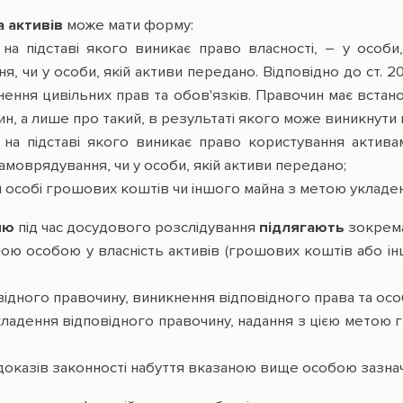
 активів
може мати форму:
, на підставі якого виникає право власності, – у осо
, чи у особи, якій активи передано. Відповідно до ст. 
нення цивільних прав та обов'язків. Правочин має встан
н, а лише про такий, в результаті якого може виникнути 
, на підставі якого виникає право користування актив
моврядування, чи у особи, якій активи передано;
ій особі грошових коштів чи іншого майна з метою укладе
ню
під час досудового розслідування
підлягають
зокрема
ою особою у власність активів (грошових коштів або інш
ідного правочину, виникнення відповідного права та особ
ладення відповідного правочину, надання з цією метою г
 доказів законності набуття вказаною вище особою зазнач