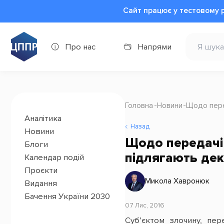
Сайт працює у тестовому 
Про нас
Напрями
Головна
Новини
Щодо пере
Аналітика
Назад
Новини
Щодо передачі 
Блоги
підлягають де
Календар подій
Проєкти
Микола Хавронюк
Видання
Бачення України 2030
07 Лис, 2016
Суб’єктом злочину, пер