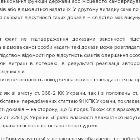
 виконання функцій держави або місцевого самоврядува
ів або відмовитися надати їх. У другому випадку сама по 
як факт відсутності таких доказів – слідство має висунут
 факт не підтвердження доказами законності підста
відмова самої особи надати такі докази може розглядати
лідством відомості про відсутність фактів одержання ос
 як виграш в лотерею, в результаті реалізації авторс
лідчих дій.
ити незаконність походження активів покладається на о
як зі змісту ст. 368-2 КК України, так і з положень ст.
ставин, передбачених статтею 91 КПК України, покладаєт
ті доказів – на сторону, що їх подає. Також слід врахову
. 2 ст. 328 ЦК України: «Право власності вважається набу
 права власності не встановлена судом».
 (обвинувачується) у незаконному збагаченні, не зобов’