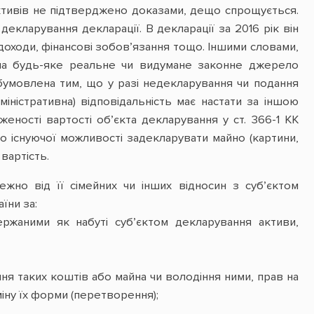
активів не підтверджено доказами, дещо спрощується.
декларування декларації. В декларації за 2016 рік він
доходи, фінансові зобов’язання тощо. Іншими словами,
я на будь-яке реальне чи видумане законне джерело
бумовлена тим, що у разі недекларування чи подання
іністративна) відповідальність має настати за іншою
еності вартості об’єкта декларування у ст. 366-1 КК
що існуючої можливості задекларувати майно (картини,
вартість.
жно від її сімейних чи інших відносин з суб’єктом
їни за:
ержаними як набуті суб’єктом декларування активи,
ня таких коштів або майна чи володіння ними, прав на
іну їх форми (перетворення);