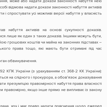
ння, може або надати докази законності набуття нею
собі відмова надати докази законності набуття активів
и і спростувати усі можливі версії набуття у власність
в набуття активів на основі сукупності доказів.
ся лише як один з таких доказів. Іншими можуть бути,
обою грошових коштів чи майна на законних підставах –
ького права тощо, які мають бути отримані під час
рган обвинувачення.
 92 КПК України (з урахуванням ст. 368-2 КК України):
ься на слідчого і прокурора, а обов’язок доказування
вати презумпцію правомірності набуття права власності
тим правомірно, якщо інше прямо не випливає із закону
язана, хоч і має право надати пояснення щодо джерел