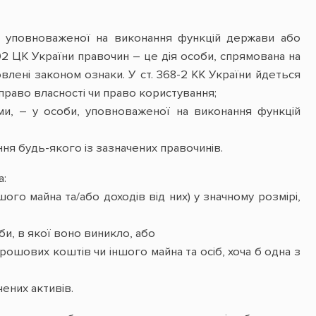
би, уповноваженої на виконання функцій держави або
202 ЦК України правочин – це дія особи, спрямована на
овлені законом ознаки. У ст. 368-2 КК України йдеться
право власності чи право користування;
ами, – у особи, уповноваженої на виконання функцій
ння будь-якого із зазначених правочинів.
:
ого майна та/або доходів від них) у значному розмірі,
и, в якої воно виникло, або
рошових коштів чи іншого майна та осіб, хоча б одна з
ених активів.