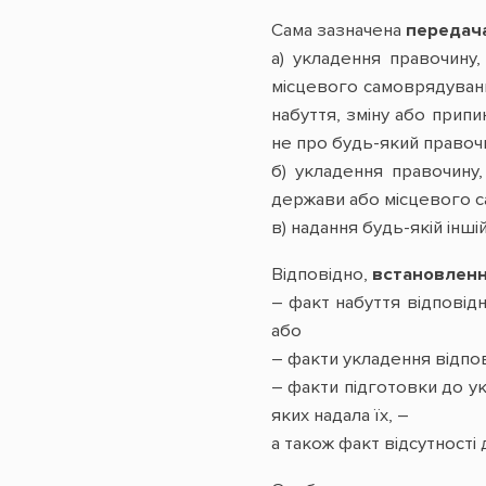
Сама зазначена
передача
а) укладення правочину
місцевого самоврядування
набуття, зміну або припи
не про будь-який правочи
б) укладення правочину
держави або місцевого са
в) надання будь-якій інш
Відповідно,
встановлен
– факт набуття відповідн
або
– факти укладення відпов
– факти підготовки до ук
яких надала їх, –
а також факт відсутності