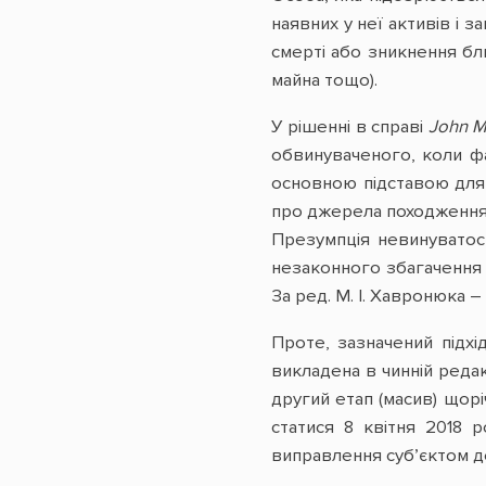
наявних у неї активів і 
смерті або зникнення бли
майна тощо).
У рішенні в справі
John M
обвинуваченого, коли ф
основною підставою для 
про джерела походження 
Презумпція невинуватос
незаконного збагачення (
За ред. М. І. Хавронюка – К
Проте, зазначений підхі
викладена в чинній редак
другий етап (масив) щор
статися 8 квітня 2018 
виправлення суб’єктом де