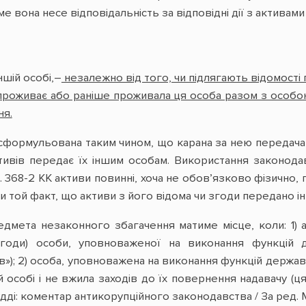
 вона несе відповідальність за відповідні дії з активами 
ншій особі,–
незалежно від того, чи підлягають відомості 
 проживає або раніше проживала ця особа разом з особ
ня.
 сформульована таким чином, що карана за нею передача 
тивів передає їх іншим особам. Використання законода
ст. 368-2 КК активи повинні, хоча не обов’язково фізично,
и той факт, що активи з його відома чи згоди передано ін
едмета незаконного збагачення матиме місце, коли: 1) 
годи) особи, уповноваженої на виконання функцій 
в»); 2) особа, уповноважена на виконання функцій держа
й особі і не вжила заходів до їх повернення надавачу (
ді: коментар антикорупційного законодавства / За ред. М. І