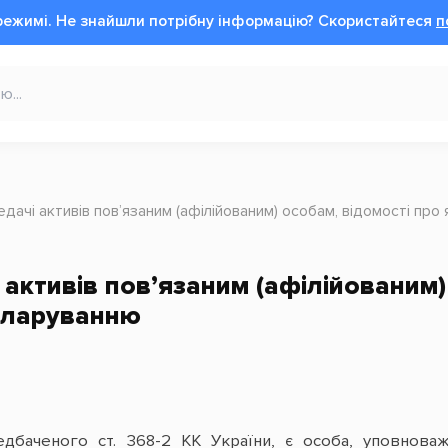
режимі.
Не знайшли потрібну інформацію?
Cкористайтеся
п
дачі активів пов’язаним (афілійованим) особам, відомості про
активів пов’язаним (афілійованим) 
кларуванню
едбаченого ст. 368-2 КК України, є особа, уповнов