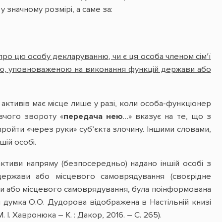
у значному розмірі, а саме за:
про цю особу декларуванню, чи є ця особа членом сім’ї
ою, уповноваженою на виконання функцій держави або
активів має місце лише у разі, коли особа-функціонер
вчого звороту «
передача нею
…» вказує на те, що з
 пройти «через руки» суб’єкта злочину. Іншими словами,
шій особі.
активи напряму (безпосередньо) надано іншій особі з
держави або місцевого самоврядування (своєрідне
ви або місцевого самоврядування, була поінформована
ця думка О.О. Дудорова відображена в Настільній книзі
. Хавронюка – К. : Дакор, 2016. – С. 265).