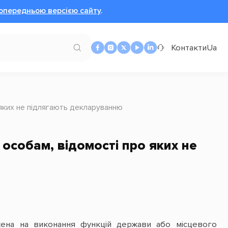
опередньою версією сайту
.
Контакти
Ua
 яких не підлягають декларуванню
особам, відомості про яких не
ажена на виконання функцій держави або місцевого