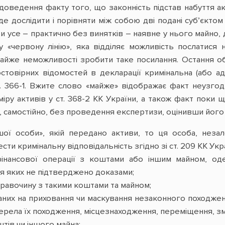
у доведення факту того, що законність підстав набуття 
 дослідити і порівняти між собою дві подані суб’єктом 
 усе – практично без винятків – наявне у нього майно, 
у «червону лінію», яка відділяє можливість послатис
майже неможливості зробити таке посилання. Остання о
стовірних відомостей в декларації кримінальна (або адм
. 366-1. Вжите слово «майже» відображає факт неузгодж
іру активів у ст. 368-2 КК України, а також факт поки 
, самостійно, без проведення експертизи, оцінивши його 
ої особи», якій передано активи, то ця особа, незале
ти кримінальну відповідальність згідно зі ст. 209 КК Укра
фінансової операції з коштами або іншим майном, од
тя яких не підтверджено доказами;
правочину з такими коштами та майном;
ваних на приховання чи маскування незаконного походжен
ерела їх походження, місцезнаходження, переміщення, зм
штів чи іншого майна;