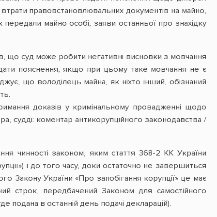
азі втрати правовстановлювальних документів на майно,
х передали майно особі, заяви останньої про знахідку
в, що суд може робити негативні висновки з мовчання
дати пояснення, якщо при цьому таке мовчання не є
ує, що володілець майна, як ніхто інший, обізнаний
ть.
тримання доказів у кримінальному провадженні щодо
ра, судді: коментар антикорупційного законодавства /
ання чинності законом, яким стаття 368-2 КК України
упції») і до того часу, доки остаточно не завершиться
го Закону України «Про запобігання корупції» це має
нний строк, передбачений Законом для самостійного
е подана в останній день подачі декларацій).