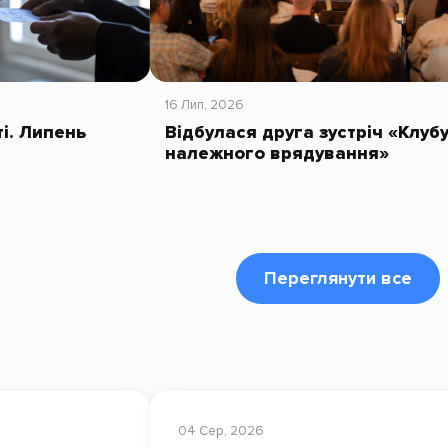
16 Лип, 2026
ті. Липень
Відбулася друга зустріч «Клуб
належного врядування»
Переглянути все
04 Сер, 2026