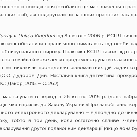
законності їх походження (особливо це має значення в р
зьких осіб, які подарували чи на інших правових засада
urray v. United Kingdom
від 8 лютого 2006 р. ЄСПЛ визна
актичні обставини справи явно вимагають від особи на
обвинувального вироку. Практика ЄСПЛ також підтвердж
свого майна й може легко продемонструвати їх законніс
ті не виключає проведення різноманітних дій задля о
О.О. Дудоров. Див.: Настільна книга детектива, прокуро
. : Дакор, 2016. – С. 262).
д має існувати в період з 26 квітня 2015 р. (день набр
ції, яка відсилає до Закону України «Про запобігання кор
ічного електронного декларування – відповідно до чинно
року, тобто в той день, коли остаточно спливе 7-де
кларування другої поданої ним декларації (якщо вона буд