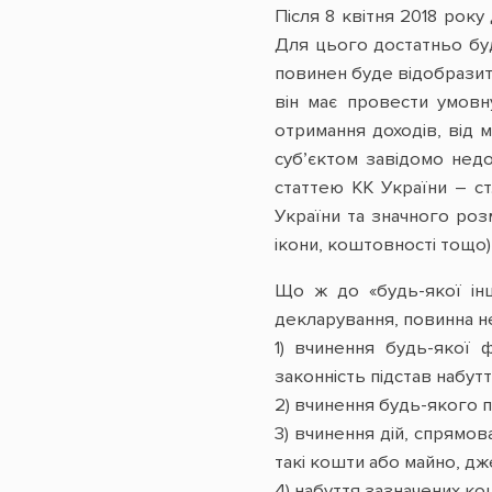
Після 8 квітня 2018 рок
Для цього достатньо буде
повинен буде відобразити
він має провести умовн
отримання доходів, від 
суб’єктом завідомо недо
статтею КК України – ст
України та значного розм
ікони, коштовності тощо)
Що ж до «будь-якої інш
декларування, повинна нес
1) вчинення будь-якої 
законність підстав набут
2) вчинення будь-якого 
3) вчинення дій, спрямо
такі кошти або майно, дж
4) набуття зазначених ко