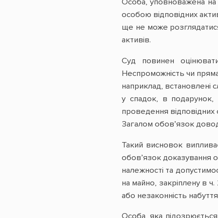
Особа, уповноважена на
особою відповідних актив
ще не може розглядатися 
активів.
Суд повинен оцінювати
Неспроможність чи пряма 
наприклад, встановлені с
у спадок, в подарунок,
проведення відповідних с
Загалом обов’язок довод
Такий висновок випливає 
обов’язок доказування об
належності та допустимос
на майно, закріплену в ч
або незаконність набуття
Особа, яка підозрюється