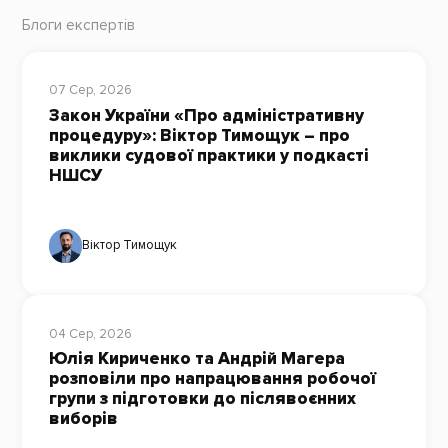
Блоги експертів
07 Сер, 2026
Закон України «Про адміністративну
процедуру»: Віктор Тимощук – про
виклики судової практики у подкасті
НШСУ
Віктор Тимощук
04 Сер, 2026
Юлія Кириченко та Андрій Магера
розповіли про напрацювання робочої
групи з підготовки до післявоєнних
виборів