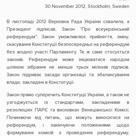
30 November 2012, Stockholm, Sweden
В листопаді 2012 Верховна Рада України схвалила, а
Президент підписав, Закон “Про всеукраїнський
референдум”. Закон уможливлює прийняття, зміну,
скасування Конституції безпосередньо на референдумі
без жодної участі Парламенту. Те ж саме стосується
законів. Референдум може ініціюватися народом
шляхом зібрання не менше трьох міліонів підписів.
Закон підриває засади організації та збалансування
влади, закладені в Конституції.
Закон прямо суперечить Конституції України, а також не
узгоджується із стандартами, закладеними в
резолюціях ПАРЄ та висновках Венеціанської Комісії.
Починаючи від питань, що можуть виноситися на
референдум, і закінчуючи положеннями щодо
формування комісій з проведення референдуму,