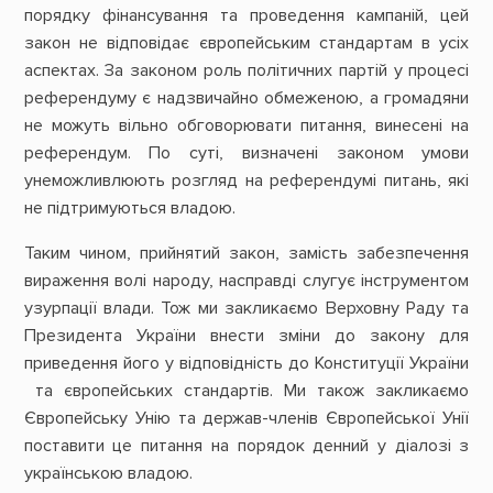
порядку фінансування та проведення кампаній, цей
закон не відповідає європейським стандартам в усіх
аспектах. За законом роль політичних партій у процесі
референдуму є надзвичайно обмеженою, а громадяни
не можуть вільно обговорювати питання, винесені на
референдум. По суті, визначені законом умови
унеможливлюють розгляд на референдумі питань, які
не підтримуються владою.
Таким чином, прийнятий закон, замість забезпечення
вираження волі народу, насправді слугує інструментом
узурпації влади. Тож ми закликаємо Верховну Раду та
Президента України внести зміни до закону для
приведення його у відповідність до Конституції України
та європейських стандартів. Ми також закликаємо
Європейську Унію та держав-членів Європейської Унії
поставити це питання на порядок денний у діалозі з
українською владою.