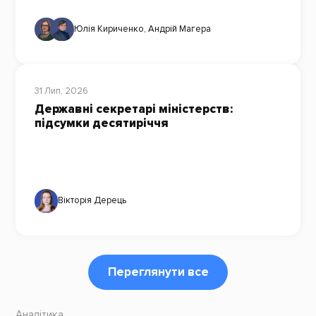
Юлія Кириченко
,
Андрій Магера
31 Лип, 2026
Державні секретарі міністерств:
підсумки десятиріччя
Вікторія Дерець
Переглянути все
Аналітика