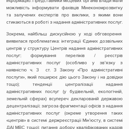
інформацію. Представники місцевих органів влади мали
можливість інформувати фахівців Мінекономрозвитку
та залучених експертів про виклики, з якими вони
стикаються в роботі з надання адміністративних послуг.
Зокрема, найбільш дискусійною у ході обговорення
виявилася проблематика: інтеграції Єдиних дозвільних
центрів у структуру Центрів надання адміністративних
послуг; формування переліків / реєстрів
адміністративних послуг (особливо у зв’язку з
наявністю ч. 3 ст. 3 Закону «Про адміністративні
послуги», який поширює дію цього Закону і на довідки
тощо); тенденції централізації надання
адміністративних послуг (у будівельній, екологічній,
земельній сферах) всупереч декларованій державою
децентралізації; загроза фрагментації офісів з надання
адміністративних послуг (окреме утворення таких
«центрів» в системі держреєстрації Мін’юсту, в системі
ДАІ МВС тощо); питання добору кваліфікованих кадрів