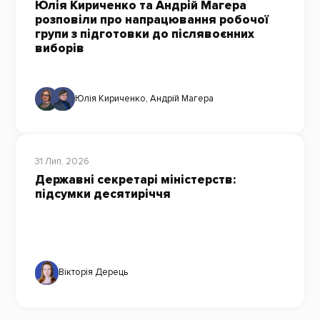
Юлія Кириченко та Андрій Магера
розповіли про напрацювання робочої
групи з підготовки до післявоєнних
виборів
Юлія Кириченко
,
Андрій Магера
31 Лип, 2026
Державні секретарі міністерств:
підсумки десятиріччя
Вікторія Дерець