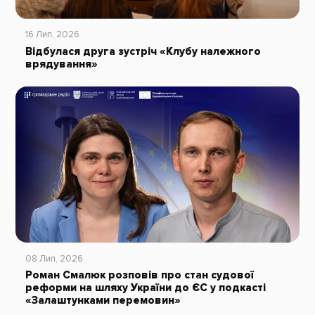
16 Лип, 2026
Відбулася друга зустріч «Клубу належного
врядування»
08 Лип, 2026
Роман Смалюк розповів про стан судової
реформи на шляху України до ЄС у подкасті
«Залаштунками перемовин»