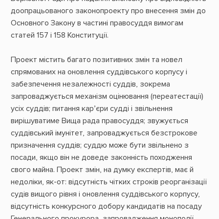
доопрацьованого законопроекту про внесення змін до
Основного Закону в частині правосуддя вимогам
статей 157 і 158 Конституції.
Проект містить багато позитивних змін та новел
спрямованих на оновлення суддівського корпусу і
забезпечення незалежності суддів, зокрема
запроваджується механізм оцінювання (переатестації)
усіх суддів; питання кар’єри судді і звільнення
вирішуватиме Вища рада правосуддя; звужується
суддівський імунітет, запроваджується безстрокове
призначення суддів; суддю може бути звільнено з
посади, якщо він не доведе законність походження
свого майна. Проект змін, на думку експертів, має й
недоліки, як-от: відсутність чітких строків реорганізації
судів вищого рівня і оновлення суддівського корпусу,
відсутність конкурсного добору кандидатів на посаду
Генерального прокурора, запровадження монополії