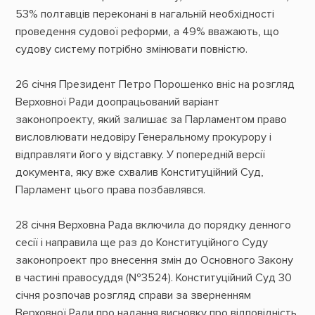
53% полтавців переконані в нагальній необхідності
проведення судової реформи, а 49% вважають, що
судову систему потрібно змінювати повністю.
26 січня Президент Петро Порошенко вніс на розгляд
Верховної Ради доопрацьований варіант
законопроекту, який залишає за Парламентом право
висловлювати недовіру Генеральному прокурору і
відправляти його у відставку. У попередній версії
документа, яку вже схвалив Конституційний Суд,
Парламент цього права позбавлявся.
28 січня Верховна Рада включила до порядку денного
сесії і направила ще раз до Конституційного Суду
законопроект про внесення змін до Основного Закону
в частині правосуддя (№3524). Конституційний Суд 30
січня розпочав розгляд справи за зверненням
Верховної Ради про надання висновку про відповідність