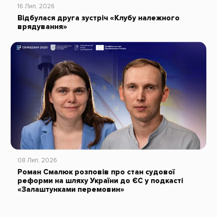
16 Лип, 2026
Відбулася друга зустріч «Клубу належного
врядування»
08 Лип, 2026
Роман Смалюк розповів про стан судової
реформи на шляху України до ЄС у подкасті
«Залаштунками перемовин»