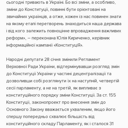
сьогодні тривають в Україні. Бо всі зміни, а особливо,
зміни до Конституції, повинні бути орієнтовані на
звичайних українців, а отже, кожен із нас повинен знати
на якому етапі перетворень знаходиться наша держава
і від кого залежить повноцінне впровадження важливих
реформ», – переконана Юлія Кириченко, керівник
інформаційної кампанії «КонституціЯ».
Народні депутати 28 січня змінили Регламент
Верховної Ради України, відтермінувавши розгляд змін
до Конституції України у частині децентралізації та
дозволивши собі розглянути їх на наступній, четвертій
сесії парламенту, а не на третій, як випливає з
конституційного порядку зміни Конституції. За ст. 155
Конституції, законопроект про внесення змін до
Основного Закону вважається ухваленим, якщо його
спершу попередньо схвалює більшість від
конституційного складу Парламенту, як і сталося 31