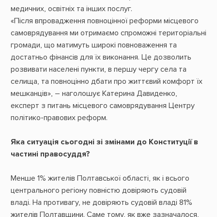
медичних, освітніх та інших послуг.
«Після впровадження повноцінної реформи місцевого
самоврядування ми отримаємо спроможні територіальні
громади, що матимуть широкі повноваження та
достатньо фінансів для їх виконання. Це дозволить
розвивати населені пункти, в першу чергу села та
селища, та повноцінно дбати про життєвий комфорт їх
мешканців», – наголошує Катерина Давиденко,
експерт з питань місцевого самоврядування Центру
політико-правових реформ.
Яка ситуація сьогодні зі змінами до Конституції в
частині правосуддя?
Менше 1% жителів Полтавської області, як і всього
центрального регіону повністю довіряють судовій
владі. На противагу, не довіряють судовій владі 81%
жителів Полтавщини. Саме тому, як вже зазначалося,