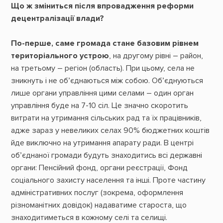
Що ж зміниться після впровадження реформи
децентралізації влади?
По-перше, саме громада стане базовим рівнем
територіального устрою
, на другому рівні – район,
на третьому – регіон (область). При цьому, села не
зникнуть і не об’єднаються між собою. Об’єднуються
лише органи управління цими селами – один орган
управління буде на 7-10 сіл. Це значно скоротить
витрати на утримання сільських рад та їх працівників,
адже зараз у невеликих селах 90% бюджетних коштів
йде виключно на утримання апарату ради. В центрі
об’єднаної громади будуть знаходитись всі державні
органи: Пенсійний фонд, органи реєстрації, Фонд
соціального захисту населення та інші. Проте частину
адміністративних послуг (зокрема, оформлення
різноманітних довідок) надаватиме староста, що
знаходитиметься в кожному селі та селищі.