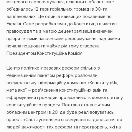
місцевого самоврядування, оскільки в області вже
об’єдналось 12 територіальних громад із 30-ти
запланованих. Це один із найвищих показників по
Україні. Саме розробка змін до Конституції в частині
правосуддя та з метою децентралізації визначені
пріоритетними напрямками реформування, над якими
почала працювати майже рік тому створена
Президентом Конституційна Комісія.
Центр політико-правових реформ спільно з
Реанімаційним пакетом реформ розпочали
всеукраїнську інформаційну кампанію «КонституціЯ»,
мета якої – роз’яснення конституційних змін та
інформування громадян про важливість кожного етапу
конституційного процесу. Полтава стала сьомим
обласним центром із 20, де буде реалізовуватись
проект. «Свої зусилля ми спрямували на донесення до
людей важливості тих реформ та перетворень, які на