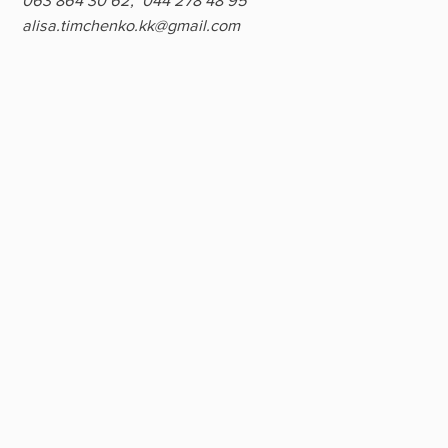
063 864 30 62, 044 278 48 95
alisa.timchenko.kk@gmail.com