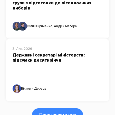
групи з підготовки до післявоєнних
виборів
Юлія Кириченко
,
Андрій Магера
31 Лип, 2026
Державні секретарі міністерств:
підсумки десятиріччя
Вікторія Дерець
Переглянути все