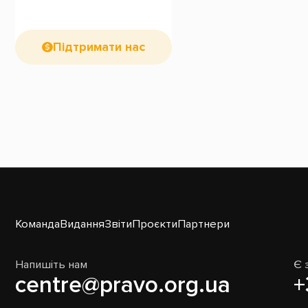
Підтримати нас
Команда
Видання
Звіти
Проєкти
Партнери
Напишіть нам
Є 
centre@pravo.org.ua
+