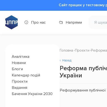
Сайт працює у тестовому 
Про нас
Напрями
Головна
Проєкти
Реформа п
Аналітика
Назад
Новини
Реформа публічн
Блоги
України
Календар подій
Проєкти
Видання
Реформування публічної а
Бачення України 2030