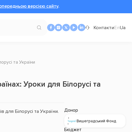
опередньою версією сайту
.
Контакти
En
Ua
лорусі та України
їнах: Уроки для Білорусі та
Донор
 для Білорусі та України.
Вишеградський Фонд
Бюджет