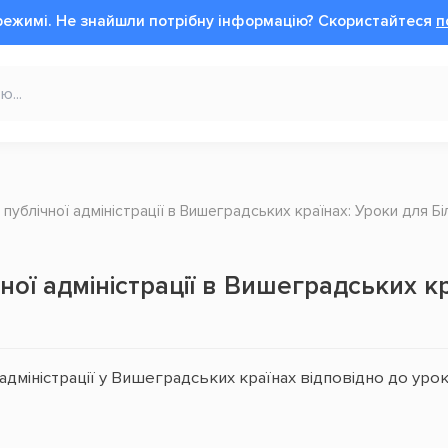
режимі.
Не знайшли потрібну інформацію?
Cкористайтеся
п
ублічної адміністрації в Вишеградських країнах: Уроки для Бі
ої адміністрації в Вишеградських кра
дміністрації у Вишеградських країнах відповідно до уроків