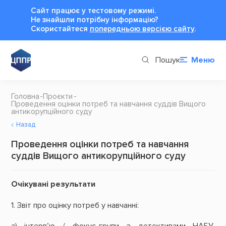
Сайт працює у тестовому режимі.
Не знайшли потрібну інформацію?
Cкористайтеся
попередньою версією сайту
.
Пошук
Меню
Головна
Проєкти
Проведення оцінки потреб та навчання суддів Вищого
антикорупційного суду
Назад
Проведення оцінки потреб та навчання
суддів Вищого антикорупційного суду
Очікувані результати
1. Звіт про оцінку потреб у навчанні:
а) інтерв’ю / фокус-групи з детективами НАБУ,