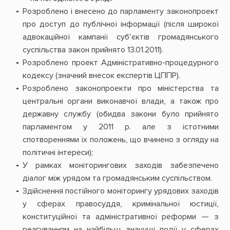
Розроблено і внесено до парламенту законопроект
про доступ до публічної інформації (після широкої
адвокаційної кампанії суб’єктів громадянського
суспільства закон прийнято 13.01.2011).
Розроблено проект Адміністративно-процедурного
кодексу (значний внесок експертів ЦППР).
Розроблено законопроекти про міністерства та
центральні органи виконавчої влади, а також про
державну службу (обидва закони було прийнято
парламентом у 2011 р. але з істотними
спотвореннями їх положень, що вчинено з огляду на
політичні інтереси);
У рамках моніторингових заходів забезпечено
діалог між урядом та громадянським суспільством.
Здійснення постійного моніторингу урядових заходів
у сферах правосуддя, кримінальної юстиції,
конституційної та адміністративної реформи — з
реагуванням на найбільш значущі події у сферах