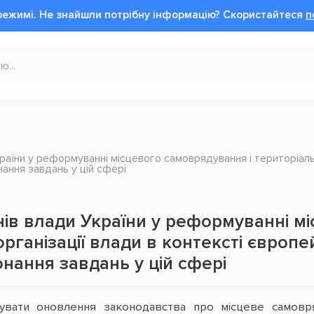
режимі.
Не знайшли потрібну інформацію?
Cкористайтеся
п
раїни у реформуванні місцевого самоврядування і територіально
нання завдань у цій сфері
ів влади України у реформуванні м
рганізації влади в контексті європей
нання завдань у цій сфері
увати оновлення законодавства про місцеве самовря