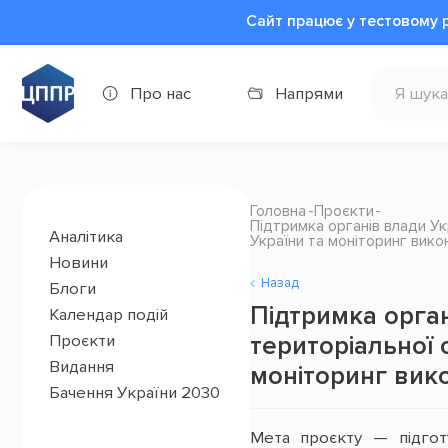
Сайт працює у тестовому 
Про нас
Напрями
Головна
Проєкти
Підтримка органів влади Ук
Аналітика
України та моніторинг вико
Новини
Назад
Блоги
Підтримка орган
Календар подій
територіальної о
Проєкти
Видання
моніторинг вико
Бачення України 2030
Мета проєкту — підгот