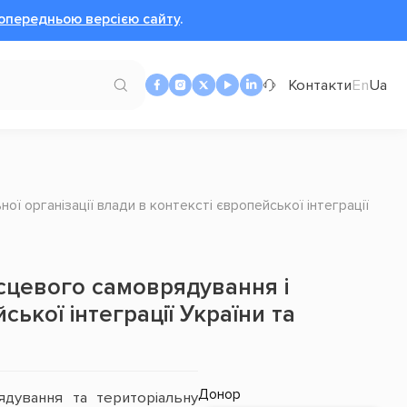
опередньою версією сайту
.
Контакти
En
Ua
ї організації влади в контексті європейської інтеграції
ісцевого самоврядування і
ської інтеграції України та
Донор
дування та територіальну