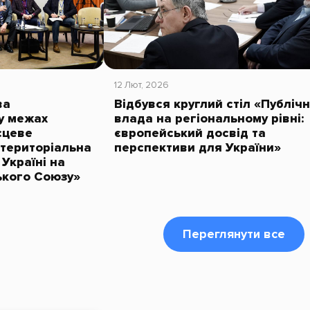
12 Лют, 2026
ва
Відбувся круглий стіл «Публіч
у межах
влада на регіональному рівні:
сцеве
європейський досвід та
територіальна
перспективи для України»
 Україні на
ького Союзу»
Переглянути все