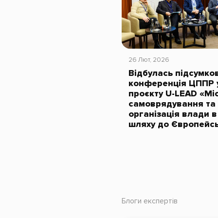
26 Лют, 2026
Відбулась підсумко
конференція ЦППР 
проєкту U-LEAD «Мі
самоврядування та 
організація влади в
шляху до Європейс
Блоги експертів