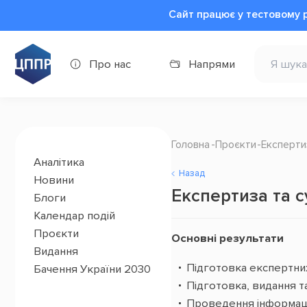
Сайт працює у тестовому 
Про нас
Напрями
Головна
Проєкти
Експерти
Аналітика
Назад
Новини
Експертиза та 
Блоги
Календар подій
Проєкти
Основні результати
Видання
Підготовка експертни
Бачення України 2030
Підготовка, видання т
Проведення інформаційн