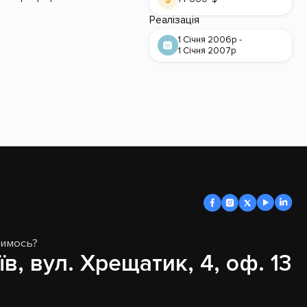
Реалізація
1 Січня 2006р -
1 Січня 2007р
димось?
їв, вул. Хрещатик, 4, оф. 13