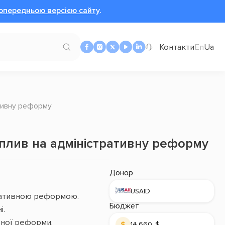
опередньою версією сайту
.
Контакти
En
Ua
ативну реформу
вплив на адміністративну реформу
Донор
USAID
тративною реформою.
Бюджет
і.
ивної реформи.
14 660 $