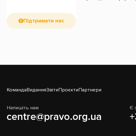
Підтримати нас
Команда
Видання
Звіти
Проєкти
Партнери
Напишіть нам
Є 
centre@pravo.org.ua
+