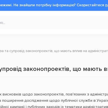
режимі.
Не знайшли потрібну інформацію?
Cкористайтеся
п
за та супровід законопроектів, що мають вплив на адміністр
супровід законопроектів, що мають 
х висновків щодо законопроектів, пов’язаних з адмініс
а поширення дослідження щодо публічної служби в Україн
ої кампанії і публічних заходів із тематики адміністрат