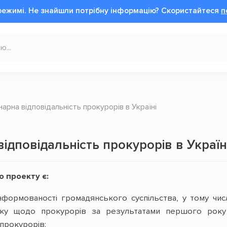
режимі.
Не знайшли потрібну інформацію?
Cкористайтеся
п
арна відповідальність прокурорів в Україні
ідповідальність прокурорів в Україн
 проекту є:
нформованості громадянського суспільства, у тому числ
ику щодо прокурорів за результатами першого року д
 прокурорів;