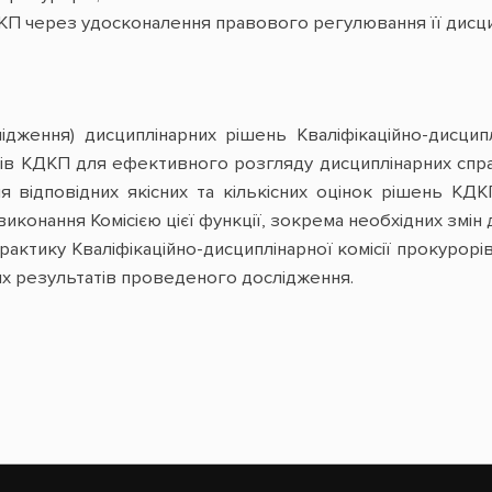
П через удосконалення правового регулювання її дисци
ідження) дисциплінарних рішень Кваліфікаційно-дисципл
рсів КДКП для ефективного розгляду дисциплінарних спр
 відповідних якісних та кількісних оцінок рішень КД
конання Комісією цієї функції, зокрема необхідних змін 
практику Кваліфікаційно-дисциплінарної комісії прокурорі
х результатів проведеного дослідження.