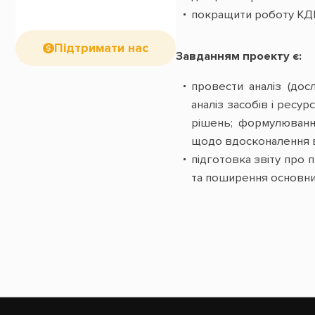
покращити роботу КДК
Підтримати нас
Завданням проекту є:
провести аналіз (досл
аналіз засобів і ресу
рішень; формулювання
щодо вдосконалення ви
підготовка звіту про 
та поширення основни