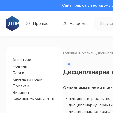
Сайт працює у тестовому 
Про нас
Напрями
Головна
Проєкти
Дисциплін
Аналітика
Назад
Новини
Дисциплінарна в
Блоги
Календар подій
Проєкти
Основними цілями цього
Видання
підвищити рівень поі
Бачення України 2030
дисциплінарну практ
дисциплінарної комісії