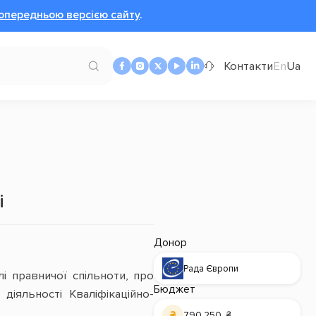
опередньою версією сайту
.
Контакти
En
Ua
і
Донор
Рада Європи
і правничої спільноти, про
Бюджет
іяльності Кваліфікаційно-
790 250 ₴