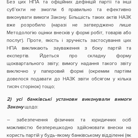
Без цих НПА та офіційних дефініцій партії та інші
суб’єкти не змогли б правильно та ефективно
виконувати вимоги Закону. Більшість таких актів НАЗК
вже розробило (наразі не затверджено лише
Методологію оцінки внесків у формі робіт, товарів або
послуг). Проте, якість і зручність застосування цих
НПА викликають зауваження з боку партій та
експертів. Йдеться про складну форму
щоквартального звіту; вимогу надання такого звіту
виключно у паперовий формі (окремим партіям
довелося подавати до НАЗК звіти обсягом у кілька
тисяч сторінок) тощо;
2) усі банківські установи виконували вимоги
Закону
щодо:
– забезпечення фізичних та юридичних осіб
можливістю безперешкодно здійснювати внески на
користь партій у будь-якому банківському відділенні (як