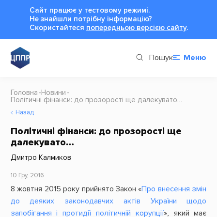
Сайт працює у тестовому режимі.
Не знайшли потрібну інформацію?
Cкористайтеся
попередньою версією сайту
.
Пошук
Меню
Головна
Новини
Політичні фінанси: до прозорості ще далекувато…
Назад
Політичні фінанси: до прозорості ще
далекувато…
Дмитро Калмиков
10 Гру, 2016
8 жовтня 2015 року прийнято Закон «
Про внесення змін
до деяких законодавчих актів України щодо
запобігання і протидії політичній корупції
», який має