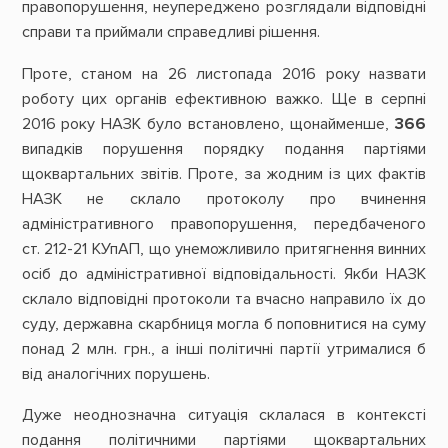
правопорушення, неупереджено розглядали відповідні
справи та приймали справедливі рішення.
Проте, станом на 26 листопада 2016 року назвати
роботу цих органів ефективною важко. Ще в серпні
2016 року НАЗК було встановлено, щонайменше,
366
випадків порушення порядку подання партіями
щоквартальних звітів. Проте, за жодним із цих фактів
НАЗК не склало протоколу про вчинення
адміністративного правопорушення, передбаченого
ст. 212-21 КУпАП, що унеможливило притягнення винних
осіб до адміністративної відповідальності. Якби НАЗК
склало відповідні протоколи та вчасно направило їх до
суду, державна скарбниця могла б поповнитися на суму
понад 2 млн. грн., а інші політичні партії утрималися б
від аналогічних порушень.
Дуже неоднозначна ситуація склалася в контексті
подання політичними партіями щоквартальних