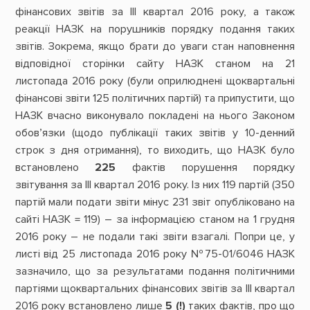
фінансових звітів за ІІІ квартал 2016 року, а також
реакції НАЗК на порушників порядку подання таких
звітів. Зокрема, якщо брати до уваги стан наповнення
відповідної сторінки сайту НАЗК станом на 21
листопада 2016 року (були оприлюднені щоквартальні
фінансові звіти 125 політичних партій) та припустити, що
НАЗК вчасно виконувало покладені на нього Законом
обов’язки (щодо публікації таких звітів у 10-денний
строк з дня отримання), то виходить, що НАЗК було
встановлено
225
фактів порушення порядку
звітування за ІІІ квартал 2016 року. Із них 119 партій (350
партій мали подати звіти мінус 231 звіт опубліковано на
сайті НАЗК = 119) – за інформацією станом на 1 грудня
2016 року – не подали такі звіти взагалі. Попри це, у
листі від 25 листопада 2016 року №75-01/6046 НАЗК
зазначило, що за результатами подання політичними
партіями щоквартальних фінансових звітів за ІІІ квартал
2016 року встановлено лише
5 (!)
таких фактів, про що