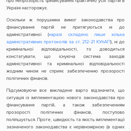
про непрозорість фінансування практично усіх партій в
Україні насторожує.
Оскільки ж порушники вимог законодавства про
фінансування партій не притягуються ні до
адміністративної (
наразі складено лише кілька
адміністративних протоколів за ст. 212-21 КУпАП
), ні до
кримінальної відповідальності, то доводиться
констатувати, що існуюча система заходів
адміністративної та кримінальної відповідальності
жодним чином не сприяє забезпеченню прозорості
політичних фінансів.
Підсумовуючи все викладене варто відзначити, що
ситуація із імплементацією нового законодавства про
фінансування партій, а також забезпеченням
прозорості політичних фінансів, поступово
поліпшується. Проте, швидкість та якість імплементації
зазначеного законодавства є нерівномірною (в одних