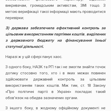
викривачам, громадським активістам, ЗМІ тощо. З
метою верифікації такої інформації мають проводитися
перевірки;
3) держава забезпечила ефективний контроль
за
цільовим використанням партіями коштів
,
виділених
з державного бюджету на фінансування їхньої
статутної діяльності.
Наразі ж у цій сфері панує хаос.
З одного боку, НАЗК та РП так і не змогли знайти точок
дотику стосовно того, хто і в яких межах повинен
здійснювати державний контроль за цільовим
використанням таких коштів. Між тим, ст. 18 Закону
«Про політичні партії в Україні» покладає такий
обов’язок на обидва зазначених органи.
З іншого боку, в жодному офіційному документі не