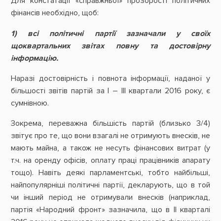
Для констатації «справжньої» прозорості політичних
фінансів необхідно, щоб:
1) всі політичні партії зазначали у своїх
щоквартальних звітах повну та достовірну
інформацію.
Наразі достовірність і повнота інформації, наданої у
більшості звітів партій за І – ІІІ квартали 2016 року, є
сумнівною.
Зокрема, переважна більшість партій (близько 3/4)
звітує про те, що вони взагалі не отримують внесків, не
мають майна, а також не несуть фінансових витрат (у
т.ч. на оренду офісів, оплату праці працівників апарату
тощо). Навіть деякі парламентські, тобто найбільші,
найпопулярніші політичні партії, декларують, що в той
чи інший період не отримували внесків (наприклад,
партія «Народний фронт» зазначила, що в ІІ кварталі