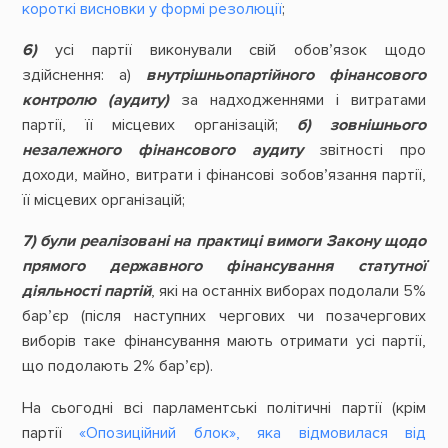
короткі висновки у формі резолюції
;
6)
усі партії виконували свій обов’язок щодо
здійснення: а)
внутрішньопартійного фінансового
контролю (аудиту)
за надходженнями і витратами
партії, її місцевих організацій;
б) зовнішнього
незалежного фінансового аудиту
звітності про
доходи, майно, витрати і фінансові зобов’язання партії,
її місцевих організацій;
7) були р
еалізовані на практиці вимоги Закону щодо
прямого державного фінансування статутної
діяльності партій
, які на останніх виборах подолали 5%
бар’єр (після наступних чергових чи позачергових
виборів таке фінансування мають отримати усі партії,
що подолають 2% бар’єр).
На сьогодні всі парламентські політичні партії (крім
партії
«Опозиційний блок», яка відмовилася від