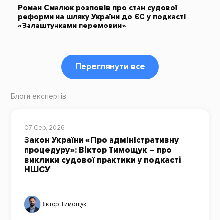
Роман Смалюк розповів про стан судової
реформи на шляху України до ЄС у подкасті
«Залаштунками перемовин»
Переглянути все
Блоги експертів
07 Сер, 2026
Закон України «Про адміністративну
процедуру»: Віктор Тимощук – про
виклики судової практики у подкасті
НШСУ
Віктор Тимощук