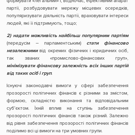
формувати «легальний» і, водночас, ефективний апарат
партії, розбудовувати мережу місцевих осередків,
популяризувати діяльність партії, враховувати інтереси
людей, які її підтримують, тощо;
2) надати можливість найбільш популярним партіям
(передусім – парламентським)
стати фінансово
незалежними
від окремих фізичних і юридичних осіб,
так званих «промислово-фінансових груп»,
мінімізувати фінансову залежність всіх інших партій
від таких осіб і груп
.
Існуючі законодавчі вимоги у сфері забезпечення
прозорості політичних фінансів є різними за змістом,
формою, складністю виконання та відповідальним
суб’єктом. Їхній вплив на ступінь забезпечення
прозорості політичних фінансів також різний. Залежно
від рівня забезпечення прозорості політичних фінансів
поділимо всі ці вимоги на три умовних групи.