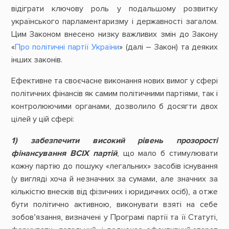
відіграти ключову роль у подальшому розвитку
українського парламентаризму і державності загалом.
Цим Законом внесено низку важливих змін до Закону
«
Про політичні партії України
» (далі – Закон) та деяких
інших законів.
Ефективне та своєчасне виконання нових вимог у сфері
політичних фінансів як самим політичними партіями, так і
контролюючими органами, дозволило б досягти двох
цілей у цій сфері:
1) забезпечити високий рівень прозорості
фінансування ВСІХ партій
, що мало б стимулювати
кожну партію до пошуку «легальних» засобів існування
(у вигляді хоча й незначних за сумами, але значних за
кількістю внесків від фізичних і юридичних осіб), а отже
бути політично активною, виконувати взяті на себе
зобов’язання, визначені у Програмі партії та її Статуті,