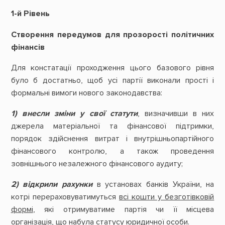
1-й Рівень
Створення передумов для прозорості політичних
фінансів
Для констатації проходження цього базового рівня
було б достатньо, щоб усі партії виконали прості і
формальні вимоги нового законодавства:
1) внесли зміни у свої статути
, визначивши в них
джерела матеріальної та фінансової підтримки,
порядок здійснення витрат і внутрішньопартійного
фінансового контролю, а також проведення
зовнішнього незалежного фінансового аудиту;
2)
відкрили
рахунки
в установах банків України, на
котрі перераховуватимуться
всі кошти у безготівковій
формі
, які отримуватиме партія чи її місцева
організація, що набула статусу юридичної особи.