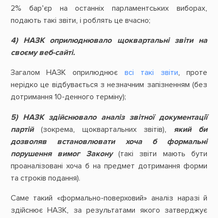
2% бар’єр на останніх парламентських виборах,
подають такі звіти, і роблять це вчасно;
4) НАЗК оприлюднювало щоквартальні звіти на
своєму веб-сайті.
Загалом НАЗК оприлюднює
всі такі звіти
, проте
нерідко це відбувається з незначним запізненням (без
дотримання 10-денного терміну);
5) НАЗК здійснювало
аналіз звітної документації
партій
(зокрема, щоквартальних звітів),
який би
дозволяв встановлювати хоча б формальні
порушення вимог Закону
(такі звіти мають бути
проаналізовані хоча б на предмет дотримання форми
та строків подання).
Саме такий «формально-поверховий» аналіз наразі й
здійснює НАЗК, за результатами якого затверджує