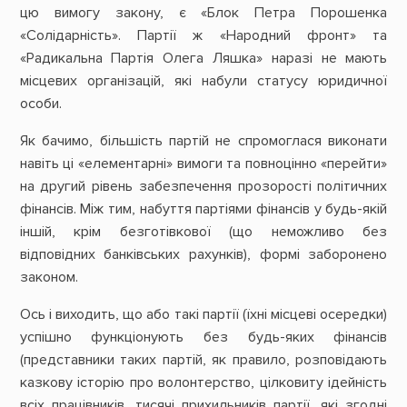
цю вимогу закону, є «Блок Петра Порошенка
«Солідарність». Партії ж «Народний фронт» та
«Радикальна Партія Олега Ляшка» наразі не мають
місцевих організацій, які набули статусу юридичної
особи.
Як бачимо, більшість партій не спромоглася виконати
навіть ці «елементарні» вимоги та повноцінно «перейти»
на другий рівень забезпечення прозорості політичних
фінансів. Між тим, набуття партіями фінансів у будь-якій
іншій, крім безготівкової (що неможливо без
відповідних банківських рахунків), формі заборонено
законом.
Ось і виходить, що або такі партії (їхні місцеві осередки)
успішно функціонують без будь-яких фінансів
(представники таких партій, як правило, розповідають
казкову історію про волонтерство, цілковиту ідейність
всіх працівників, тисячі прихильників партії, які згодні