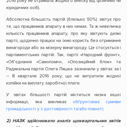
2016 року не отримала жодного внеску від фізичних чи
юридичних осіб).
Абсолютна більшість партій (близько 90%) звітує про
те, що працівників апарату в них немає. Та ж невеличка
кількість працівників апарату, про яку звітують деякі
партії, щоденно працює на їхню користь без отримання
винагороди або за мізерну винагороду. Це стосується і
парламентських партій. Так, партії «Народний фронт»,
«Об’єднання «Самопоміч», «Опозиційний блок» та
Радикальна партія Олега Ляшка зазначили у звітах за І
– ІІІ квартали 2016 року, що не витратили жодної
копійки на виплату заробітної плати.
У звітах більшості партій міститься низка іншої
інформації, яка викликає
обґрунтовані сумніви
громадськості у її достовірності та/або повноті
;
2)
НАЗК здійснювало аналіз щоквартальних звітів