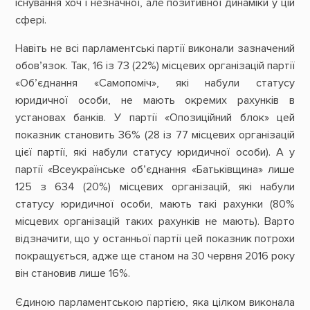
існування хоч і незначної, але позитивної динаміки у цій
сфері.
Навіть не всі парламентські партії виконали зазначений
обов’язок. Так, 16 із 73 (22%) місцевих організацій партії
«Об’єднання «Самопоміч», які набули статусу
юридичної особи, не мають окремих рахунків в
установах банків. У партії «Опозиційний блок» цей
показник становить 36% (28 із 77 місцевих організацій
цієї партії, які набули статусу юридичної особи). А у
партії «Всеукраїнське об’єднання «Батьківщина» лише
125 з 634 (20%) місцевих організацій, які набули
статусу юридичної особи, мають такі рахунки (80%
місцевих організацій таких рахунків не мають). Варто
відзначити, що у останньої партії цей показник потрохи
покращується, адже ще станом на 30 червня 2016 року
він становив лише 16%.
Єдиною парламентською партією, яка цілком виконала