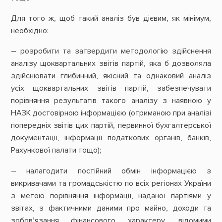
Для того ж, щоб такий аналіз був дієвим, як мінімум,
необхідно:
– розробити та затвердити методологію здійснення
аналізу щоквартальних звітів партій, яка б дозволяла
здійснювати глибинний, якісний та однаковий аналіз
усіх щоквартальних звітів партій, забезпечувати
порівняння результатів такого аналізу з наявною у
НАЗК достовірною інформацією (отриманою при аналізі
попередніх звітів цих партій, первинної бухгалтерської
документації, інформації податкових органів, банків,
Рахункової палати тощо);
– налагодити постійний обмін інформацією з
викривачами та громадськістю по всіх регіонах України
з метою порівняння інформації, наданої партіями у
звітах, з фактичними даними про майно, доходи та
зобов’язання фінансового характеру, відомими