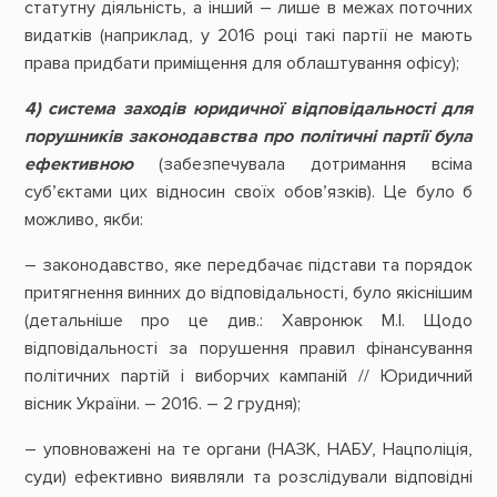
статутну діяльність, а інший – лише в межах поточних
видатків (наприклад, у 2016 році такі партії не мають
права придбати приміщення для облаштування офісу);
4) система заходів юридичної відповідальності для
порушників законодавства про політичні партії була
ефективною
(забезпечувала дотримання всіма
суб’єктами цих відносин своїх обов’язків). Це було б
можливо, якби:
– законодавство, яке передбачає підстави та порядок
притягнення винних до відповідальності, було якіснішим
(детальніше про це див.: Хавронюк М.І. Щодо
відповідальності за порушення правил фінансування
політичних партій і виборчих кампаній // Юридичний
вісник України. – 2016. – 2 грудня);
– уповноважені на те органи (НАЗК, НАБУ, Нацполіція,
суди) ефективно виявляли та розслідували відповідні