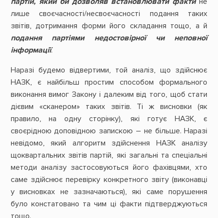
партій, який би дозволяв встановлювати
факти
не
лише своєчасності/несвоєчасності подання таких
звітів, дотримання форми його складання тощо, а й
подання партіями недостовірної чи неповної
інформації
.
Наразі будемо відвертими, той аналіз, що здійснює
НАЗК, є найбільш простим способом формального
виконання вимог Закону і далеким від того, щоб стати
дієвим «сканером» таких звітів. Ті ж висновки (як
правило, на одну сторінку), які готує НАЗК, є
своєрідною доповідною запискою – не більше. Наразі
невідомо, який алгоритм здійснення НАЗК аналізу
щоквартальних звітів партій, які загальні та спеціальні
методи аналізу застосовуються його фахівцями, хто
саме здійснює перевірку конкретного звіту (виконавці
у висновках не зазначаються), які саме порушення
було констатовано та чим ці факти підтверджуються
тощо.