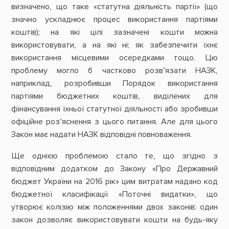
визначено, що таке «статутна діяльність партії» (що
значно ускладнює процес використання партіями
коштів); на які цілі зазначені кошти можна
використовувати, а на які ні; як забезпечити їхнє
використання місцевими осередками тощо. Цю
проблему могло б частково розв’язати НАЗК,
наприклад, розробивши Порядок використання
партіями бюджетних коштів, виділених для
фінансування їхньої статутної діяльності або зробивши
офіційне роз’яснення з цього питання. Але для цього
Закон має надати НАЗК відповідні повноваження.
Ще однією проблемою стало те, що згідно з
відповідним додатком до Закону «Про Державний
бюджет України на 2016 рік» цим витратам надано код
бюджетної класифікації «Поточні видатки», що
утворює колізію між положеннями двох законів: один
закон дозволяє використовувати кошти на будь-яку