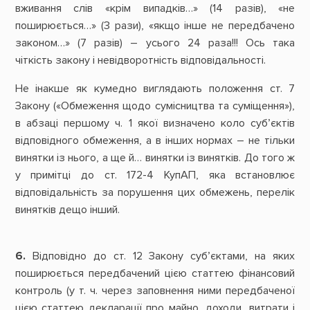
вживання слів «крім випадків…» (14 разів), «не
поширюється…» (3 рази), «якщо інше не передбачено
законом…» (7 разів) – усього 24 раза!!! Ось така
чіткість закону і невідворотність відповідальності.
Не інакше як кумедно виглядають положення ст. 7
Закону («Обмеження щодо сумісництва та суміщення»),
в абзаці першому ч. 1 якої визначено коло суб’єктів
відповідного обмеження, а в інших нормах – не тільки
винятки із нього, а ще й… винятки із винятків. До того ж
у примітці до ст. 172-4 КупАП, яка встановлює
відповідальність за порушення цих обмежень, перелік
винятків дещо інший.
6.
Відповідно до ст. 12 Закону суб’єктами, на яких
поширюється передбачений цією статтею фінансовий
контроль (у т. ч. через заповнення ними передбаченої
цією статтею декларації про майно, доходи, витрати і