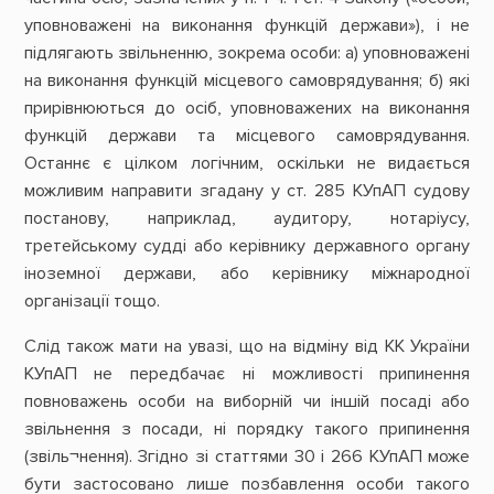
уповноважені на виконання функцій держави»), і не
підлягають звільненню, зокрема особи: а) уповноважені
на виконання функцій місцевого самоврядування; б) які
прирівнюються до осіб, уповноважених на виконання
функцій держави та місцевого самоврядування.
Останнє є цілком логічним, оскільки не видається
можливим направити згадану у ст. 285 КУпАП судову
постанову, наприклад, аудитору, нотаріусу,
третейському судді або керівнику державного органу
іноземної держави, або керівнику міжнародної
організації тощо.
Слід також мати на увазі, що на відміну від КК України
КУпАП не передбачає ні можливості припинення
повноважень особи на виборній чи іншій посаді або
звільнення з посади, ні порядку такого припинення
(звіль¬нення). Згідно зі статтями 30 і 266 КУпАП може
бути застосовано лише позбавлення особи такого