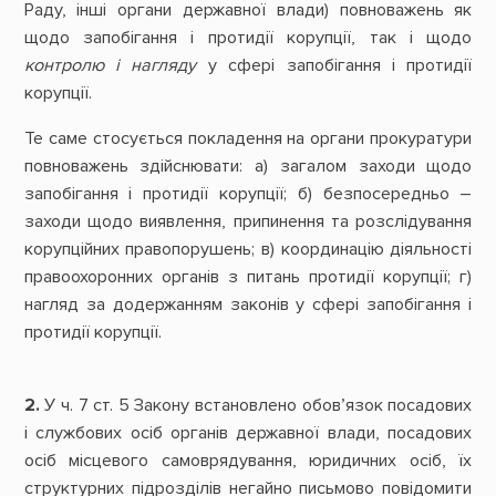
Раду, інші органи державної влади) повноважень як
щодо запобігання і протидії корупції, так і щодо
контролю і нагляду
у сфері запобігання і протидії
корупції.
Те саме стосується покладення на органи прокуратури
повноважень здійснювати: а) загалом заходи щодо
запобігання і протидії корупції; б) безпосередньо –
заходи щодо виявлення, припинення та розслідування
корупційних правопорушень; в) координацію діяльності
правоохоронних органів з питань протидії корупції; г)
нагляд за додержанням законів у сфері запобігання і
протидії корупції.
2.
У ч. 7 ст. 5 Закону встановлено обов’язок посадових
і службових осіб органів державної влади, посадових
осіб місцевого самоврядування, юридичних осіб, їх
структурних підрозділів негайно письмово повідомити