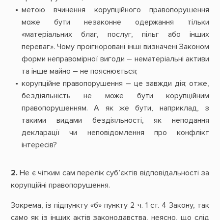
метою вчинення корупційного правопорушення
може бути незаконне одержання тільки
«матеріальних благ, послуг, пільг або інших
переваг». Чому проігноровані інші визначені Законом
форми неправомірної вигоди – нематеріальні активи
та інше майно – не пояснюється;
корупційне правопорушення – це завжди дія; отже,
бездіяльність не може бути корупційним
правопорушенням. А як же бути, наприклад, з
такими видами бездіяльності, як неподання
декларації чи неповідомлення про конфлікт
інтересів?
2.
Не є чітким сам перелік суб’єктів відповідальності за
корупційні правопорушення.
Зокрема, із підпункту «б» пункту 2 ч. 1 ст. 4 Закону, так
само як із інших актів законодавства, неясно, що слід