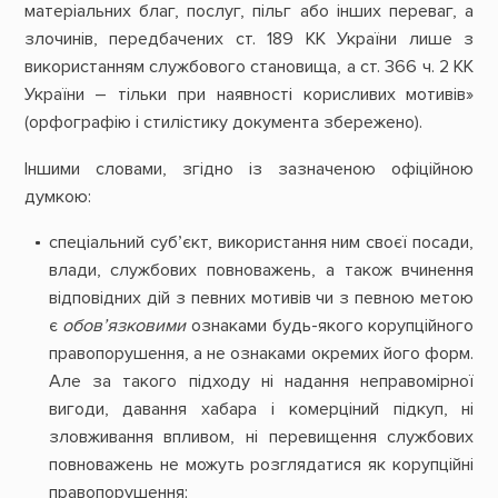
матеріальних благ, послуг, пільг або інших переваг, а
злочинів, передбачених ст. 189 КК України лише з
використанням службового становища, а ст. 366 ч. 2 КК
України – тільки при наявності корисливих мотивів»
(орфографію і стилістику документа збережено).
Іншими словами, згідно із зазначеною офіційною
думкою:
спеціальний суб’єкт, використання ним своєї посади,
влади, службових повноважень, а також вчинення
відповідних дій з певних мотивів чи з певною метою
є
обов’язковими
ознаками будь-якого корупційного
правопорушення, а не ознаками окремих його форм.
Але за такого підходу ні надання неправомірної
вигоди, давання хабара і комерціний підкуп, ні
зловживання впливом, ні перевищення службових
повноважень не можуть розглядатися як корупційні
правопорушення;