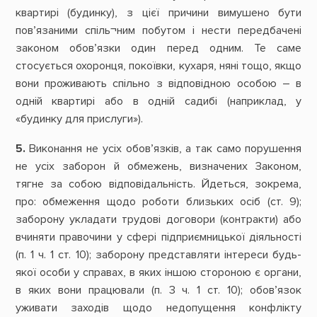
квартирі (будинку), з цієї причини вимушено бути
пов’язаними спіль¬ним побутом і нести передбачені
законом обов’язки один перед одним. Те саме
стосується охоронця, покоївки, кухаря, няні тощо, якщо
вони проживають спільно з відповідною особою – в
одній квартирі або в одній садибі (наприклад, у
«будинку для прислуги»).
5.
Виконання не усіх обов’язків, а так само порушення
не усіх заборон й обмежень, визначених Законом,
тягне за собою відповідальність. Йдеться, зокрема,
про: обмеження щодо роботи близьких осіб (ст. 9);
заборону укладати трудові договори (контракти) або
вчиняти правочини у сфері підприємницької діяльності
(п. 1 ч. 1 ст. 10); заборону представляти інтереси будь-
якої особи у справах, в яких іншою стороною є органи,
в яких вони працювали (п. 3 ч. 1 ст. 10); обов’язок
уживати заходів щодо недопущення конфлікту