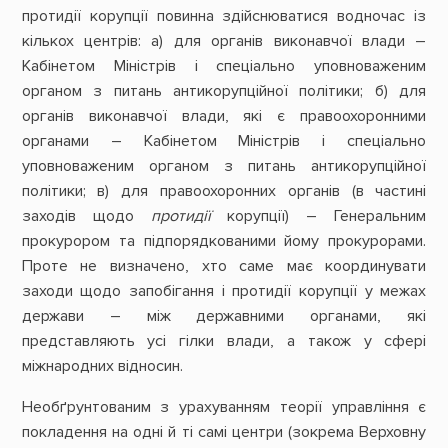
протидії корупції повинна здійснюватися водночас із
кількох центрів: а) для органів виконавчої влади –
Кабінетом Міністрів і спеціально уповноваженим
органом з питань антикорупційної політики; б) для
органів виконавчої влади, які є правоохоронними
органами – Кабінетом Міністрів і спеціально
уповноваженим органом з питань антикорупційної
політики; в) для правоохоронних органів (в частині
заходів щодо
протидії
корупції) – Генеральним
прокурором та підпорядкованими йому прокурорами.
Проте не визначено, хто саме має координувати
заходи щодо запобігання і протидії корупції у межах
держави – між державними органами, які
представляють усі гілки влади, а також у сфері
міжнародних відносин.
Необґрунтованим з урахуванням теорії управління є
покладення на одні й ті самі центри (зокрема Верховну