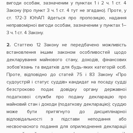
вигоди особам, зазначеним у пунктах 1 і 2 ч. 1 ст. 4
Закону (про пункт 3 ч. 1 ст. 4 тут не згадано). Проте, у
ст. 172-3 КУпАП йдеться про пропозицію, надання
неправомірної вигоди особам, зазначеним у пунктах 1–
3 ч. 1 ст. 4 Закону.
2.
Статтею 12 Закону не передбачено можливість
встановлення іншим законом особливостей щодо
декларування майнового стану, доходів, фінансових
зобов’язань та видатків для будь-яких категорій осіб.
Проте, відповідно до статей 75 і 83 Закону «Про
судоустрій і статус суддів» кандидат на посаду судді
безстроково подає довідку органу державної
податкової служби про подану декларацію про
майновий стан і доходи (податкову декларацію); суддю
може бути притягнуто до дисциплінарної
відповідальності з підстави неподання або
несвоєчасного подання для оприлюднення декларації