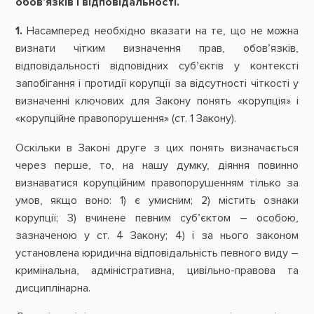
обов’язків і відповідальності.
1.
Насамперед необхідно вказати на те, що не можна
визнати чітким визначення прав, обов’язків,
відповідальності відповідних суб’єктів у контексті
запобігання і протидії корупції за відсутності чіткості у
визначенні ключових для Закону понять «корупція» і
«корупційне правопорушення» (ст. 1 Закону).
Оскільки в Законі друге з цих понять визначається
через перше, то, на нашу думку, діяння повинно
визнаватися корупційним правопорушенням тілько за
умов, якщо воно: 1) є умисним; 2) містить ознаки
корупції; 3) вчинене певним суб’єктом – особою,
зазначеною у ст. 4 Закону; 4) і за нього законом
установлена юридична відповідальність певного виду –
кримінальна, адміністративна, цивільно-правова та
дисциплінарна.