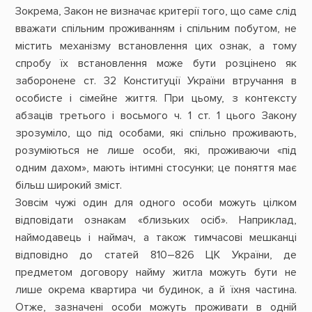
Зокрема, Закон не визначає критерії того, що саме слід
вважати спільним проживанням і спільним побутом, не
містить механізму встановлення цих ознак, а тому
спробу їх встановлення може бути розцінено як
заборонене ст. 32 Конституції України втручання в
особисте і сімейне життя. При цьому, з контексту
абзаців третього і восьмого ч. 1 ст. 1 цього Закону
зрозуміло, що під особами, які спільно проживають,
розуміються не лише особи, які, проживаючи «під
одним дахом», мають інтимні стосунки; це поняття має
більш широкий зміст.
Зовсім чужі один для одного особи можуть цілком
відповідати ознакам «близьких осіб». Наприклад,
наймодавець і наймач, а також тимчасові мешканці
відповідно до статей 810–826 ЦК України, де
предметом договору найму житла можуть бути не
лише окрема квартира чи будинок, а й їхня частина.
Отже, зазначені особи можуть проживати в одній