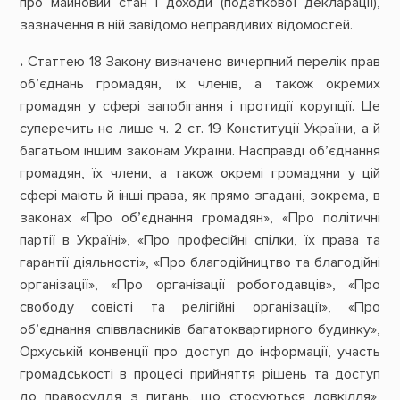
про майновий стан і доходи (податкової декларації),
зазначення в ній завідомо неправдивих відомостей.
.
Статтею 18 Закону визначено вичерпний перелік прав
об’єднань громадян, їх членів, а також окремих
громадян у сфері запобігання і протидії корупції. Це
суперечить не лише ч. 2 ст. 19 Конституції України, а й
багатьом іншим законам України. Насправді об’єднання
громадян, їх члени, а також окремі громадяни у цій
сфері мають й інші права, як прямо згадані, зокрема, в
законах «Про об’єднання громадян», «Про політичні
партії в Україні», «Про професійні спілки, їх права та
гарантії діяльності», «Про благодійництво та благодійні
організації», «Про організації роботодавців», «Про
свободу совісті та релігійні організації», «Про
об’єднання співвласників багатоквартирного будинку»,
Орхуській конвенції про доступ до інформації, участь
громадськості в процесі прийняття рішень та доступ
до правосуддя з питань, що стосуються довкілля»,