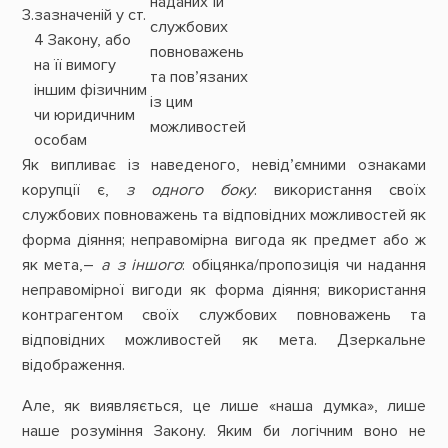
наданих їй
3.
зазначеній у ст.
службових
4 Закону, або
повноважень
на її вимогу
та пов’язаних
іншим фізичним
із цим
чи юридичним
можливостей
особам
Як випливає із наведеного, невід’ємними ознаками
корупції є,
з одного боку
: використання своїх
службових повноважень та відповідних можливостей як
форма діяння; неправомірна вигода як предмет або ж
як мета,–
а з іншого
: обіцянка/пропозиція чи надання
неправомірної вигоди як форма діяння; використання
контрагентом своїх службових повноважень та
відповідних можливостей як мета. Дзеркальне
відображення.
Але, як виявляється, це лише «наша думка», лише
наше розуміння Закону. Яким би логічним воно не