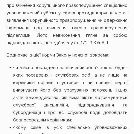
про вчинення корупційного правопорушення спеціально
уповноважений суб’єкт у сфері протидії корупції у разі
виявлення корупційного правопорушення чи одержання
інформації про вчинення такого правопорушення
підлеглими. Його невиконання тягне за собою
відповідальність, передбачену ст. 172-9 КУпАП.
Водночас із цієї норми Закону неясно, зокрема:
чи дійсно покладено зазначений обов’язок на будь-
яких посадових і службових осіб, а не лише на
керівників органів і установ, і чи повинні перші
виконувати його без урахування положень інших
актів законодавства, які вимагають дотримуватись
службової дисципліни, підпорядкування та
субординації і про всі службові події доповідати
безпосереднім керівникам;
якому саме із усіх спеціально уповноважених