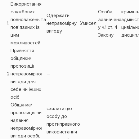
Використання
службових
Особа,
криміна
Одержати
повноважень та
зазначена
адмініс
1.
неправомірну
Умисел
пов’язаних із
у ч.1 ст. 4
цивільн
вигоду
цим
Закону
дисципл
можливостей
Прийняття
обіцянки/
пропозиції
2.
неправомірної
–
вигоди для
себе чи інших
осіб
Обіцянка/
схилити цю
пропозиція чи
особу до
надання
протиправного
неправомірної
використання
вигоди особі,