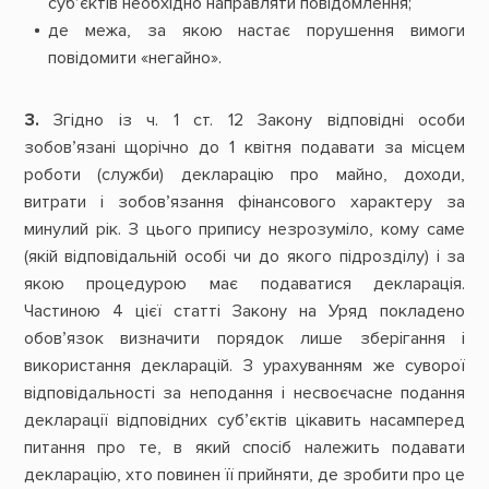
суб’єктів необхідно направляти повідомлення;
де межа, за якою настає порушення вимоги
повідомити «негайно».
3.
Згідно із ч. 1 ст. 12 Закону відповідні особи
зобов’язані щорічно до 1 квітня подавати за місцем
роботи (служби) декларацію про майно, доходи,
витрати і зобов’язання фінансового характеру за
минулий рік. З цього припису незрозуміло, кому саме
(якій відповідальній особі чи до якого підрозділу) і за
якою процедурою має подаватися декларація.
Частиною 4 цієї статті Закону на Уряд покладено
обов’язок визначити порядок лише зберігання і
використання декларацій. З урахуванням же суворої
відповідальності за неподання і несвоєчасне подання
декларації відповідних суб’єктів цікавить насамперед
питання про те, в який спосіб належить подавати
декларацію, хто повинен її прийняти, де зробити про це