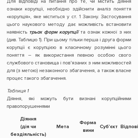
Для відповіді на питання про те, чи містить діяння
ознаки корупції, необхідно здійснити аналіз поняття
«корупція», яке міститься у ст. 1 Закону. Застосування
цього наукового методу дає можливість встановити
наявність
трьох форм корупції
та ознак кожної з них
(див. Таблицю 1). При цьому тільки перша і друга форми
корупції є корупцією в класичному розумінні цього
поняття – як використання певною особою свого
службового становища і пов’язаних з ним можливостей
для (з метою) незаконного збагачення, а також власне
процес такого збагачення.
Таблиця 1
Діяння, які можуть бути визнані корупційними
правопорушеннями
Діяння
Форма
(дія чи
Мета
Суб’єкт
Відпов
вини
бездіяльність)