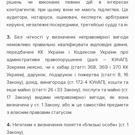
рішень чи виконанні певних дій в інтересах
контрагентів, при цьому вони не мають підлеглих. Це
аудитори, нотаріуси, оцінювачі, експерти, арбітражні
керуючі, незалежні посередники, третейські судді та ін.
3.
Без чіткості у визначенні неправомірної вигоди
неможливо правильно кваліфікувати відповідні діяння,
передбачені КК України і Кодексом України про
адміністративні правопорушення (далі – КУпАП).
Зокрема неясно, чи є хабар (статті 368, 369 і 370 КК
України), дарунок, подарунок і пожертва (статті 8, 16
Закону), дохід, винагорода (ст. 172-4 КУпАП), кошти та
інше майно (статті 26 і 33 Закону), послуги та майно (ст.
17 Закону) видами неправомірної вигоди, як вона
визначена у ст. 1 Закону, або ж це самостійні предмети
з власним правовим статусом.
4.
Нечітким є визначення поняття «близькі особи» (ст. 1
Закону).