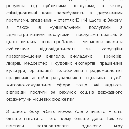
розуміти під публічними послугами, в якому
співвідношенні вони перебувають з державними
послугами, згаданими у статтях 13 і 14 цього ж Закону,
а також із муніціпальними послугами, з
адміністративними послугами і послугами взагалі. З
цього випливає інша проблема – чи можна вважати
суб’єктами відповідальності за корупційні
правопорушення вчителів, викладачів і тренерів,
лікарів, медсестер і судових експертів, працівників
культури, організацій телебачення і радіомовлення,
працівників аварійно-рятувальних і соціальних служб,
житлово-комунальної сфери тощо, які надають
відповідні послуги за рахунок коштів державного
бюджету чи місцевих бюджетів?
З одного боку, нібито можна. Але з іншого – слід
більше питати з того, кому більше дано. Тож які
підстави встановлювати однакову міру