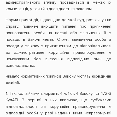
адміністративного впливу провадиться в межах їх
компетенції, у точній відповідності із законом.
Норми прямої дії, відповідно до якої суд, розглянувши
справу, повинен вирішити питання про припинення
повноважень особи на посаді або звільнення її з
посади, в Законі немає. Отже, звільнення особи з
посади у зв’язку з притягненням до відповідальності
за адміністративне корупційне правопорушення є
неможливим без внесення відповідних змін до
законодавства.
Чимало нормативних приписів Закону містять
юридичні
колізії.
1.
Так, колізійними є норми п. 4 ч. 1 ст. 4 Закону і ст. 172-3
КупАП. З першої з них випливає, що суб’єктами
відповідальності за корупційні правопорушення є
відповідні особи у разі надання ними неправомірної