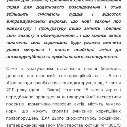
умови для захисту, припинить практику повернення
справ для додаткового розслідування і отже
збільшить сміливість суддів і відсоток
виправдувальних вироків, що нові закони про
адвокатуру і прокуратуру дещо змінять «баланс
сил» захисту й обвинувачення… і що колись якась
політична сила спроможна буде уважно вивчити
уроки минулого і внести необхідні зміни до
антикорупційного та кримінального законодавства.
Саме з урахуванням останнього наразі беремось
довести, що основний антикорупційний акт – Закон
«Про засади запобігання і протидії корупції» від 7 квітня
2011 року (далі – Закон), статтею 15 якого якраз і
передбачено проведення антикорупційної експертизи
проектів нормативно-правових актів, містить чимало
норм, що можуть сприяти вчиненню корупційних
правопорушень. Для цього скористаємось офіційною,
затвердженою наказом Міністерства юстиції № 1380/5