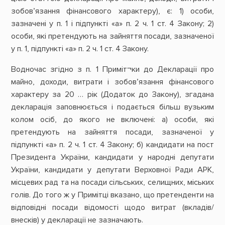
зобов’язання фінансового характеру), є: 1) особи,
зазначені у п. 1 і підпункті «а» п. 2 ч. 1 ст. 4 Закону; 2)
особи, які претендують на зайняття посади, зазначеної
у п. 1, підпункті «а» п. 2 ч. 1 ст. 4 Закону.
Водночас згідно з п. 1 Приміт¬ки до Декларації про
майно, доходи, витрати і зобов’язання фінансового
характеру за 20 … рік (Додаток до Закону), згадана
декларація заповнюється і подається більш вузьким
колом осіб, до якого не включені: а) особи, які
претендують на зайняття посади, зазначеної у
підпункті «а» п. 2 ч. 1 ст. 4 Закону; б) кандидати на пост
Президента України, кандидати у народні депутати
України, кандидати у депутати Верховної Ради АРК,
місцевих рад та на посади сільських, селищних, міських
голів. До того ж у Примітці вказано, що претенденти на
відповідні посади відомості щодо витрат (вкладів/
внесків) у декларації не зазначають.