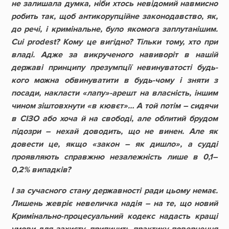
не залишала думка, ніби хтось невідомий навмисно
робить так, щоб антикорупційне законодавство, як,
до речі, і кримінальне, було якомога заплутанішим.
Cui prodest? Кому це вигідно? Тільки тому, хто при
владі. Адже за викрученого навиворіт в нашій
державі принципу презумпції невинуватості будь-
кого можна обвинуватити в будь-чому і зняти з
посади, накласти «лапу»-арешт на власність, іншим
чином зіштовхнути «в кювєт»… А той потім – сидячи
в СІЗО або хоча й на свободі, але облитий брудом
підозри – нехай доводить, що не винен. Але як
довести це, якщо «закон – як дишло», а судді
проявляють справжню незалежність лише в 0,1–
0,2% випадків?
І за сучасного стану державності ради цьому немає.
Лишень жевріє невеличка надія – на те, що новий
Кримінально-процесуальний кодекс надасть кращі