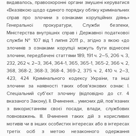
видавалось, правоохоронні органи змушені керуватися
«Вказівкою щодо єдиного порядку обліку кримінальних
справ про злочини з ознаками корупційних діянь»
Генеральної прокуратури, Служби безпеки,
Міністерства внутрішніх справ і Державної податкової
служби № 107 від 1 липня 2011 р., згідно з якою «до
злочинів з ознаками корупції можуть бути віднесені
злочини, передбачені статтями 189, 191 ч. 2–5, 206 ч. 3,
232, 262 ч. 2–3, 364, 364-1, 365, 365-1, 365-2, 366 ч. 2,
368, 368-2, 368-3, 368-4, 369-2, 375 ч. 2, 410 ч. 2–3,
423, 424 Кримінального кодексу України, та інші
злочини за наявності таких обов’язкових ознак: І.
Спеціальний суб’єкт злочину (відповідно до ст. 4
вказаного Закону). ІІ. Вчинення… умисних дій, пов’язаних
з використанням своєї посади, влади, службових
повноважень. ІІІ. Вчинення таких дій з корисливих
мотивів чи в інших особистих інтересах або в інтересах
третіх осіб з метою незаконного одержання