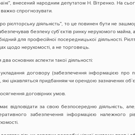
раїні”, внесений народним депутатом Н. Вітренко. На сь
 важко спрогнозувати.
 рієлторську діяльність”, то це повинен бути не зашморг 
забезпечував безпеку суб`єктів ринку нерухомого майна, 
хідний для професійної посередницької діяльності. Ріє
ах щодо нерухомості, а не торговець.
 два основних аспекти такої діяльності:
 укладання договору (забезпечення інформацією про пе
б, які цікавляться придбанням чи орендою зазначених об`єк
досягнення договірних умов.
має відповідати за свою безпосередню діяльність, але
перативного забезпечення інформацією належного 
хомості.