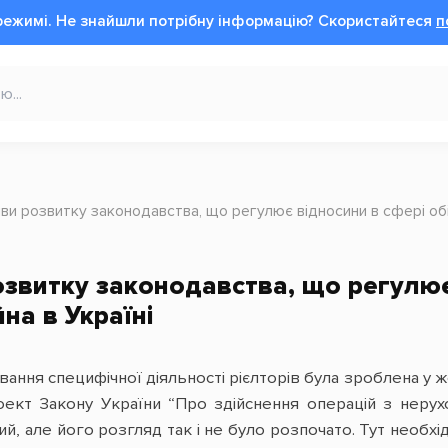
режимі.
Не знайшли потрібну інформацію?
Cкористайтеся
п
ви розвитку законодавства, що регулює відносини в сфері обі
звитку законодавства, що регулює 
на в Україні
ння специфічної діяльності рієлторів була зроблена у жо
оект Закону України “Про здійснення операцій з нерух
й, але його розгляд так і не було розпочато. Тут необх