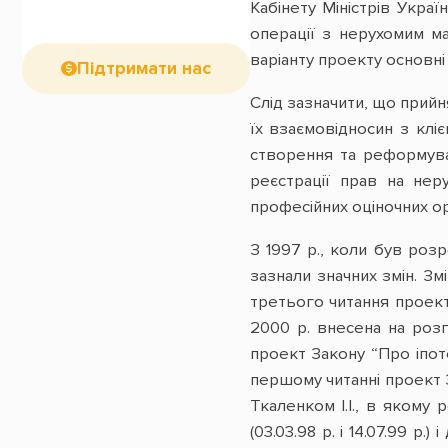
Кабінету Міністрів Украї
операції з нерухомим ма
варіанту проекту основні
Підтримати нас
Слід зазначити, що прийн
їх взаємовідносин з клі
створення та реформува
реєстрації прав на нер
професійних оціночних ор
З 1997 р., коли був розр
зазнали значних змін. Зм
третього читання проект
2000 р. внесена на роз
проект Закону “Про іпоте
першому читанні проект 
Ткаленком І.І., в якому 
(03.03.98 р. і 14.07.99 