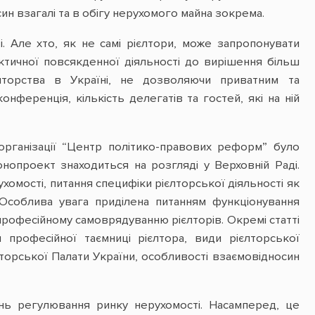
н взагалі та в обігу нерухомого майна зокрема.
і. Але хто, як не самі рієлтори, може запропонувати
ктичної повсякденної діяльності до вирішення більш
єлторства в Україні, не дозволяючи приватним та
нференція, кількість делегатів та гостей, які на ній
ї організації “Центр політико-правових реформ” було
нопроект знаходиться на розгляді у Верховній Раді.
хомості, питання специфіки рієлторської діяльності як
і. Особлива увага приділена питанням функціонування
 професійному самоврядуванню рієлторів. Окремі статті
я професійної таємниці рієлтора, види рієлторської
торської Палати України, особливості взаємовідносин
нь регулювання ринку нерухомості. Насамперед, це