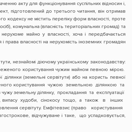
аченню акту для функціонування суспільних відносин і,
ект, підготовлений до третього читання, він отримав
ного кодексу не містить переліку форм власності, проте
сіб), комунальна (власність територіальних громад) та
нерухоме майно у власності, хоча і передбачається
 і права власності на нерухомість іноземних громадян
тути, незнайомі діючому українському законодавству:
бмеженого користування чужим майном певною мірою.
ілянки (земельні сервітути) або на користь певної
женого користування чужою земельною ділянкою та
 чужу земельну ділянку, прокладання та експлуатації
ації, випасу худоби, сінокосу тощо, а також в інших
лення сервітуту. Емфітевзис (право користування
трокове, відчужуване і таке, що успадковується,
.