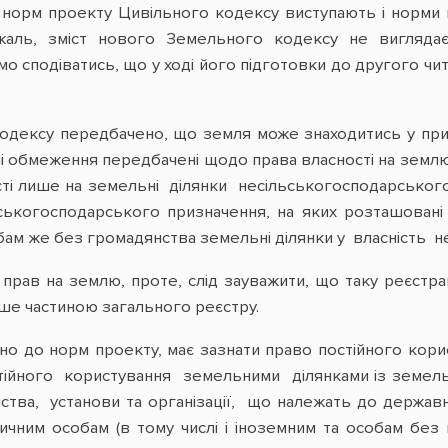
норм проекту Цивільного кодексу виступають і норми
ажаль, зміст нового Земельного кодексу не вигляда
о сподіватись, що у ході його підготовки до другого чита
ексу передбачено, що земля може знаходитись у приват
вні обмеження передбачені щодо права власності на земл
ті лише на земельні ділянки несільськогосподарського
ьськогосподарського призначення, на яких розташовані
обам же без громадянства земельні ділянки у власність 
прав на землю, проте, слід зауважити, що таку реєстрац
ише частиною загального реєстру.
дно до норм проекту, має зазнати право постійного кори
тійного користування земельними ділянками із земель
тва, установи та організації, що належать до державно
дичним особам (в тому числі і іноземним та особам бе