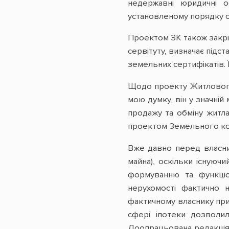
недержавні юридичні ос
установленому порядку с
Проектом ЗК також закрі
сервітуту, визначає підс
земельних сертифікатів. 
Щодо проекту Житлового 
мою думку, він у значній
продажу та обміну житла
проектом Земельного ко
Вже давно перед власни
майна), оскільки існуюч
формуванню та функціон
нерухомості фактично 
фактичному власнику при
сфері іпотеки дозволи
Доопрацьована редакція 