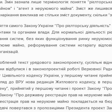
ни. Змін зазнала лише термінологія: поняття “рієлторська
йном” і “агент з нерухомого майна”. Зміст же лишився
 нарікання викликав не стільки зміст документу, скільки 
яття самого Закону України “Про рієлторську діяльність”
єнтами та органами влади. Для нормальної діяльності рі
ння систем, без яких функціонування ринку нерухомо
ухоме майно, реформування системи нотаріату відпов
ганізацій.
облений текст урядового законопроекту, суспільні відно
іни відбулися і в законопроектній роботі Верховної Рад
 Цивільного кодексу України, у першому читанні прийн
гляд до ВРУ нова редакція Житлового кодексу, в першо
ку”, прийнятий у першому читанні і проект Закону “Про 
Закону “Про державну реєстрацію прав на нерухоме май
реєстрація прав на нерухоме майно покладається на бюро
р.) і двічі повертався з пропозиціями Президента проект 