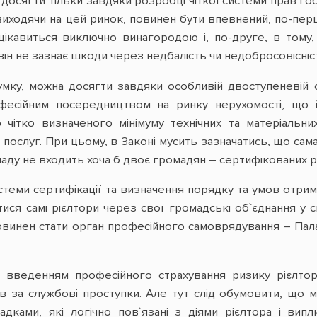
осягти тільки завдяки розробці чіткої системи прав і об
, виходячи на цей ринок, повинен бути впевнений, по-перш
цікавиться виключно винагородою і, по-друге, в тому,
він не зазнає шкоди через недбалість чи недобросовісніс
ку, можна досягти завдяки особливій двоступеневій сис
фесійним посередництвом на ринку нерухомості, що 
 чітко визначеного мінімуму технічних та матеріальни
послуг. При цьому, в Законі мусить зазначатись, що сам
кладу не входить хоча б двоє громадян – сертифікованих рі
теми сертифікації та визначення порядку та умов отрима
тися самі рієлтори через свої громадські об`єднання у 
овинен стати орган професійного самоврядування – Палат
 введенням професійного страхування ризику рієлтор
ів за службові проступки. Але тут слід обумовити, що м
дками, які логічно пов`язані з діями рієлтора і вип