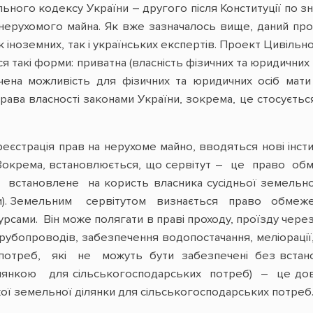
ьного кодексу України – другого після Конституції по зн
у нерухомого майна. Як вже зазначалось вище, даний про
як іноземних, так і українських експертів. Проект Цивіль
такі форми: приватна (власність фізичних та юридичних о
ена можливість для фізичних та юридичних осіб мати 
ава власності законами України, зокрема, це стосується
єстрація прав на нерухоме майно, вводяться нові інсти
. Зокрема, встановлюється, що сервітут – це право о
становлене на користь власника сусідньої земельної д
тути). Земельним сервітутом визнається право обме
сами. Він може полягати в праві проходу, проїзду через
і трубопроводів, забезпечення водопостачання, меліор
потреб, які не можуть бути забезпечені без встанов
кою для сільськогосподарських потреб) – це довгос
ї земельної ділянки для сільськогосподарських потреб