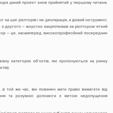
огодні даний проект знов прийнятий у першому читанні,
на шиї рієлторів і не декларація, а дієвий інструмент,
а з другого – жорстко закріплював за рієлтором чіткий
лтор – це, насамперед, високопрофесійний посередник
вну категорію об`єктів, які пропонуються на ринку
тів);
, в той же час, він повинен мати право вимагати від
рівня та розумної допомоги з метою недопущення