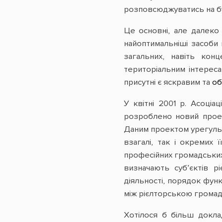
розповсюджуватись на буд
Це основні, але далеко 
найоптимальніші засоби
загальних, навіть кон
територіальним інтереса
присутні є яскравим та
об
У квітні 2001 р. Асоціа
розроблено новий проект
Даним проектом урегульов
взагалі, так і окремих 
професійних громадських 
визначають суб’єктів рі
діяльності, порядок фун
між рієлторською громад
Хотілося б більш докла