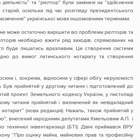
 діяльність” та “рієлтор” були замінені на “здійснення
 старий, оскільки під час розгляду президентського
“засмічення” української мови іншомовними термінами.
 не може остаточно вирішити всі проблеми рієлторів та
єлторів необхідно вжити ряд заходів, спрямованих на
сті буде лишатись вразливим. Це створення системи
ідно до вимог латинського нотаріату та створення
сини і, зокрема, відносини у сфері обігу нерухомості
и. Був прийнятий у другому читанні і підготовлений до
ятий проект Земельного кодексу України, у листопаді
му читанні прийнятий і визначений як невідкладний
нотаріат” (нова редакція). Нажаль, також прийнятий у
но”, внесений народними депутатами Хмельовим А.П. і
 технічної інвентаризації (БТІ). Двічі приймався ВРУ
Закону “Про оцінку майна, майнових прав та професійну