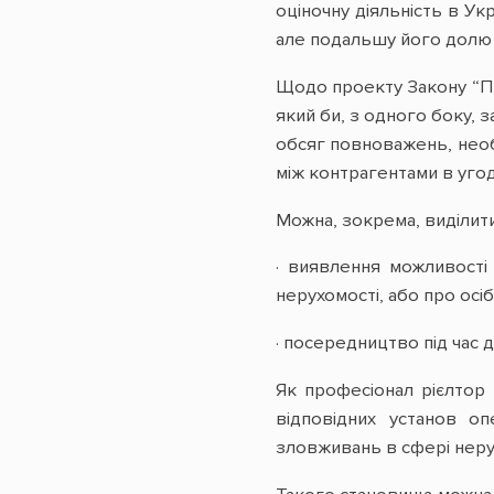
оціночну діяльність в Ук
але подальшу його долю
Щодо проекту Закону “Про
який би, з одного боку, 
обсяг повноважень, необ
між контрагентами в угод
Можна, зокрема, виділити
· виявлення можливості
нерухомості, або про осі
· посередництво під час 
Як професіонал рієлтор 
відповідних установ о
зловживань в сфері неру