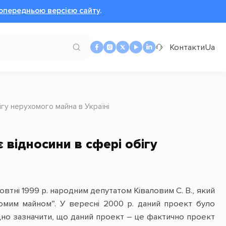
опередньою версією сайту
.
Контакти
Ua
гу нерухомого майна в Україні
відносини в сфері обігу
втні 1999 р. народним депутатом Ківаловим С. В., який
омим майном”. У вересні 2000 р. даний проект було
ідно зазначити, що даний проект – це фактично проект