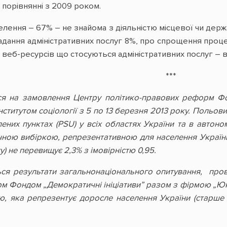
 порівнянні з 2009 роком.
лення – 67% – не знайома з діяльністю місцевої чи держ
адання адміністративних послуг 8%, про спрощення проце
 веб-ресурсів що стосуються адміністративних послуг – 
***
я на замовлення Центру політико-правових реформ Фонд
ститутом соціології з 5 по 13 березня 2013 року. Польови
ених пунктах (PSU) у всіх областях України та в автоно
чною вибіркою, репрезентативною для населення України 
) не перевищує 2,3% з імовірністю 0,95.
ься результати загальнонаціонального опитування, про
м Фондом „Демократичні ініціативи” разом з фірмою „Юкр
ю, яка репрезентує доросле населення України (старше 