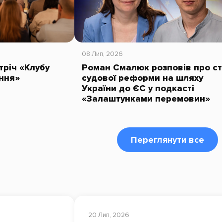
08 Лип, 2026
тріч «Клубу
Роман Смалюк розповів про с
ння»
судової реформи на шляху
України до ЄС у подкасті
«Залаштунками перемовин»
Переглянути все
20 Лип, 2026