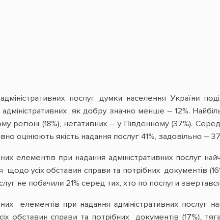
 адміністративних послуг думки населення України под
 адміністративних як добру значно менше – 12%. Найбіль
ому регіоні (18%), негативних – у Південному (37%). Сере
ивно оцінюють якість надання послуг 41%, задовільно – 37
их елементів при надання адміністративних послуг най
ння щодо усіх обставин справи та потрібних документів (
слуг не побачили 21% серед тих, хто по послуги звертався
их елементів при надання адміністративних послуг най
іх обставин справи та потрібних документів (17%), тя