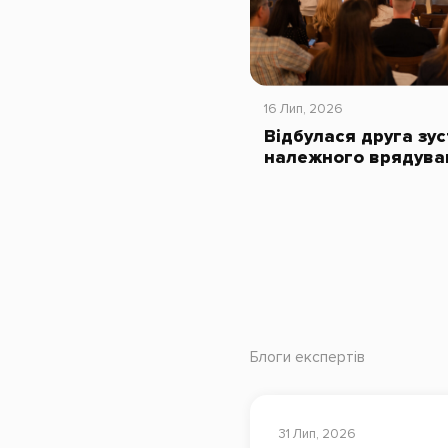
16 Лип, 2026
Відбулася друга зус
належного врядува
Блоги експертів
31 Лип, 2026