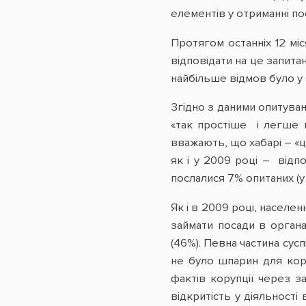
елементів у отриманні по
Протягом останніх 12 мі
відповідати на це запита
найбільше відмов було у 
Згідно з даними опитуван
«так простіше і легше 
вважають, що хабарі – «ц
як і у 2009 році – відп
послалися 7% опитаних (у
Як і в 2009 році, населе
займати посади в органа
(46%). Певна частина су
не було шпарин для кор
фактів корупції через з
відкритість у діяльності