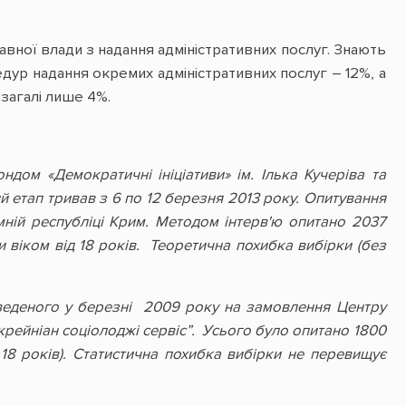
авної влади з надання адміністративних послуг. Знають
дур надання окремих адміністративних послуг – 12%, а
взагалі лише 4%.
ом «Демократичні ініціативи» ім. Ілька Кучеріва та
й етап тривав з 6 по 12 березня 2013 року. Опитування
мній республіці Крим. Методом інтерв'ю опитано 2037
віком від 18 років. Теоретична похибка вибірки (без
веденого у березні 2009 року на замовлення Центру
ейніан соціолоджі сервіс”. Усього було опитано 1800
18 років). Статистична похибка вибірки не перевищує