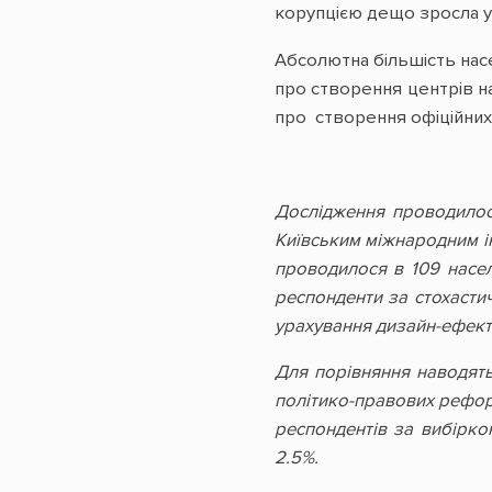
корупцією дещо зросла у
Абсолютна більшість насе
про створення центрів н
про створення офіційних
Дослідження проводилос
Київським міжнародним ін
проводилося в 109 насел
респонденти за стохасти
урахування дизайн-ефекту
Для порівняння наводят
політико-правових рефор
респондентів за вибірко
2.5%.