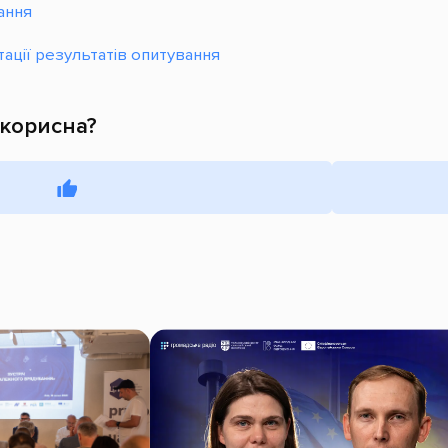
ання
ації результатів опитування
 корисна?