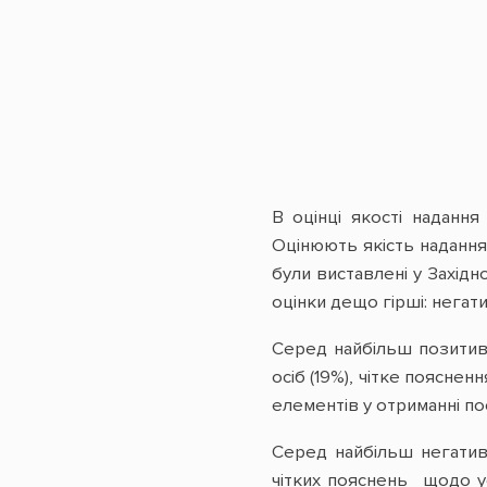
В оцінці якості надання
Оцінюють якість надання
були виставлені у Західн
оцінки дещо гірші: негат
Серед найбільш позитивн
осіб (19%), чітке поясне
елементів у отриманні по
Серед найбільш негативн
чітких пояснень щодо ус