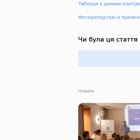
Т
аблиця з даними опитув
Фоторепортаж із презент
Чи була ця стаття
Новини