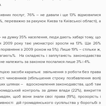
.
ативних послуг, 76% – не давали і ще 13% відмовилися
%, переважно за рахунок Києва та Київської області), а
 – на думку 35% населення, люди дають хабарі тому, що
ми 2009 року такі умонастрої зросли на 13%. Ще 26%
порівнянні з 2009 роком на 5%). Лише 19% – стільки ж,
агають%. На складність і заплутаність законодавства
о не належить за законом послалися лише 3% і 4%.
упцією засоби каральні: звільнення з роботи без права
сті чиновників (збільшення строку позбавлення волі)
інших шляхах – вдосконалення законодавства, щоб там
ромадський контроль за діями влади (22%), викриття
адян, щоб вони знали свої права (19%), прозорість i
ктивності дій громадянського суспільства у боротьбі з