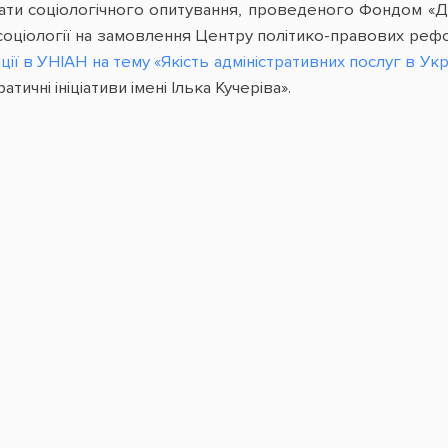
ти соціологічного опитування, проведеного Фондом «Демо
соціології на замовлення Центру політико-правових реф
ї в УНІАН на тему «Якість адміністративних послуг в Укр
чні ініціативи імені Ілька Кучеріва».