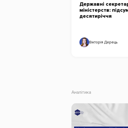
Державні секрета
міністерств: підсу
десятиріччя
Вікторія Дерець
Аналітика