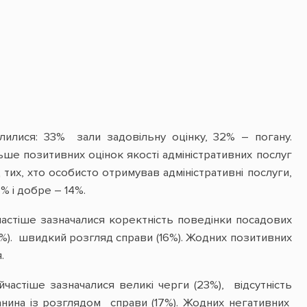
ілилися: 33% зали задовільну оцінку, 32% – погану.
ше позитивних оцінок якості адміністративних послуг
д тих, хто особисто отримував адміністративні послуги,
% і добре – 14%.
частіше зазначалися коректність поведінки посадових
16%). швидкий розгляд справи (16%). Жодних позитивних
.
частіше зазначалися великі черги (23%), відсутність
ганина із розглядом справи (17%). Жодних негативних