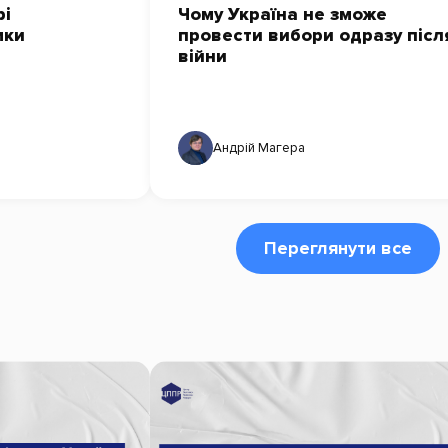
рі
Чому Україна не зможе
мки
провести вибори одразу післ
війни
Андрій Магера
Переглянути все