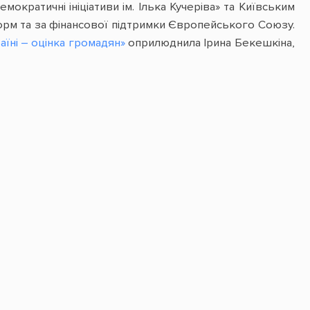
кратичні ініціативи ім. Ілька Кучеріва» та Київським
орм та за фінансової підтримки Європейського Союзу.
аїні – оцінка громадян»
оприлюднила
Ірина Бекешкіна,