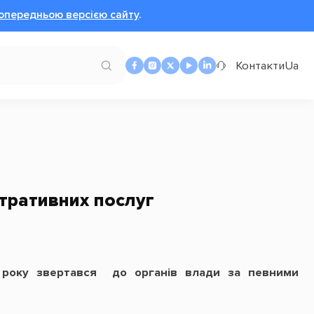
опередньою версією сайту
.
Контакти
Ua
стративних послуг
м року звертався до органів влади за певними