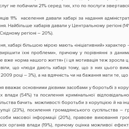
слуг не побачили 21% серед тих, хто по послуги звертався
сяців 11% населення давали хабарі за надання адміністр
ння. Найбільше хабарів давали у Центральному регіоні (14
Східному регіоні – 20%).
ня, хабарі більшою мірою мають «ініціативний» характер
вирішити їхні проблеми», причому у порівнянні з дани
е вже норма нашого життя» ( і ця мотивація теж зросла ц 
овіли, що «люди дають хабарі тому, що з них цього вим
 2009 році – 3%), а на вдячність чи на бажання мати те, щ
ння вважає основними дієвими засобами у боротьбі з кор
х влади (54%) та посилення кримінальної відповідально
спільства бачить можливості боротьби з корупцією й на 
упції (23%), посилення громадянського суспільства –
г
асоби масової інформації (20%), правове виховання гром
 всіх органів влади (19%), причому оцінка можливої ефе