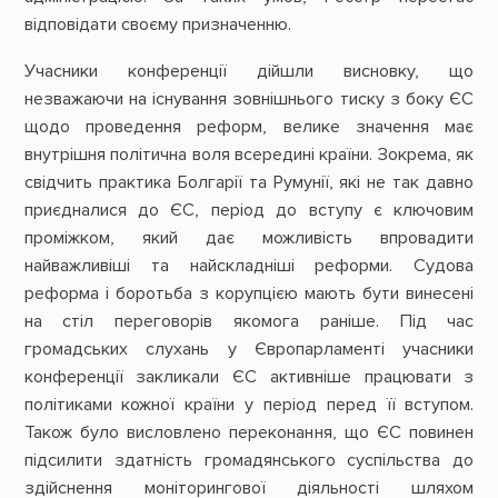
відповідати своєму призначенню.
Учасники конференції дійшли висновку, що
незважаючи на існування зовнішнього тиску з боку ЄС
щодо проведення реформ, велике значення має
внутрішня політична воля всередині країни. Зокрема, як
свідчить практика Болгарії та Румунії, які не так давно
приєдналися до ЄС, період до вступу є ключовим
проміжком, який дає можливість впровадити
найважливіші та найскладніші реформи. Судова
реформа і боротьба з корупцією мають бути винесені
на стіл переговорів якомога раніше. Під час
громадських слухань у Європарламенті учасники
конференції закликали ЄС активніше працювати з
політиками кожної країни у період перед її вступом.
Також було висловлено переконання, що ЄС повинен
підсилити здатність громадянського суспільства до
здійснення моніторингової діяльності шляхом