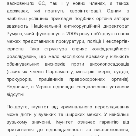
засновницях ЄС, так і у нових членах, а також
державах, які прагнуть євроінтеграції. Одним з
найбільш успішних прикладів подібних органів автори
вважають Національний антикорупційний директорат
Румунії, який функціонує з 2005 року і об’єднує в своїх
межах представників прокуратури, поліції і експертів-
юристів. Така структура сприяє конфіденційності
розслідувань, що мало наслідком вражаючу кількість
обвинувальних висновків проти високопосадовців
(таких як членів Парламенту, міністрів, мерів, суддів,
прокурорів, працівників правоохоронних органів).
Водночас, в Україні відповідні спеціалізовані установи
відсутні.
По-друге, імунітет від кримінального переслідування
може діяти у вузьких та широких межах. У найбільш
вузькому значенні, імунітет означає гарантію від
притягнення до відповідальності за висловлювання,