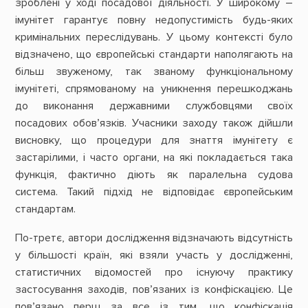
зроблені у ході посадової діяльності. У широкому –
імунітет гарантує повну недопустимість будь-яких
кримінальних переслідувань. У цьому контексті було
відзначено, що європейські стандарти наполягають на
більш звуженому, так званому функціональному
імунітеті, спрямованому на уникнення перешкоджань
до виконання державними службовцями своїх
посадових обов’язків. Учасники заходу також дійшли
висновку, що процедури для знаття імунітету є
застарілими, і часто органи, на які покладається така
функція, фактично діють як паралельна судова
система. Такий підхід не відповідає європейським
стандартам.
По-третє, автори дослідження відзначають відсутність
у більшості країн, які взяли участь у дослідженні,
статистичних відомостей про існуючу практику
застосування заходів, пов’язаних із конфіскацією. Це
пов’язано перш за все із тим, що конфіскація