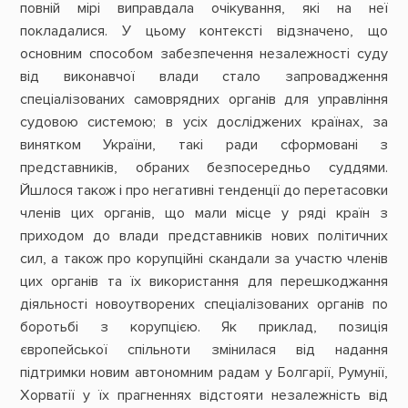
повній мірі виправдала очікування, які на неї
покладалися. У цьому контексті відзначено, що
основним способом забезпечення незалежності суду
від виконавчої влади стало запровадження
спеціалізованих самоврядних органів для управління
судовою системою; в усіх досліджених країнах, за
винятком України, такі ради сформовані з
представників, обраних безпосередньо суддями.
Йшлося також і про негативні тенденції до перетасовки
членів цих органів, що мали місце у ряді країн з
приходом до влади представників нових політичних
сил, а також про корупційні скандали за участю членів
цих органів та їх використання для перешкоджання
діяльності новоутворених спеціалізованих органів по
боротьбі з корупцією. Як приклад, позиція
європейської спільноти змінилася від надання
підтримки новим автономним радам у Болгарії, Румунії,
Хорватії у їх прагненнях відстояти незалежність від