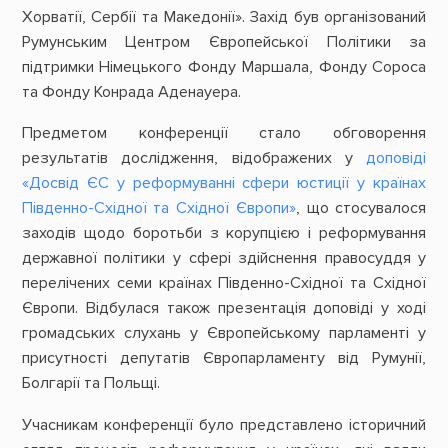
Хорватії, Сербії та Македонії». Захід був організований
Румунським Центром Європейської Політики за
підтримки Німецького Фонду Маршала, Фонду Сороса
та Фонду Конрада Аденауера.
Предметом конференції стало обговорення
результатів дослідження, відображених у
доповіді
«Досвід ЄС у реформуванні сфери юстиції у країнах
Південно-Східної та Східної Європи»
, що стосувалося
заходів щодо боротьби з корупцією і реформування
державної політики у сфері здійснення правосуддя у
перелічених семи країнах Південно-Східної та Східної
Європи. Відбулася також презентація доповіді у ході
громадських слухань у Європейському парламенті у
присутності депутатів Європарламенту від Румунії,
Болгарії та Польщі.
Учасникам конференції було представлено історичний