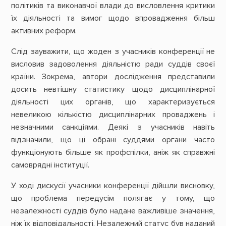
політиків та виконавчої влади до висловлення критики
їх діяльності та вимог щодо впровадження більш
активних реформ.
Слід зауважити, що жоден з учасників конференції не
висловив задоволення діяльністю ради суддів своєї
країни. Зокрема, автори дослідження представили
досить невтішну статистику щодо дисциплінарної
діяльності цих органів, що характеризується
невеликою кількістю дисциплінарних проваджень і
незначними санкціями. Деякі з учасників навіть
відзначили, що ці обрані суддями органи часто
функціонують більше як профспілки, аніж як справжні
самоврядні інституції.
У ході дискусії учасники конференції дійшли висновку,
що проблема передусім полягає у тому, що
незалежності суддів було надане важливіше значення,
ніж їх відповідальності. Незалежний статус був наданий