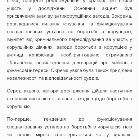
огляд процесів реформування у країнах, які взяли
участь у дослідженні. Основний акцент був
присвячений аналізу антикорупційних заходів. Зокрема,
розглядалися питання існування та функціонування
спеціалізованих установ по боротьбі з корупцією,
імунітет від кримінального переслідування за участь у
корупційних діяннях, заходи боротьби з корупцією у
вигляді конфіскації необгрунтованно отриманого
збагачення, оприлюднення декларацій про майнові і
фінансові інтереси. Окрема увага була також приділена
незалежності та відповідальності суддів.
Серед іншого, автори дослідження дійшли наступних
основних висновків стосовно заходів щодо боротьби з
корупцією.
По-перше, тенденція до функціонування
спеціалізованих установ по боротьбі з корупцією тією
чи іншою мірою спостерігається як у країнах-