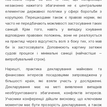
незаконно нажитого збагачення не є центральним
елементом державної політики у сфері боротьби з
корупцією. Перешкодами також є правові норми, які
часто не передбачають можливості застосування таких
санкцій. Крім того, навіть у випадку існування
відповідних правових положень, вони не реалізується
на практиці через відсутність волі з боку тих, хто мав
би їх застосовувати. Доповнюють картину затяжні
судові процеси і мінімальні санкції (найчастіше –
випробувальний строк).
Нарешті, практика декларування майнових та
фінансових інтересів посадовцями запроваджена у
більшості країн, які взяли участь у дослідженні.
Декларування має на меті виявлення випадків
необґрунтованого збагачення, конфліктів інтересів.
Учасники конференції дійшли висновку, що ключовим
моментом має бути прозорість декларування, а також