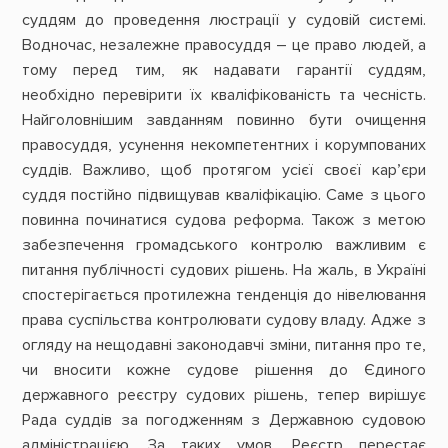
суддям до проведення люстрації у судовій системі.
Водночас, незалежне правосуддя – це право людей, а
тому перед тим, як надавати гарантії суддям,
необхідно перевірити їх кваліфікованість та чесність.
Найголовнішим завданням повинно бути очищення
правосуддя, усунення некомпетентних і корумпованих
суддів. Важливо, щоб протягом усієї своєї кар’єри
суддя постійно підвищував кваліфікацію. Саме з цього
повинна починатися судова реформа. Також з метою
забезпечення громадського контролю важливим є
питання публічності судових рішень. На жаль, в Україні
спостерігається протилежна тенденція до нівелювання
права суспільства контролювати судову владу. Адже з
огляду на нещодавні законодавчі зміни, питання про те,
чи вносити кожне судове рішення до Єдиного
державного реєстру судових рішень, тепер вирішує
Рада суддів за погодженням з Державною судовою
адміністрацією. За таких умов, Реєстр перестає