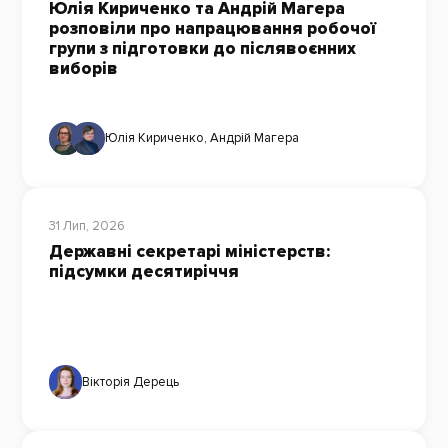
Юлія Кириченко та Андрій Магера
розповіли про напрацювання робочої
групи з підготовки до післявоєнних
виборів
Юлія Кириченко
,
Андрій Магера
31 Лип, 2026
Державні секретарі міністерств:
підсумки десятиріччя
Вікторія Дерець