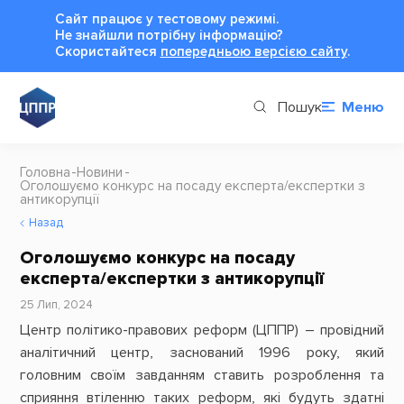
Сайт працює у тестовому режимі.
Не знайшли потрібну інформацію?
Cкористайтеся
попередньою версією сайту
.
Пошук
Меню
Головна
Новини
Оголошуємо конкурс на посаду експерта/експертки з
антикорупції
Назад
Оголошуємо конкурс на посаду
експерта/експертки з антикорупції
25 Лип, 2024
Центр політико-правових реформ (ЦППР) – провідний
аналітичний центр, заснований 1996 року, який
головним своїм завданням ставить розроблення та
сприяння втіленню таких реформ, які будуть здатні