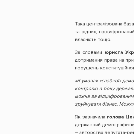
Така централізована база
та рідних, відцифрований
власність тощо.
За словами
юриста Укр
дотримання права на при
порушень конституційног
«В умовах «слабкої» демо
контролю з боку держави
можна за відцифрованим о
зруйнувати бізнес. Можл
Як зазначила
голова Це
державний демографічний
– авторства депутата-рег