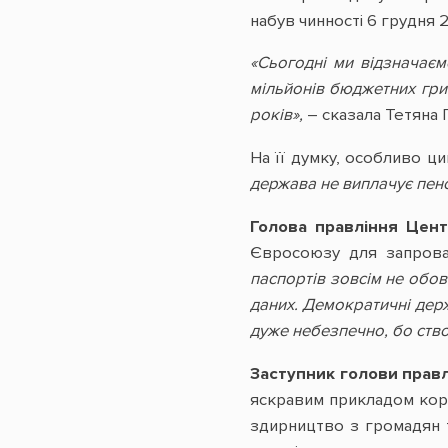
набув чинності 6 грудня 2
«Сьогодні ми відзначаєм
мільйонів бюджетних гри
років»,
– сказала Тетяна 
На її думку, особливо ци
держава не виплачує пенсі
Голова правління Цен
Євросоюзу для запровад
паспортів зовсім не обо
даних. Демократичні держ
дуже небезпечно, бо ство
Заступник голови прав
яскравим прикладом кору
здирництво з громадян 