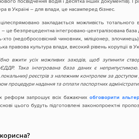
ового посвідчення водія і десятка інших документів). І 
ра в Україні – для влади, це насамперед бізнес.
і цілеспрямовано закладається можливість тотального 
– це безпрецедентна інтегровано-централізована база д
-хто (недобросовісний чиновник, міліціонер, злочинец
зька правова культура влади, високий рівень корупції в У
рібно вжити усіх можливих заходів, щоб зупинити ство
ЄДДР. Така інтегрована база даних є неприпустимою
 локальних) реєстрів з належним контролем за доступом 
ом процедури надання та оплати паспортних адміністратив
их реформ запрошує всіх бажаючих
обговорити альтер
снові цього будуть підготовлені законопроектні пропоз
 корисна?