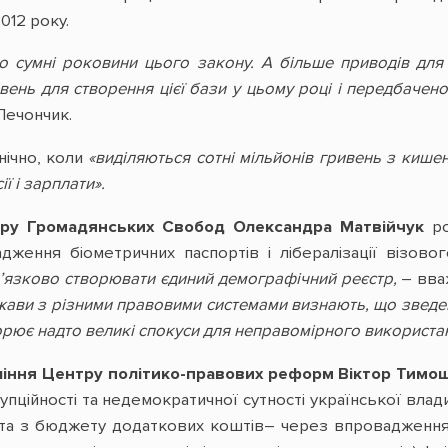
012 року.
о сумні роковини цього закону. А більше приводів для
вень для створення цієї бази у цьому році і передбачен
Печончик.
нічно, коли
«виділяються сотні мільйонів гривень з кише
ї і зарплати».
тру Громадянських Свобод Олександра Матвійчук
ро
ження біометричних паспортів і лібералізації візов
в’язково створювати єдиний демографічний реєстр,
– вва
ави з різними правовими системами визнають, що зведенн
рює надто великі спокуси для неправомірного використанн
ління Центру політико-правових реформ Віктор Тим
пційності та недемократичної сутності української влад
та з бюджету додаткових коштів– через впровадження н