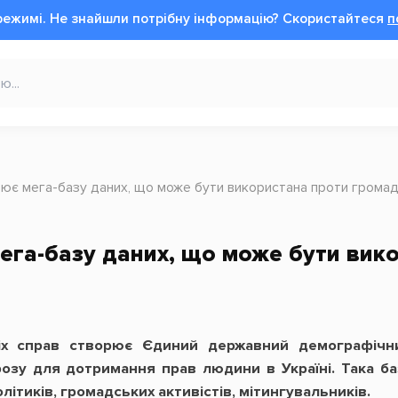
режимі.
Не знайшли потрібну інформацію?
Cкористайтеся
п
ює мега-базу даних, що може бути використана проти грома
га-базу даних, що може бути вик
ніх справ створює Єдиний державний демографічн
розу для дотримання прав людини в Україні. Така б
літиків, громадських активістів, мітингувальників.