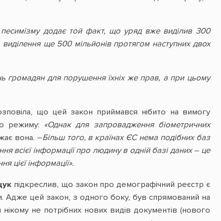
 песимізму додає той факт, що уряд вже виділив 300
о виділення ще 500 мільйонів протягом наступних двох
нь громадян для порушення їхніх же прав, а при цьому
зповіла, що цей закон приймався нібито на вимогу
ого режиму:
«Однак для запровадження біометричних
жає вона. –
Більш того, в країнах ЄС нема подібних баз
я всієї інформації про людину в одній базі даних – це
я цієї інформації».
ощук
підкреслив, що закон про демографічний реєстр є
и. Адже цей закон, з одного боку, був спрямований на
ікому не потрібних нових видів документів (нового