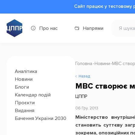
Сайт працює у тестовому 
Про нас
Напрями
Головна
Новини
МВС створ
Аналітика
Назад
Новини
МВС створює ме
Блоги
Календар подій
ЦППР
Проєкти
06 Гру, 2013
Видання
Міністерство внутріш
Бачення України 2030
становить суттєву заг
зокрема, опозиційних по