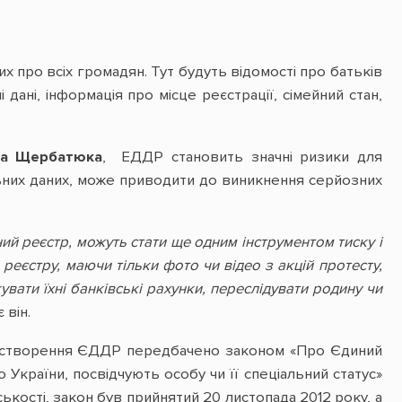
х про всіх громадян. Тут будуть відомості про батьків
дані, інформація про місце реєстрації, сімейний стан,
има Щербатюка
, ЕДДР становить значні ризики для
льних даних, може приводити до виникнення серйозних
ий реєстр, можуть стати ще одним інструментом тиску і
єстру, маючи тільки фото чи відео з акцій протесту,
ати їхні банківські рахунки, переслідувати родину чи
 він.
 створення ЄДДР передбачено законом «Про Єдиний
країни, посвідчують особу чи її спеціальний статус»
кості, закон був прийнятий 20 листопада 2012 року, а