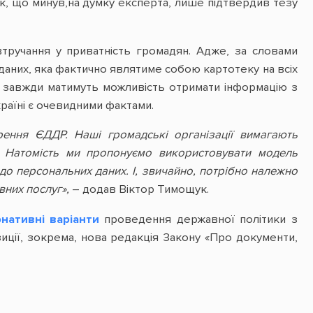
рік, що минув,на думку експерта, лише підтвердив тезу
втручання у приватність громадян. Адже, за словами
аних, яка фактично являтиме собою картотеку на всіх
ь) завжди матимуть можливість отримати інформацію з
країні є очевидними фактами.
рення ЄДДР. Наші громадські організації вимагають
. Натомість ми пропонуємо використовувати модель
до персональних даних. І, звичайно, потрібно належно
них послуг»,
– додав Віктор Тимощук.
нативні варіанти
проведення державної політики з
иції, зокрема, нова редакція Закону «Про документи,