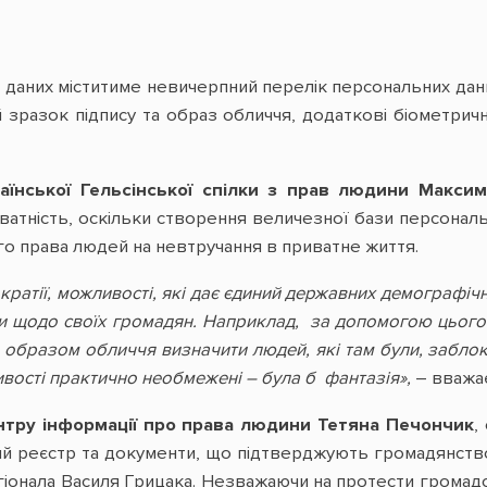
 даних міститиме невичерпний перелік персональних дани
 зразок підпису та образ обличчя, додаткові біометричні 
аїнської Гельсінської спілки з прав людини Макс
ватність, оскільки створення величезної бази персона
о права людей на невтручання в приватне життя.
кратії, можливості, які дає єдиний державних демографічн
 щодо своїх громадян. Наприклад, за допомогою цього ре
бразом обличчя визначити людей, які там були, заблокув
ивості практично необмежені – була б фантазія»,
– вважає
нтру інформації про права людини Тетяна Печончик
,
 реєстр та документи, що підтверджують громадянство У
іонала Василя Грицака. Незважаючи на протести громадсь