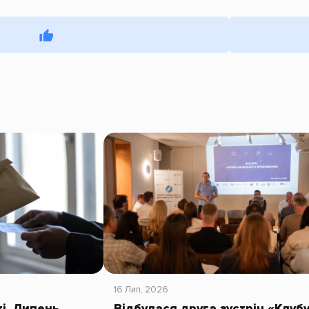
16 Лип, 2026
ті. Липень
Відбулася друга зустріч «Клуб