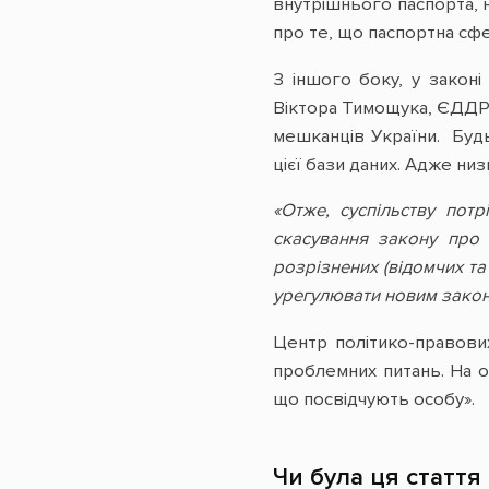
внутрішнього паспорта, н
про те, що паспортна сфе
З іншого боку, у закон
Віктора Тимощука, ЄДДР 
мешканців України. Будь
цієї бази даних. Адже ни
«Отже, суспільству пот
скасування закону про 
розрізнених (відомчих та
урегулювати новим закон
Центр політико-правов
проблемних питань. На о
що посвідчують особу».
Чи була ця стаття