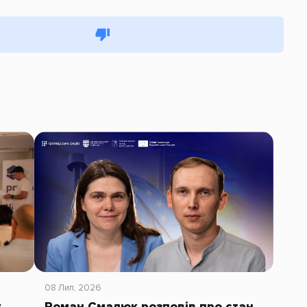
08 Лип, 2026
у
Роман Смалюк розповів про стан