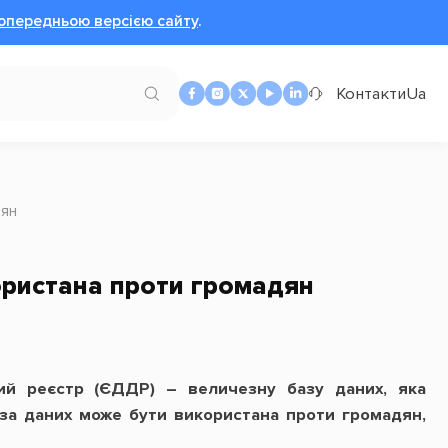
опередньою версією сайту
.
Контакти
Ua
дян
ористана проти громадян
ий реєстр (ЄДДР) – величезну базу даних, яка
аза даних може бути використана проти громадян,