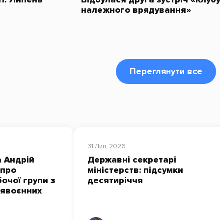
належного врядування»
Переглянути все
31 Лип, 2026
 Андрій
Державні секретарі
 про
міністерств: підсумки
очої групи з
десятиріччя
лявоєнних