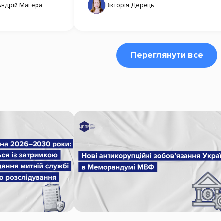
Андрій Магера
Вікторія Дерець
Переглянути все