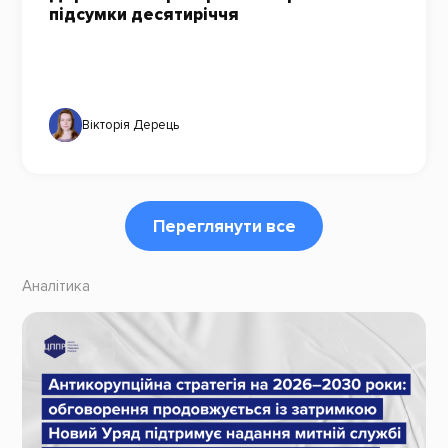
підсумки десятиріччя
Вікторія Дерець
Переглянути все
Аналітика