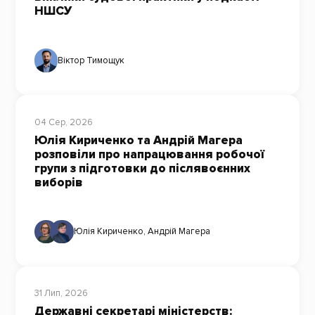
НШСУ
Віктор Тимощук
04 Сер, 2026
Юлія Кириченко та Андрій Магера
розповіли про напрацювання робочої
групи з підготовки до післявоєнних
виборів
Юлія Кириченко
,
Андрій Магера
31 Лип, 2026
Державні секретарі міністерств: