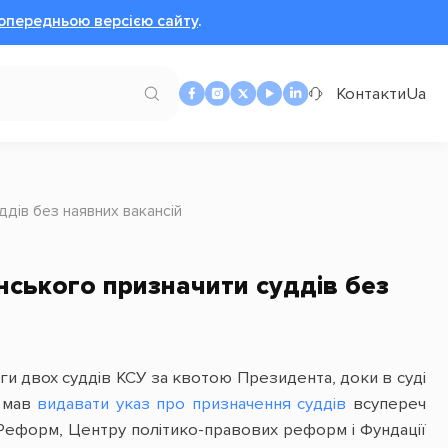
опередньою версією сайту
.
Контакти
Ua
ддів без наявних вакансій
нського призначити суддів без
ги двох суддів КСУ за квотою Президента, доки в суді
е мав
видавати указ про призначення суддів
всупереч
т Реформ, Центру політико-правових реформ і Фундації