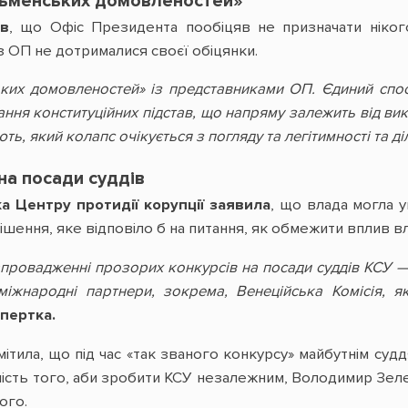
ьменських домовленостей»
ив
, що Офіс Президента пообіцяв не призначати ніког
з ОП не дотрималися своєї обіцянки.
ких домовленостей» із представниками ОП. Єдиний спос
ання конституційних підстав, що напряму залежить від ви
ають, який колапс очікується з погляду та легітимності та 
на посади суддів
а Центру протидії корупції заявила
, що влада могла 
рішення, яке відповіло б на питання, як обмежити вплив вл
апровадженні прозорих конкурсів на посади суддів КСУ —
іжнародні партнери, зокрема, Венеційська Комісія, я
пертка.
мітила, що під час «так званого конкурсу» майбутнім су
мість того, аби зробити КСУ незалежним, Володимир Зел
ого.