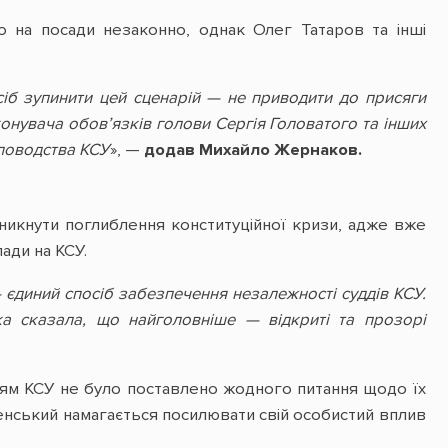
о на посади незаконно, однак Олег Татаров та інші
іб зупинити цей сценарій — не приводити до присяги
конувача обов’язків голови Сергія Головатого та інших
діловодства КСУ
», —
додав Михайло Жернаков.
уникнути поглиблення конституційної кризи, адже вже
ади на КСУ.
 єдиний спосіб забезпечення незалежності суддів КСУ.
ка сказала, що найголовніше — відкриті та прозорі
ддям КСУ не було поставлено жодного питання щодо їх
енський намагається посилювати свій особистий вплив