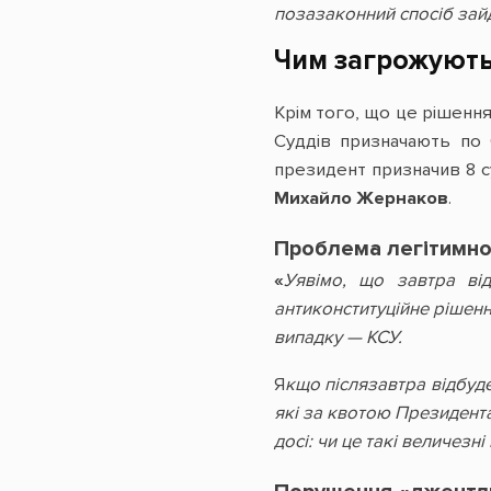
позазаконний спосіб зайду
Чим загрожують
Крім того, що це рішення
Суддів призначають по 
президент призначив 8 с
Михайло Жернаков
.
Проблема легітимнос
«
Уявімо, що завтра від
антиконституційне рішенн
випадку — КСУ.
Я
кщо післязавтра відбуде
які за квотою Президента
досі: чи це такі величезн