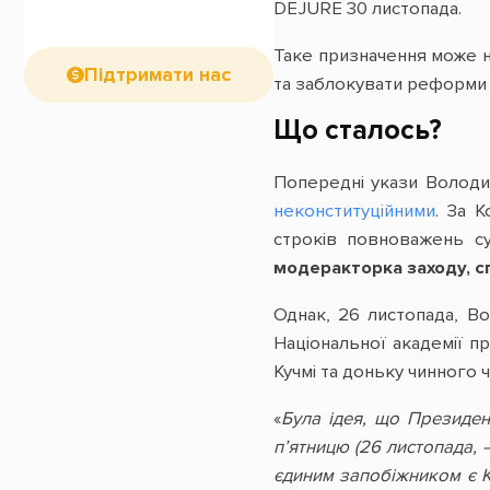
DEJURE 30 листопада.
Таке призначення може на
Підтримати нас
та заблокувати реформи в
Що сталось?
Попередні укази Володи
неконституційними
. За 
строків повноважень с
модеракторка заходу, с
Однак, 26 листопада, В
Національної академії п
Кучмі та доньку чинного
«
Була ідея, що Президен
п’ятницю (26 листопада, 
єдиним запобіжником є К