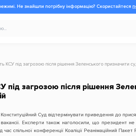
режимі.
Не знайшли потрібну інформацію?
Cкористайтеся
п
ть КСУ під загрозою після рішення Зеленського призначити су
СУ під загрозою після рішення Зеле
ій
 Конституційний Суд відтермінувати приведення до прися
і вакансії. Експерти також наголосили, що президент н
д час спільної конференції Коаліції Реанімаційний Паке