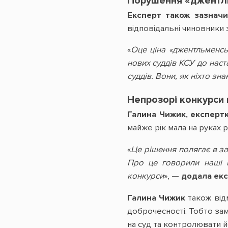
Порушення «джентл
Експерт також зазнач
відповідальні чиновники 
«
Оце ціна «джентльменсь
нових суддів КСУ до наст
суддів. Вони, як ніхто зн
Непрозорі конкурси 
Галина Чижик, експертк
майже рік мала на руках 
«
Це рішення полягає в з
Про це говорили наші м
конкурси
», —
додала екс
Галина Чижик
також від
доброчесності. Тобто за
на суд та контролювати й