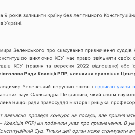
 9 років залишити країну без легітимного Конституційно
 Україні.
мира Зеленського про скасування призначення суддів
Конституцією виключно КСУ має право звільняти своїх 
уддів КСУ (травня та вересня 2022 відповідно) або
півголова Ради Коаліції РПР, членкиня правління Цен
олодимир Зеленський порушив закон і
підписав укази 
равових наук Олександра Петришина, який своїм науков
 члена Вищої ради правосуддя Віктора Грищука, професор
т завчасно проведе конкурс на посади, але призначать 
— Коаліція РПР) ми побачили указ про призначення. В умо
онституційний Суд. Тільки цей орган може стримувати в