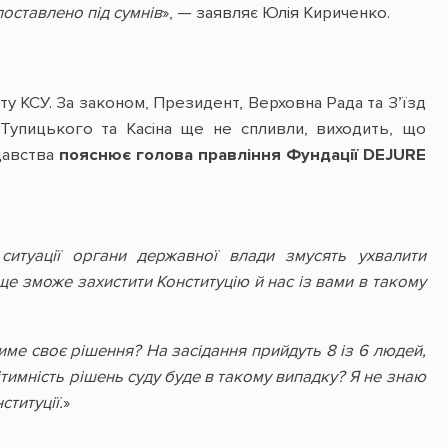
поставлено під сумнів
», — заявляє Юлія Кириченко.
у КСУ. За законом, Президент, Верховна Рада та З’їзд
Тупицького та Касіна ще не спливли, виходить, що
давства
пояснює голова правління Фундації DEJURE
 ситуації органи державної влади змусять ухвалити
ще зможе захистити Конституцію й нас із вами в такому
име своє рішення? На засідання прийдуть 8 із 6 людей,
ітимність рішень суду буде в такому випадку? Я не знаю
ституції.
»