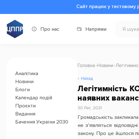
Сайт працює у тестовому 
Про нас
Напрями
Головна
Новини
Легітимніс
Аналітика
Назад
Новини
Легітимність К
Блоги
наявних ваканс
Календар подій
Проєкти
30 Лис, 2021
Видання
Громадськість закликала
Бачення України 2030
не з’являться відповідн
закону. Про це йшлося пі