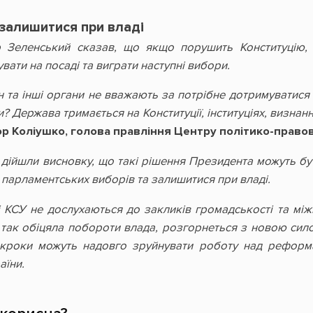
залишитися при владі
Зеленський сказав, що якщо порушить Конституцію, то
вати на посаді та виграти наступні вибори.
н та інші органи не вважають за потрібне дотримуватися 
и? Держава тримається на Конституції, інституціях, визна
ор Коліушко, голова правління Центру політико-право
и дійшли висновку, що такі рішення Президента можуть б
 парламентських виборів та залишитися при владі.
 КСУ не дослухаються до закликів громадськості та між
у так обіцяла побороти влада, розгорнеться з новою сил
і кроки можуть надовго зруйнувати роботу над реформ
аїни.