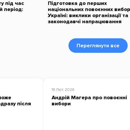
у під час
Підготовка до перших
й період:
національних повоєнних вибор
Україні: виклики організації та
законодавчі напрацювання
Переглянути все
18 Лют, 2026
може
Андрій Магера про повоєнні
дразу після
вибори