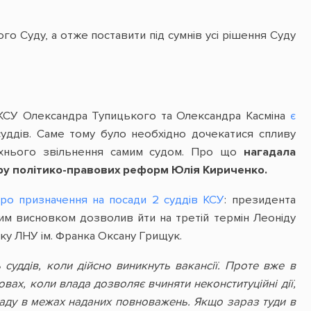
го Суду, а отже поставити під сумнів усі рішення Суду
 КСУ Олександра Тупицького та Олександра Касміна
є
суддів. Саме тому було необхідно дочекатися спливу
 їхнього звільнення самим судом. Про що
нагадала
тру політико-правових реформ Юлія Кириченко.
про призначення на посади 2 суддів КСУ
: президента
им висновком дозволив йти на третій термін Леоніду
ку ЛНУ ім. Франка Оксану Грищук.
суддів, коли дійсно виникнуть вакансії. Проте вже в
вах, коли влада дозволяє вчиняти неконституційні дії,
ладу в межах наданих повноважень. Якщо зараз туди в