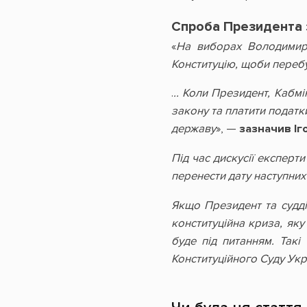
Спроба Президента 
«
На виборах Володимир 
Конституцію, щоби перебу
.
.. Коли Президент, Кабмі
закону та платити податк
державу
», —
зазначив Іг
Під час дискусії експерт
перенести дату наступних
Якщо Президент та судді
конституційна криза, як
буде під питанням. Так
Конституційного Суду Укр