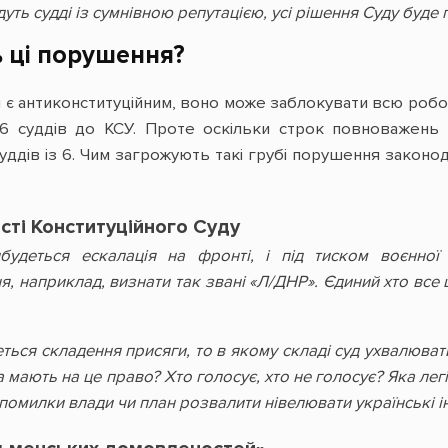
ть судді із сумнівною репутацією, усі рішення Суду буде 
 ці порушення?
 є антиконституційним, воно може заблокувати всю робот
6 суддів до КСУ. Проте оскільки строк повноважень 
уддів із 6. Чим загрожують такі грубі порушення законо
ті Конституційного Суду
будеться ескалація на фронті, і під тиском воєнної
я, наприклад, визнати так звані «Л/ДНР». Єдиний хто все 
ться складення присяги, то в якому складі суд ухвалюват
 мають на це право? Хто голосує, хто не голосує? Яка лег
і помилки влади чи план розвалити нівелювати українські ін