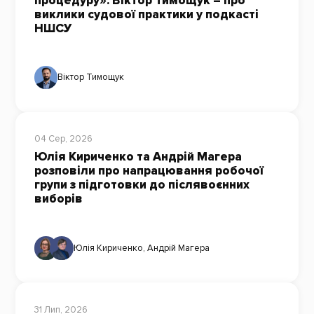
процедуру»: Віктор Тимощук – про
виклики судової практики у подкасті
НШСУ
Віктор Тимощук
04 Сер, 2026
Юлія Кириченко та Андрій Магера
розповіли про напрацювання робочої
групи з підготовки до післявоєнних
виборів
Юлія Кириченко
,
Андрій Магера
31 Лип, 2026