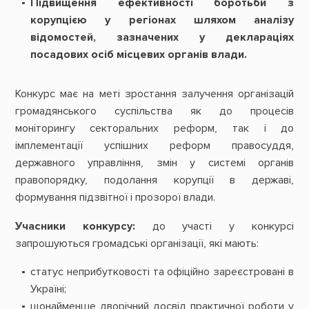
Підвищення ефективності боротьби з
корупцією у регіонах шляхом аналізу
відомостей, зазначених
у деклараціях
посадових осіб місцевих органів влади.
Конкурс має на меті зростання залучення організацій
громадянського суспільства як до процесів
моніторингу секторальних реформ, так і до
імплементації успішних реформ правосуддя,
державного управління, змін у системі органів
правопорядку, подолання корупції в державі,
формування підзвітної і прозорої влади.
Учасники конкурсу:
до участі у конкурсі
запрошуються громадські організації, які мають:
статус неприбутковості та офіційно зареєстровані в
Україні;
щонайменше дворічний досвід практичної роботи у