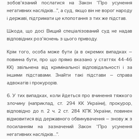
зобов’язаний послатися на Закон “Про усунення
негативних наслідків…”, а суд, якщо він не ворог народу
і державі, підтримати це клопотання з тих же підстав.
Шкода, що досі Вищий спеціалізований суд не надав
відповідних роз’яснень з цього приводу.
Крім того, особа може бути (а в окремих випадках –
повинна бути, про що прямо вказано у статтях 44-46
КК) звільнена від кримінальної відповідальності і за
іншими підставами. Знайти такі підстави – справа
адвокатів і прокурорів.
6. У тих випадках, коли йдеться про вчинення тяжкого
злочину (наприклад, ст. 294 КК України), прокурор,
відповідно до п. 2 ч. 2 ст. 284 КПК України, повинен
відмовитися від державного обвинувачення – знову ж з
посиланням на зазначений Закон “Про усунення
негативних наслідків…”.