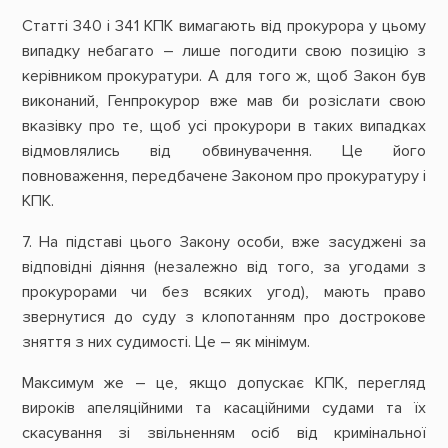
Статті 340 і 341 КПК вимагають від прокурора у цьому
випадку небагато – лише погодити свою позицію з
керівником прокуратури. А для того ж, щоб Закон був
виконаний, Генпрокурор вже мав би розіслати свою
вказівку про те, щоб усі прокурори в таких випадках
відмовлялись від обвинувачення. Це його
повноваження, передбачене Законом про прокуратуру і
КПК.
7. На підставі цього Закону особи, вже засуджені за
відповідні діяння (незалежно від того, за угодами з
прокурорами чи без всяких угод), мають право
звернутися до суду з клопотанням про дострокове
зняття з них судимості. Це – як мінімум.
Максимум же – це, якщо допускає КПК, перегляд
вироків апеляційними та касаційними судами та їх
скасування зі звільненням осіб від кримінальної