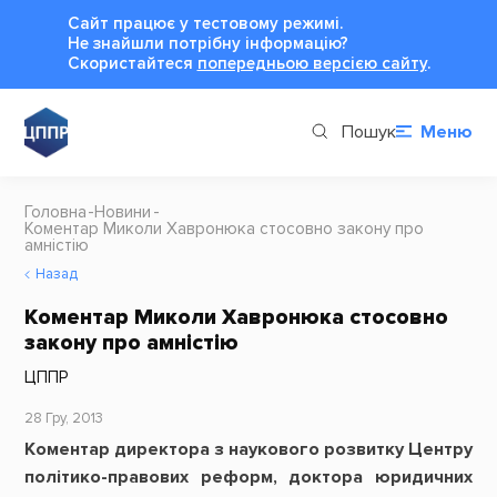
Сайт працює у тестовому режимі.
Не знайшли потрібну інформацію?
Cкористайтеся
попередньою версією сайту
.
Пошук
Меню
Головна
Новини
Коментар Миколи Хавронюка стосовно закону про
амністію
Назад
Коментар Миколи Хавронюка стосовно
закону про амністію
ЦППР
28 Гру, 2013
Коментар директора з наукового розвитку Центру
політико-правових реформ, доктора юридичних