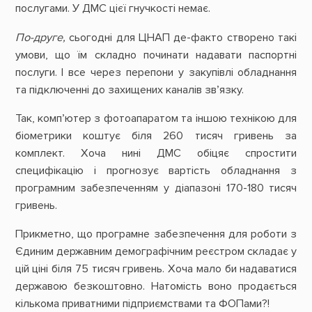
послугами. У ДМС цієї гнучкості немає.
По-друге,
сьогодні для ЦНАП де-факто створено такі
умови, що їм складно починати надавати паспортні
послуги. І все через перепони у закупівлі обладнання
та підключенні до захищених каналів зв’язку.
Так, комп’ютер з фотоапаратом та іншою технікою для
біометрики коштує біля 260 тисяч гривень за
комплект. Хоча нині ДМС обіцяє спростити
специфікацію і прогнозує вартість обладнання з
програмним забезпеченням у діапазоні 170-180 тисяч
гривень.
Прикметно, що програмне забезпечення для роботи з
Єдиним державним демографічним реєстром складає у
цій ціні біля 75 тисяч гривень. Хоча мало би надаватися
державою безкоштовно. Натомість воно продається
кількома приватними підприємствами та ФОПами?!