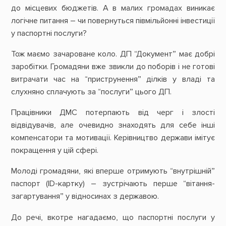
до місцевих бюджетів. А в малих громадах виникає
логічне питання – чи повернуться півмільйонні інвестиції
у паспортні послуги?
Тож маємо зачароване коло. ДП “Документ” має добрі
заробітки. Громадяни вже звикли до поборів і не готові
витрачати час на “приструнення” ділків у владі та
слухняно сплачують за “послуги” цього ДП.
Працівники ДМС потерпають від черг і злості
відвідувачів, але очевидно знаходять для себе інші
компенсатори та мотивації. Керівництво держави імітує
покращення у цій сфері.
Молоді громадяни, які вперше отримують “внутрішній”
паспорт (ІD-картку) – зустрічають перше “вітання-
загартування” у відносинах з державою.
До речі, вкотре нагадаємо, що паспортні послуги у