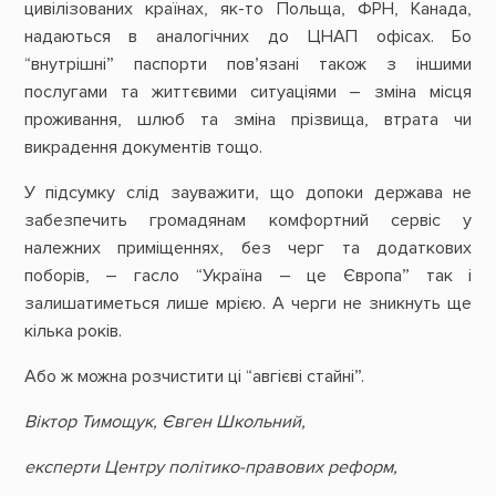
цивілізованих країнах, як-то Польща, ФРН, Канада,
надаються в аналогічних до ЦНАП офісах. Бо
“внутрішні” паспорти пов’язані також з іншими
послугами та життєвими ситуаціями – зміна місця
проживання, шлюб та зміна прізвища, втрата чи
викрадення документів тощо.
У підсумку слід зауважити, що допоки держава не
забезпечить громадянам комфортний сервіс у
належних приміщеннях, без черг та додаткових
поборів, – гасло “Україна – це Європа” так і
залишатиметься лише мрією. А черги не зникнуть ще
кілька років.
Або ж можна розчистити ці “авгієві стайні”.
Віктор Тимощук,
Євген
Школьний,
експерти Центру політико-правових реформ,