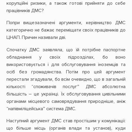
корупційні ризики, а також готові прийняти до себе
працівників ДМС?
Попри вищезазначені аргументи, керівництво ДМС
категорично не бажає переміщати своїх працівників до
ЦНАП. Причин називали дві.
Спочатку ДМС заявляла, що їй потрібне паспортне
обладнання у своїх підрозділах, бо воно
використовується і для обслуговування іноземців та
осіб без громадянства. Потім про цей аргумент
перестали згадували, бо всім очевидно, що в загальній
кількості “споживачів послуг” ДМС абсолютна
більшість – це українці. Їх обслуговування цивільними
органами місцевого самоврядування природніше, аніж
“напівміліцейська” система ДМС.
Наступний аргумент ДМС став простішим у комунікації:
що більше місць (органів влади та установ), куди