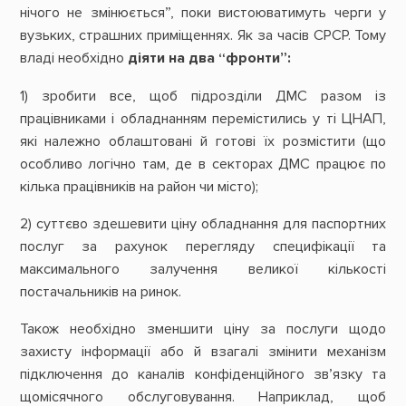
нічого не змінюється”, поки вистоюватимуть черги у
вузьких, страшних приміщеннях. Як за часів СРСР. Тому
владі необхідно
діяти на два “фронти”:
1) зробити все, щоб підрозділи ДМС разом із
працівниками і обладнанням перемістились у ті ЦНАП,
які належно облаштовані й готові їх розмістити (що
особливо логічно там, де в секторах ДМС працює по
кілька працівників на район чи місто);
2) суттєво здешевити ціну обладнання для паспортних
послуг за рахунок перегляду специфікації та
максимального залучення великої кількості
постачальників на ринок.
Також необхідно зменшити ціну за послуги щодо
захисту інформації або й взагалі змінити механізм
підключення до каналів конфіденційного зв’язку та
щомісячного обслуговування. Наприклад, щоб