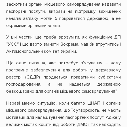
заохотити органи місцевого самоврядування надавати
паспортні послуги, витрати на підтримку захищених
каналів зв’язку могли б покриватися державою, а не
окремими органами влади.
У цій частині ще треба зрозуміти, як функціонує ДП
“УСС” і що варто змінити. Зокрема, мав би втрутитись і
Антимонопольний комітет України.
Ще одне питання, яке потребує з’ясування – чому
програмне забезпечення для роботи у державному
реєстрі (ЄДДР) продається приватними суб’єктами
господарювання, а не надається державною
безкоштовно для органів місцевого самоврядування?
Наразі маємо ситуацію, коли багато ЦНАП і органів
місцевого самоврядування, що їх утворюють, не мають
мотивації для налаштування паспортних послуг. Адже у
великих містах кошти від роботи ДМС і так надходять