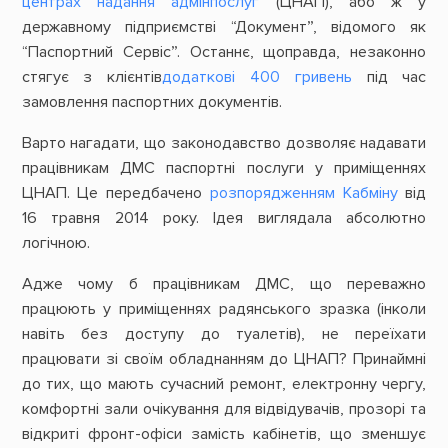
центрах надання адмінпослуг
(ЦНАП), або ж у
державному підприємстві “Документ”, відомого як
“Паспортний Сервіс”. Останнє, щоправда, незаконно
стягує з клієнтів
додаткові 400 гривень
під час
замовлення паспортних документів.
Варто нагадати, що законодавство дозволяє надавати
працівникам ДМС паспортні послуги у приміщеннях
ЦНАП. Це передбачено
розпорядженням Кабміну
від
16 травня 2014 року. Ідея виглядала абсолютно
логічною.
Адже чому б працівникам ДМС, що переважно
працюють у приміщеннях радянського зразка (інколи
навіть без доступу до туалетів), не переїхати
працювати зі своїм обладнанням до ЦНАП? Принаймні
до тих, що мають сучасний ремонт, електронну чергу,
комфортні зали очікування для відвідувачів, прозорі та
відкриті фронт-офіси замість кабінетів, що зменшує