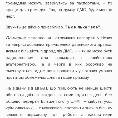
громадяни можуть звернутись за паспортами, – то
краще для громадян. Так, на думку ДМС, буде менше
черг.
Звучить це дійсно привабливо.
Та є кілька “але”.
По-перше,
замовлення і отримання паспортів у тісних
та непристосованих приміщеннях радянського зразка,
якими є більшість підрозділів ДМС, – ніяк не може бути
задоволенням для громадян і прийнятною
альтернативою. Та й черги в них особливо не
зменшуються, адже вони працюють у поганих умовах
протягом обмежених днів та годин прийому.
На відміну від ЦНАП, що працюють не менше шести
або п’яти днів на тиждень та семи годин на день, без
обідньої перерви. Більше того, у ЦНАП – мабуть, усіх,
крім київських, – є можливість поставити значно більшу
кількість персоналу для роботи з паспортними