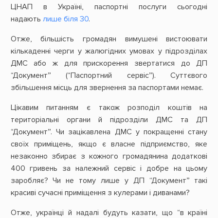
ЦНАП в Україні, паспортні послуги сьогодні
надають
лише біля 30
.
Отже, більшість громадян вимушені вистоювати
кількаденні черги у жалюгідних умовах у підрозділах
ДМС або ж для прискорення звертатися до ДП
“Документ” (“Паспортний сервіс”). Суттєвого
збільшення місць для звернення за паспортами немає.
Цікавим питанням є також розподіл коштів на
територіальні органи й підрозділи ДМС та ДП
“Документ”. Чи зацікавлена ДМС у покращенні стану
своїх приміщень, якщо є власне підприємство, яке
незаконно збирає з кожного громадянина додаткові
400 гривень за належний сервіс і добре на цьому
заробляє? Чи не тому лише у ДП “Документ” такі
красиві сучасні приміщення з кулерами і диванами?
Отже, українці й надалі будуть казати, що “в країні