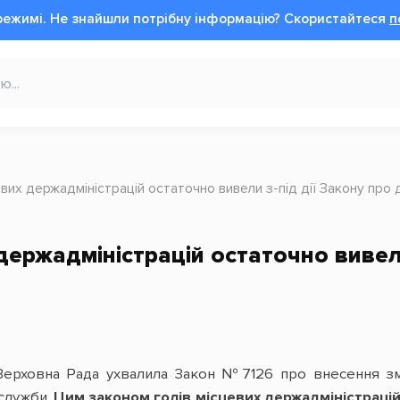
режимі.
Не знайшли потрібну інформацію?
Cкористайтеся
п
евих держадміністрацій остаточно вивели з-під дії Закону пр
держадміністрацій остаточно вивели
Верховна Рада ухвалила Закон №7126
про внесення зм
служби.
Цим законом голів місцевих держадміністрацій