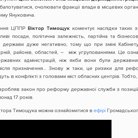
 балотуватися, очолювати фракції влади в місцевих орган
иму Януковича.
ління ЦППР
Віктор Тимощук
коментує наслідки таких з
ливі посади, політична залежність, партійна та бізнес
ть держави дуже негативно, тому що при зміні Кабінет
рній, районів, областей, – між угрупованнями. Це означ
ержавних адміністрацій, ніж якби вони були державн
після призначення… Знову ж таки, це ризики для рефор
ть в конфлікті з головами міст обласних центрів. Тобто, 
робляв закон про реформу державної служби з позицій
над 17 років.
ктора Тимощука можна ознайомитися в
ефірі
Громадськог