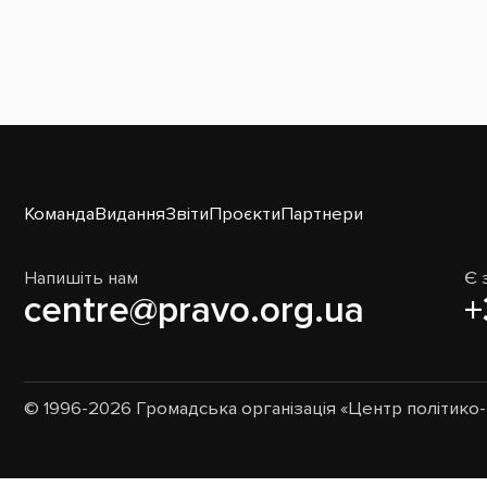
Команда
Видання
Звіти
Проєкти
Партнери
Напишіть нам
Є 
centre@pravo.org.ua
+
© 1996-2026 Громадська організація «Центр політик