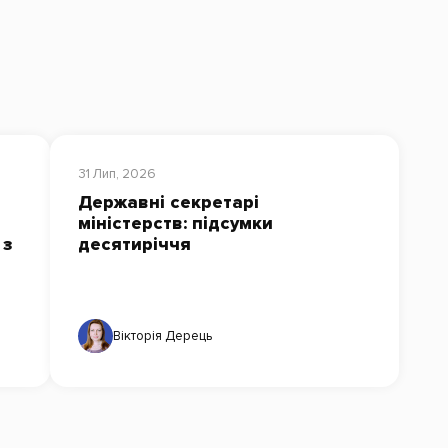
31 Лип, 2026
Державні секретарі
міністерств: підсумки
 з
десятиріччя
Вікторія Дерець