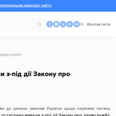
опередньою версією сайту
.
Контакти
Ua
о держслужбу
 з-під дії Закону про
ін до деяких законів України щодо окремих питань
 остаточно вивели з-під дії Закону про держслужбу
: