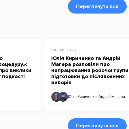
Переглянути все
04 Сер, 2026
о
Юлія Кириченко та Андрій
роцедуру»:
Магера розповіли про
про виклики
напрацювання робочої групи
у подкасті
підготовки до післявоєнних
виборів
Юлія Кириченко
,
Андрій Магера
Переглянути все