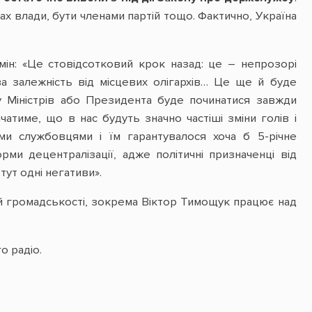
ах влади, бути членами партій тощо. Фактично, Україна
мін: «Це стовідсотковий крок назад: це – непрозорі
ова залежність від місцевих олігархів… Це ще й буде
у Міністрів або Президента буде починатися завжди
атиме, що в нас будуть значно частіші зміни голів і
ими службовцями і їм гарантувалося хоча б 5-річне
ми децентралізації, адже політичні призначенці від
тут одні негативи».
 громадськості, зокрема Віктор Тимощук працює над
о радіо.