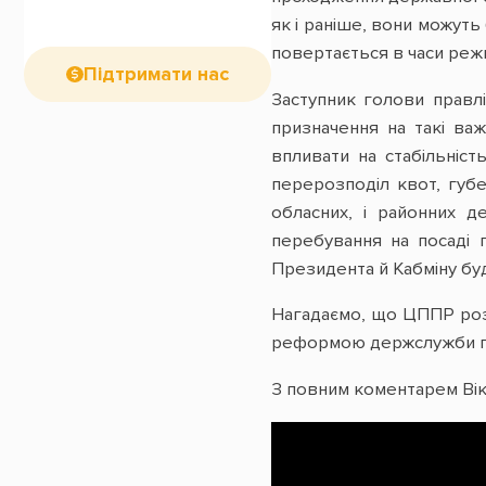
як і раніше, вони можуть
повертається в часи реж
Підтримати нас
Заступник голови прав
призначення на такі важ
впливати на стабільніс
перерозподіл квот, губе
обласних, і районних д
перебування на посаді 
Президента й Кабміну буду
Нагадаємо, що ЦППР роз
реформою держслужби по
З повним коментарем Ві