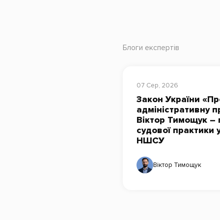
Блоги експертів
07 Сер, 2026
Закон України «Пр
адміністративну п
Віктор Тимощук – 
судової практики 
НШСУ
Віктор Тимощук