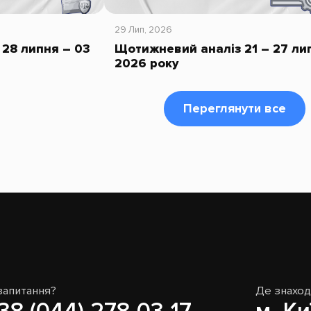
29 Лип, 2026
28 липня – 03
Щотижневий аналіз 21 – 27 ли
2026 року
Переглянути все
запитання?
Де знахо