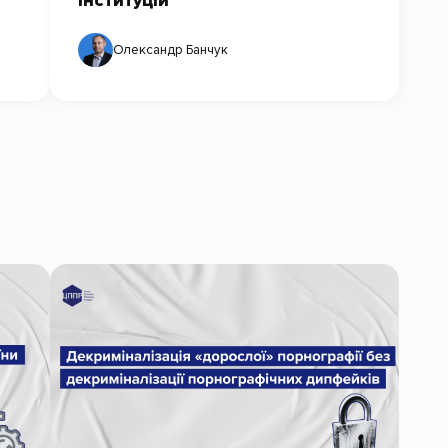
інституцій
Олександр Банчук