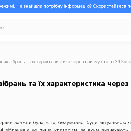
режимі.
Не знайшли потрібну інформацію?
Cкористайтеся
п
их зібрань та їх характеристика через призму статті 39 Конс
ібрань та їх характеристика через 
рань завжди була, є та, безумовно, буде актуальною як 
ні зібрання є не лише критерієм, за яким визначають р