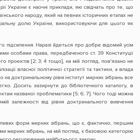
ії України є наочні приклади, які свідчать про те, що
їнського народу, який на певних історичних етапах не
ціальну долю України, використовуючи для цього як
о підсилення. Наразі йдеться про добре відомий усім
ними особами права, передбаченого ст. 39 Конституції
го проектів [2; 3; 4 тощо], на мій погляд, пов’язано не
зації власної політичної стратегії та тактики, а влада
о на доктринальному рівні інститут мирних зібрань все
ко. Досить зазирнути до бібліотечного каталогу, в
ам названої проблематики [5; 6; 7]. Чого тоді можна
рямій залежності від рівня доктринального вивчення
можливих форм мирних зібрань, що є, фактично, першим
и мирних зібрань, на мій погляд, є базовою категорію
ичного регулювання майбутнього закону.