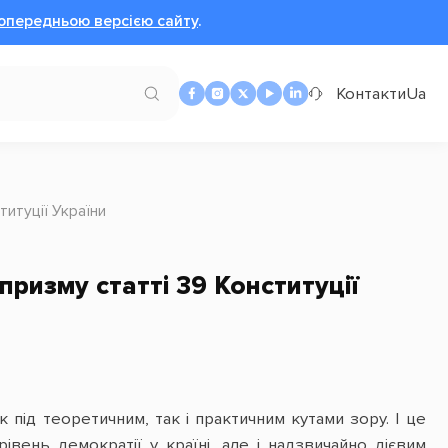
опередньою версією сайту
.
Контакти
Ua
титуції України
призму статті 39 Конституції
під теоретичним, так і практичним кутами зору. І це
івень демократії у країні, але і надзвичайно дієвим