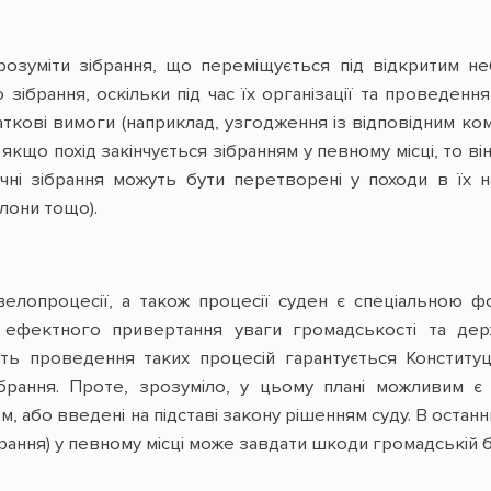
розуміти зібрання, що переміщується під відкритим не
зібрання, оскільки під час їх організації та проведення
даткові вимоги (наприклад, узгодження із відповідним к
 якщо похід закінчується зібранням у певному місці, то в
тичні зібрання можуть бути перетворені у походи в їх 
олони тощо).
 велопроцесії, а також процесії суден є спеціальною 
 ефектного привертання уваги громадськості та де
сть проведення таких процесій гарантується Конституц
рання. Проте, зрозуміло, у цьому плані можливим є
, або введені на підставі закону рішенням суду. В останн
рання) у певному місці може завдати шкоди громадській 