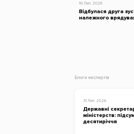
16 Лип, 2026
Відбулася друга зус
належного врядува
Блоги експертів
31 Лип, 2026
Державні секрета
міністерств: підсу
десятиріччя