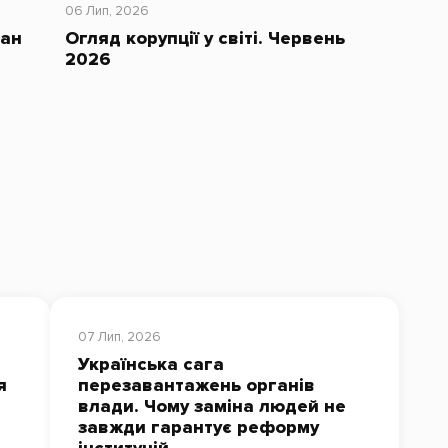
06 Лип, 2026
тан
Огляд корупції у світі. Червень
2026
07 Лип, 2026
Українська сага
я
перезавантажень органів
влади. Чому заміна людей не
завжди гарантує реформу