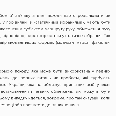
бом. У зв’язку з цим, походи варто розцінювати як
, у порівнянні із «статичними зібраннями», мають бути
омпетентним суб’єктом маршруту руху, обмеження руху
ін, відповідно, перетворюється у статичне зібрання. Так
найрізноманітніших формах (мовчазні марші, факельні
формою походу, яка може бути використана у певних
ржави до певних питань чи проблем, які турбують
ією України, яка не обмежує приватних осіб у місці
 встановлення і певних обмежень, які можуть бути
ьому випадку йдеться, зокрема, про такі ситуації, коли
безпеці або призвести до виникнення з