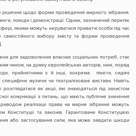
ати рішення щодо форми проведення мирного зібрання.
нги, походи і демонстрації. Однак, зазначений перелік
 сфері, якими можуть керуватися приватні особи під час
 самостійного вибору змісту та форми проведення
8].
члени для задоволення власних соціальних потреб, стає
м чином, на думку європейських авторів, нині, поряд
ди, прийнятними є й інші, зокрема: пікети, сидячі
 специфічні музичні чи театралізовані вистави. Навіть
розглядатися як акції, які знаходяться під захистом
сної комунікації з питань, що мають публічне значення
д приводом реалізації права на мирне зібрання можуть
 Конституції та законів. Гарантоване Конституцією
ання або застосування сили, яка може завдати шкоди