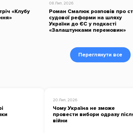
08 Лип, 2026
тріч «Клубу
Роман Смалюк розповів про с
ння»
судової реформи на шляху
України до ЄС у подкасті
«Залаштунками перемовин»
Переглянути все
20 Лип, 2026
рі
Чому Україна не зможе
мки
провести вибори одразу післ
війни