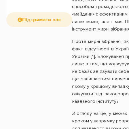
способом громадського ко
«майдани» є ефективним м
Підтримати нас
лише може, але і має П
інструмент мирні зібрання
Проте мирні зібрання, я
факт відсутності в Украї
України [1]. Блокування п
лише з тим, що конкуруюч
не бажає зв’язувати себе
ще залишається вивчени
якому у кращому випадку
очікувати від законопро
названого інституту?
З огляду на це, у межах 
кроком у напрямку розроб
для названого закону, о