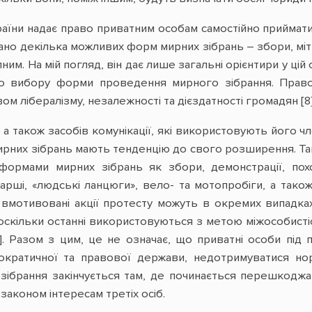
країни надає право приватним особам самостійно прийм
но декілька можливих форм мирних зібрань – збори, міти
им. На мій погляд, він дає лише загальні орієнтири у цій
о вибору форми проведення мирного зібрання. Право
ом лібералізму, незалежності та дієздатності громадян [
 а також засобів комунікації, які використовують його 
рних зібрань мають тенденцію до свого розширення. Таки
формами мирних зібрань як збори, демонстрації, похо
арші, «людські ланцюги», вело- та мотопробіги, а також
 вмотивовані акції протесту можуть в окремих випадках 
 оскільки останні використовуються з метою міжособисті
102]. Разом з цим, це не означає, що приватні особи пі
кратичної та правової держави, недотримуватися норм
 зібрання закінчується там, де починається перешкодж
аконом інтересам третіх осіб.