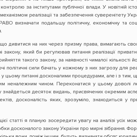
нтролю за інститутами публічної влади. У новітній істор
еханізмом реалізації та забезпечення суверенітету Укра
РАВО визначати подальшу політичну, економічну та со
.
кщо дивитися на них через призму права, вимагають свог
ні закону, який би регулював питання реалізації приват
рийняття такого закону, за наявності чималої кількості йо
і політичні сили бачать у кожному з них загрозу для реалі
 у цьому питанні досконалими процедурами, але і з тим, щ
м неналежним чином. Переконатися у цьому доволі лег
 знайдеться десяток видань, присвячених окремим аспект
ектів, досконалість яких, зрозуміло, знаходиться у п
цієї статті я планую зосередити увагу на аналізі усіх 
ки досконалого закону України про мирні зібрання. Форм
скільки вони, поміж іншим, будуть визначати обсяг юрид