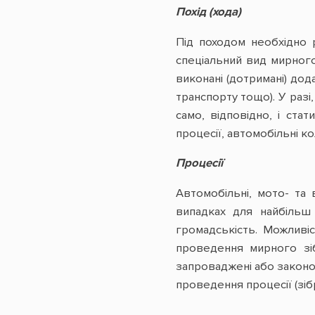
Похід (хода)
Під походом необхідно 
спеціальний вид мирного 
виконані (дотримані) до
транспорту тощо). У разі,
само, відповідно, і ста
процесії, автомобільні к
Процесії
Автомобільні, мото- та
випадках для найбільш
громадськість. Можливі
проведення мирного зіб
запроваджені або законом
проведення процесії (зіб