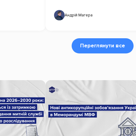
Андрій Магера
Переглянути все