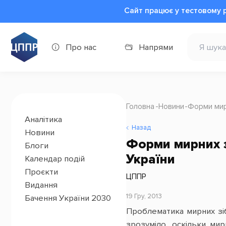
Сайт працює у тестовому 
Про нас
Напрями
Головна
Новини
Форми мирн
Аналітика
Назад
Новини
Форми мирних з
Блоги
України
Календар подій
Проєкти
ЦППР
Видання
19 Гру, 2013
Бачення України 2030
Проблематика мирних зіб
зрозуміло, оскільки мир