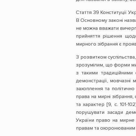
Стаття 39 Конституції У
В Основному законі назва
не можна вважати вичерпн
прийняття рішення щод
мирного зібрання є прояв
З розвитком суспільства,
зрозумілим, що форми ми
з такими традиційними 
демонстрації, мовчазні м
захоплення та політично
права на мирні зібрання,
та характер [9, с. 101-
порушувати засади демо
України право на мирне
правам та охоронюваним з