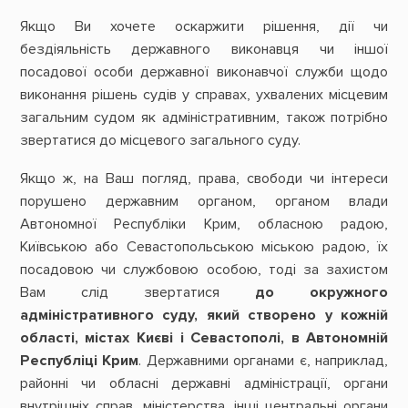
Якщо Ви хочете оскаржити рішення, дії чи
бездіяльність державного виконавця чи іншої
посадової особи державної виконавчої служби щодо
виконання рішень судів у справах, ухвалених місцевим
загальним судом як адміністративним, також потрібно
звертатися до місцевого загального суду.
Якщо ж, на Ваш погляд, права, свободи чи інтереси
порушено державним органом, органом влади
Автономної Республіки Крим, обласною радою,
Київською або Севастопольською міською радою, їх
посадовою чи службовою особою, тоді за захистом
Вам слід звертатися
до окружного
адміністративного суду, який створено у кожній
області, містах Києві і Севастополі, в Автономній
Республіці Крим
. Державними органами є, наприклад,
районні чи обласні державні адміністрації, органи
внутрішніх справ, міністерства, інші центральні органи