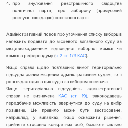
про анулювання реєстраційного свідоцтва
політичної партії, про заборону (примусовий
розпуск, ліквідацію) політичної партії.
Адміністративний позов про уточнення списку виборців
належить подавати до місцевого загального суду за
місцезнаходженням відповідної виборчої комісії чи
комісії з референдуму (
ч. 2 ст. 173 КАС
).
Якщо справа щодо пов’язаних вимог територіально
підсудна різним місцевим адміністративним судам, то її
розглядає один з цих судів за вибором позивача.
Якщо територіальна підсудність адміністративної
справи не визначена
КАС (ст. 19)
, законодавець
передбачив можливість звернутися до суду на вибір
позивача. Це правило може бути застосоване,
наприклад, у випадках, якщо оскаржити рішення,
прийняте стосовно конкретних осіб, бажають спільно