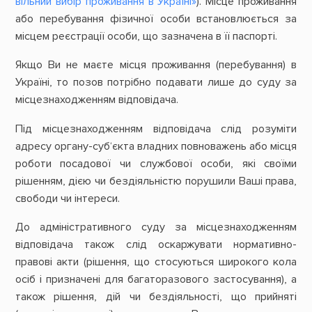
вільний вибір проживання в Україні»
). Місце проживання
або перебування фізичної особи встановлюється за
місцем реєстрації особи, що зазначена в її паспорті.
Якщо Ви не маєте місця проживання (перебування) в
Україні, то позов потрібно подавати лише до суду за
місцезнаходженням відповідача.
Під місцезнаходженням відповідача слід розуміти
адресу органу-суб‘єкта владних повноважень або місця
роботи посадової чи службової особи, які своїми
рішенням, дією чи бездіяльністю порушили Ваші права,
свободи чи інтереси.
До адміністративного суду за місцезнаходженням
відповідача також слід оскаржувати нормативно-
правові акти (рішення, що стосуються широкого кола
осіб і призначені для багаторазового застосування), а
також рішення, дій чи бездіяльності, що прийняті