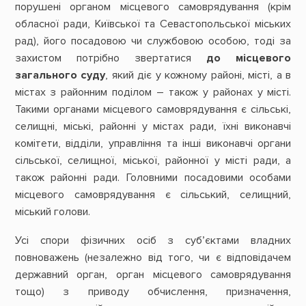
порушені органом місцевого самоврядування (крім
обласної ради, Київської та Севастопольської міських
рад), його посадовою чи службовою особою, тоді за
захистом потрібно звертатися
до місцевого
загального суду
, який діє у кожному районі, місті, а в
містах з районним поділом – також у районах у місті.
Такими органами місцевого самоврядування є сільські,
селищні, міські, районні у містах ради, їхні виконавчі
комітети, відділи, управління та інші виконавчі органи
сільської, селищної, міської, районної у місті ради, а
також районні ради. Головними посадовими особами
місцевого самоврядування є сільський, селищний,
міський голови.
Усі спори фізичних осіб з суб’єктами владних
повноважень (незалежно від того, чи є відповідачем
державний орган, орган місцевого самоврядування
тощо) з приводу обчислення, призначення,