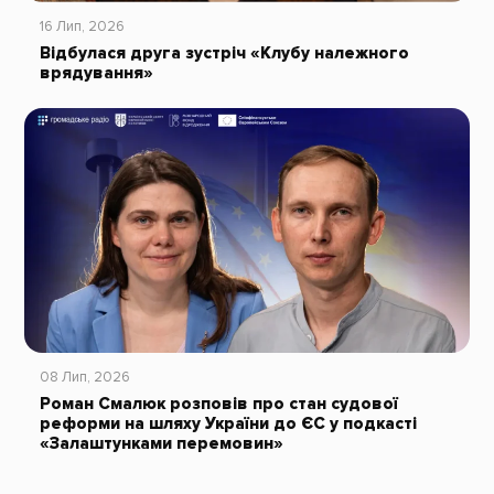
16 Лип, 2026
Відбулася друга зустріч «Клубу належного
врядування»
08 Лип, 2026
Роман Смалюк розповів про стан судової
реформи на шляху України до ЄС у подкасті
«Залаштунками перемовин»