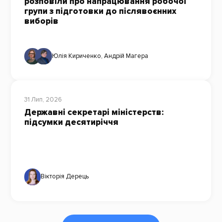
розповіли про напрацювання робочої
групи з підготовки до післявоєнних
виборів
Юлія Кириченко
,
Андрій Магера
31 Лип, 2026
Державні секретарі міністерств:
підсумки десятиріччя
Вікторія Дерець