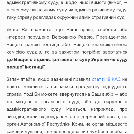
адміністративному суду, а щодо іншої вимоги (вимог) –
місцевому загальному суду як адміністративному суду,
таку справу розглядає окружний адміністративний суд.
Якщо Ви вважаєте, що Ваші права, свободи або
інтереси порушено Верховною Радою, Президентом,
Вищою радою юстиції або Вищою кваліфікаційною
комісією суддів, то за захистом потрібно звертатися
до Вищого адміністративного суду України як суду
першої інстанції
.
Запам’ятайте, якщо зазначені правила
статті 18 КАС
не
дають можливість визначити предметну підсудність
справи, тоді Ви можете звернутися на Ваш вибір – або
до місцевого загального суду, або до окружного
адміністративного суду. Йдеться, наприклад, про
випадки, коли відповідачем є не державний орган, не
орган Автономної Республіки Крим, не орган місцевого
самоврядування, і не їх посадова чи службова особа, а