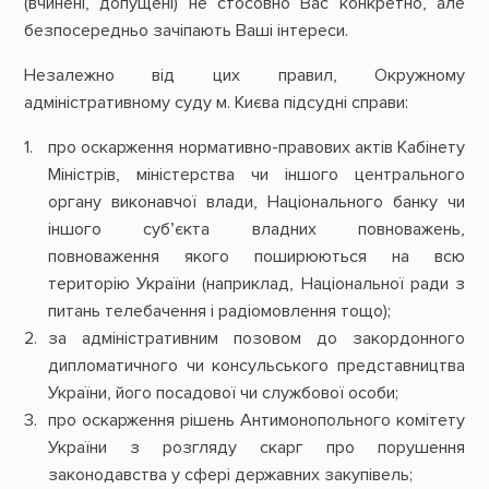
(вчинені, допущені) не стосовно Вас конкретно, але
безпосередньо зачіпають Ваші інтереси.
Незалежно від цих правил, Окружному
адміністративному суду м. Києва підсудні справи:
про оскарження нормативно-правових актів Кабінету
Міністрів, міністерства чи іншого центрального
органу виконавчої влади, Національного банку чи
іншого суб’єкта владних повноважень,
повноваження якого поширюються на всю
територію України (наприклад, Національної ради з
питань телебачення і радіомовлення тощо);
за адміністративним позовом до закордонного
дипломатичного чи консульського представництва
України, його посадової чи службової особи;
про оскарження рішень Антимонопольного комітету
України з розгляду скарг про порушення
законодавства у сфері державних закупівель;