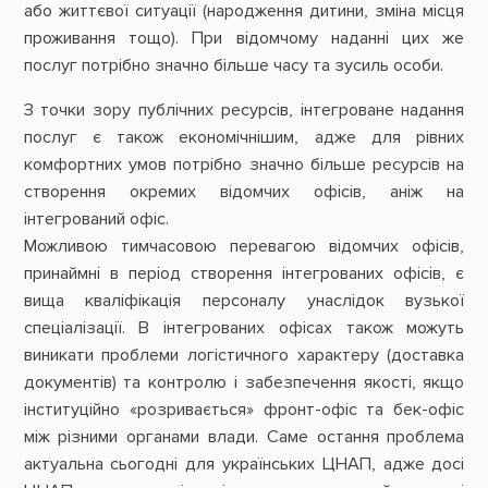
або життєвої ситуації (народження дитини, зміна місця
проживання тощо). При відомчому наданні цих же
послуг потрібно значно більше часу та зусиль особи.
З точки зору публічних ресурсів, інтегроване надання
послуг є також економічнішим, адже для рівних
комфортних умов потрібно значно більше ресурсів на
створення окремих відомчих офісів, аніж на
інтегрований офіс.
Можливою тимчасовою перевагою відомчих офісів,
принаймні в період створення інтегрованих офісів, є
вища кваліфікація персоналу унаслідок вузької
спеціалізації. В інтегрованих офісах також можуть
виникати проблеми логістичного характеру (доставка
документів) та контролю і забезпечення якості, якщо
інституційно «розривається» фронт-офіс та бек-офіс
між різними органами влади. Саме остання проблема
актуальна сьогодні для українських ЦНАП, адже досі