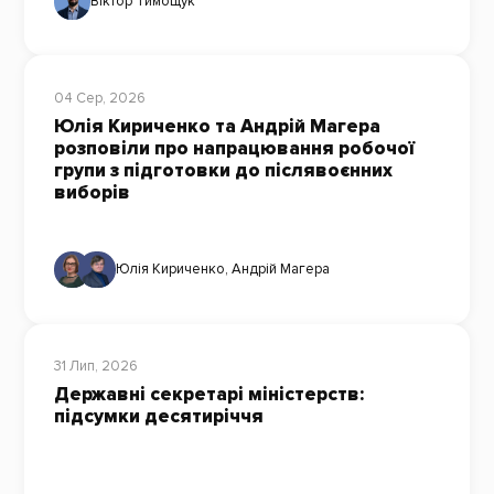
Віктор Тимощук
04 Сер, 2026
Юлія Кириченко та Андрій Магера
розповіли про напрацювання робочої
групи з підготовки до післявоєнних
виборів
Юлія Кириченко
,
Андрій Магера
31 Лип, 2026
Державні секретарі міністерств:
підсумки десятиріччя