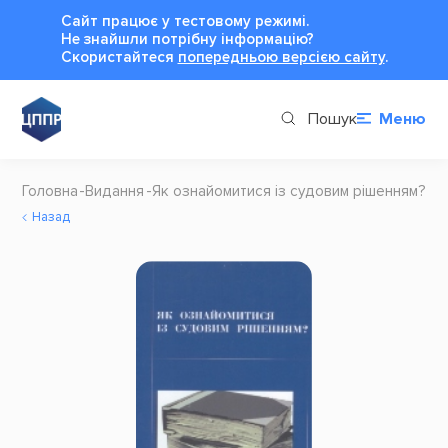
Сайт працює у тестовому режимі.
Не знайшли потрібну інформацію?
Cкористайтеся
попередньою версією сайту
.
Пошук
Меню
Головна
Видання
Як ознайомитися із судовим рішенням?
Назад