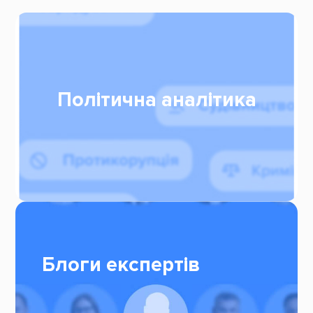
Політична аналітика
Блоги експертів