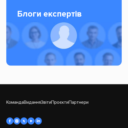
Блоги експертів
Команда
Видання
Звіти
Проєкти
Партнери