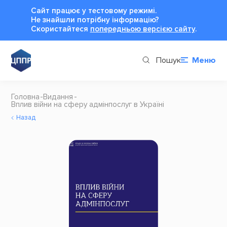
Сайт працює у тестовому режимі.
Не знайшли потрібну інформацію?
Cкористайтеся
попередньою версією сайту
.
Пошук
Меню
Головна
Видання
Вплив війни на сферу адмінпослуг в Україні
Назад