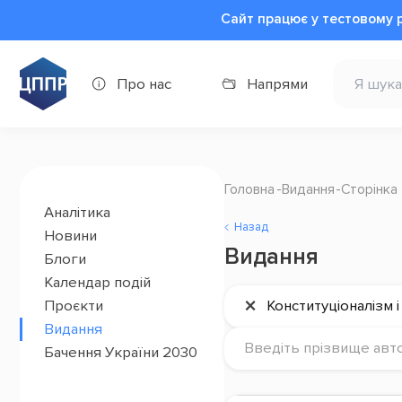
Сайт працює у тестовому 
Про нас
Напрями
Головна
Видання
Сторінка
Аналітика
Назад
Новини
Видання
Блоги
Календар подій
×
Проєкти
Конституціоналізм 
Видання
Введіть прізвище авт
Бачення України 2030