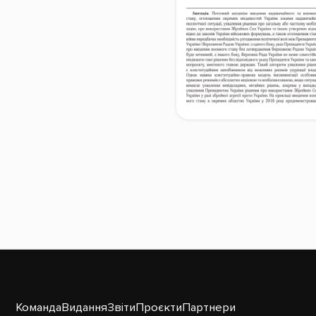
Команда
Видання
Звіти
Проєкти
Партнери