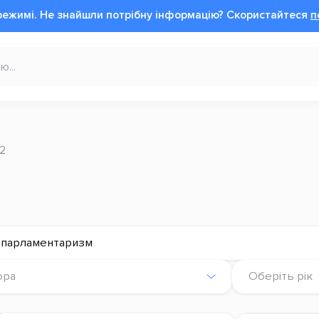
режимі.
Не знайшли потрібну інформацію?
Cкористайтеся
п
 2
і парламентаризм
ора
Оберіть рік