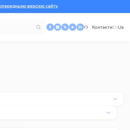
опередньою версією сайту
.
Контакти
En
Ua