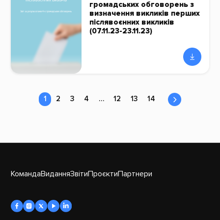
громадських обговорень з
визначення викликів перших
післявоєнних викликів
(07.11.23-23.11.23)
1
2
3
4
…
12
13
14
Команда
Видання
Звіти
Проєкти
Партнери