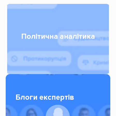
Політична аналітика
Блоги експертів