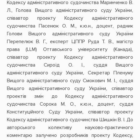
Кодексу адміністративного судочинства Маринченко В.
Л., Голова Вищого адміністративного суду України,
співавтор проекту Кодексу адміністративного
судочинства Пасенюк О. М., к.ю.н., доцент, радник
Голови Вищого адміністративного суду України
Перепелюк В. Г., експерт ЦППР Руда Т. В., магістр
права (LLM) Оттавського університету (Канада),
співавтор проекту Кодексу адміністративного
судочинства Сироїд О. І., суддя Вищого
адміністративного суду України, Секретар Пленуму
Вищого адміністративного суду Смокович М. І., суддя
Вищого адміністративного суду України, співавтор
проектів змін до Кодексу адміністративного
судочинства Сорока М. О., к.ю.н., доцент, суддя
Конституційного Суду України, співавтор проекту
Кодексу адміністративного судочинства Шишкін В. І. До
авторського колективу науково-практичного
коментарю залучено розробників проекту Кодексу,