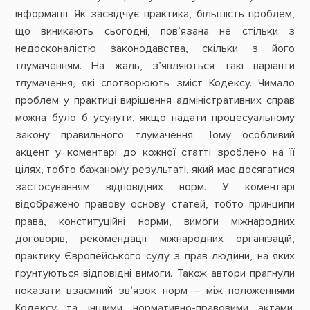
інформації. Як засвідчує практика, більшість проблем,
що виникають сьогодні, пов’язана не стільки з
недосконалістю законодавства, скільки з його
тлумаченням. На жаль, з’являються такі варіанти
тлумачення, які спотворюють зміст Кодексу. Чимало
проблем у практиці вирішення адміністративних справ
можна було б усунути, якщо надати процесуальному
закону правильного тлумачення. Тому особливий
акцент у коментарі до кожної статті зроблено на її
цілях, тобто бажаному результаті, який має досягатися
застосуванням відповідних норм. У коментарі
відображено правову основу статей, тобто принципи
права, конституційні норми, вимоги міжнародних
договорів, рекомендації міжнародних організацій,
практику Європейського суду з прав людини, на яких
ґрунтуються відповідні вимоги. Також автори прагнули
показати взаємний зв’язок норм – між положеннями
Кодексу та іншими нормативно-правовими актами.