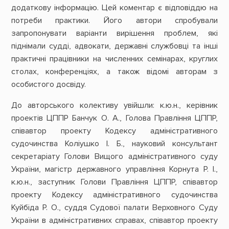
додаткову інформацію. Цей коментар є відповіддю на
потреби практики. Його автори спробували
запропонувати варіанти вирішення проблем, які
піднімали судді, адвокати, державні службовці та інші
практичні працівники на численних семінарах, круглих
столах, конференціях, а також відомі авторам з
особистого досвіду.
До авторського колективу увійшли: к.ю.н., керівник
проектів ЦППР Банчук О. А., Голова Правління ЦППР,
співавтор проекту Кодексу адміністративного
судочинства Коліушко І. Б., науковий консультант
секретаріату Голови Вищого адміністративного суду
України, магістр державного управління Корнута Р. І.,
к.ю.н., заступник Голови Правління ЦППР, співавтор
проекту Кодексу адміністративного судочинства
Куйбіда Р. О., суддя Судової палати Верховного Суду
України в адміністративних справах, співавтор проекту