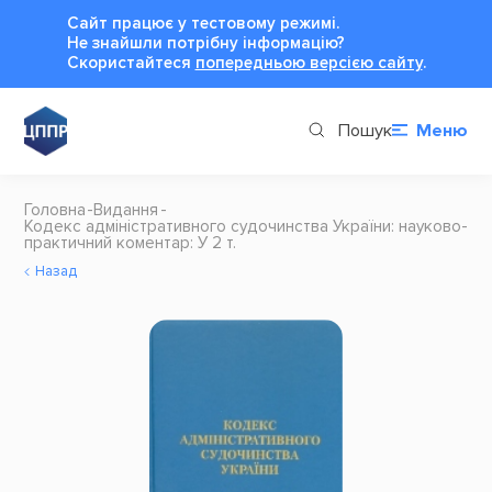
Сайт працює у тестовому режимі.
Не знайшли потрібну інформацію?
Cкористайтеся
попередньою версією сайту
.
Пошук
Меню
Головна
Видання
Кодекс адміністративного судочинства України: науково-
практичний коментар: У 2 т.
Назад