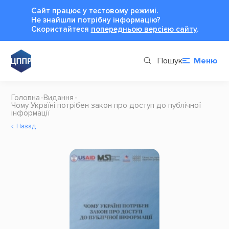
Сайт працює у тестовому режимі.
Не знайшли потрібну інформацію?
Cкористайтеся
попередньою версією сайту
.
Пошук
Меню
Головна
Видання
Чому Україні потрібен закон про доступ до публічної
інформації
Назад