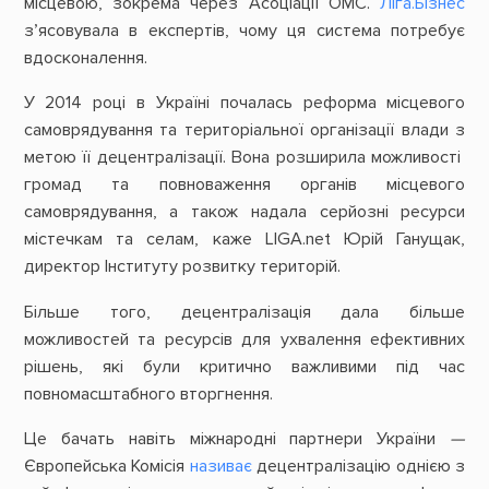
місцевою, зокрема через Асоціації ОМС.
Ліга.Бізнес
з’ясовувала в експертів, чому ця система потребує
вдосконалення.
У 2014 році в Україні почалась реформа місцевого
самоврядування та територіальної організації влади з
метою її децентралізації. Вона розширила можливості
громад та повноваження органів місцевого
самоврядування, а також надала серйозні ресурси
містечкам та селам, каже LIGA.net Юрій Ганущак,
директор Інституту розвитку територій.
Більше того, децентралізація дала більше
можливостей та ресурсів для ухвалення ефективних
рішень, які були критично важливими під час
повномасштабного вторгнення.
Це бачать навіть міжнародні партнери України
—
Європейська Комісія
називає
децентралізацію однією з