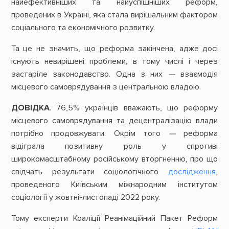
найефективніших та найуспішніших реформ,
проведених в Україні, яка стала вирішальним фактором
соціального та економічного розвитку.
Та це не значить, що реформа закінчена, адже досі
існують невирішені проблеми, в тому числі і через
застаріле законодавство. Одна з них
—
взаємодія
місцевого самоврядування з центральною владою.
ДОВІДКА
. 76,5% українців вважають, що реформу
місцевого самоврядування та децентралізацію влади
потрібно продовжувати. Окрім того
—
реформа
відіграла позитивну роль у спротиві
широкомасштабному російському вторгненню, про що
свідчать результати соціологічного
дослідження
,
проведеного Київським міжнародним інститутом
соціології у жовтні-листопаді 2022 року.
Тому експерти Коаліції Реанімаційний Пакет Реформ