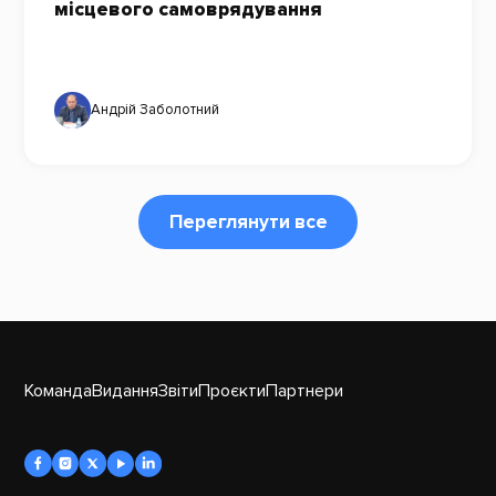
місцевого самоврядування
Андрій Заболотний
Переглянути все
Команда
Видання
Звіти
Проєкти
Партнери