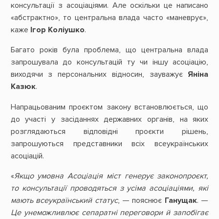
консультації з асоціаціями. Але оскільки це написано
«абстрактно», то центральна влада часто «маневрує»,
каже
Ігор Коліушко
.
Багато років була проблема, що центральна влада
запрошувала до консультацій ту чи іншу асоціацію,
виходячи з персональних відносин, зауважує
Яніна
Казюк
.
Напрацьованим проєктом закону встановлюється, що
до участі у засіданнях державних органів, на яких
розглядаються відповідні проєкти рішень,
запрошуються представники всіх всеукраїнських
асоціацій.
«
Якщо умовна Асоціація міст генерує законопроєкт,
то консультації проводяться з усіма асоціаціями, які
мають всеукраїнський статус
, — пояснює
Ганущак
. —
Це унеможливлює сепаратні переговори й запобігає