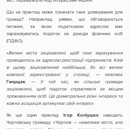
міст переважали над інтересами інших
».
Що на практиці може означати таке домінування для
громад? Наприклад, уявімо, що обговорюється
питання, за якою податковою адресою має
зараховуватись податок на доходи фізичних осіб
(ПДФО).
«
Великі міста зацікавлені, щоб таке зарахування
проводилось за адресою реєстрації підприємств. Київ
в цьому зацікавлений найбільше, бо всі великі
компанії зареєстровані у столиці
, — пояснює
Ганущак
. —
У той час, як сільські громади
зацікавлені, щоб податок справлявся за місцем
проживанням осіб. Це діаметрально різні інтереси та
кожна асоціація артикулює свій інтерес
».
Як ще один приклад
Ігор Коліушко
наводить
Чортківську громаду: «
Чортків — невелике місто, але