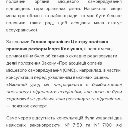
половини органів місцевого самоврядування
відповідних територіальних рівнів. Наприклад: якщо
мова про обласні та районні ради, то має бути більше
половини таких рад, щоб асоціація мала статус
всеукраїнської.
За словами
Голови правління Центру політико-
правових реформ Ігоря Коліушка
, в перші місяці
великої війни було об’єктивно складно реалізовувати
деякі положення Закону «Про асоціації органів
місцевого самоврядування (ОМС)», наприклад, в частині
консультацій перед ухваленням важливих рішень.
«
Умовний уряд міг напрацювати в бомбосховищі
постанову і відправити асоціаціям, але вони не були
спроможні за декілька днів розглянути та відповісти
»,
— пояснює експерт.
Саме через відсутність консультацій були ухвалені два
неякісних законопроєкти №7153 та №7180, які