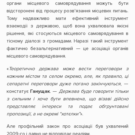
органи місцевого самоврядування можуть бути
відсторонені від процесу розв’язання місцевих питань.
Тому надважливо мати ефективний інструмент
взаємодії з державою, щоб вона ухвалювала якісні
рішення, які стосуються місцевого самоврядування в
тісному діалозі з громадами. Наразі такий інструмент
фактично безальтернативний — це асоціації органів
місцевого самоврядування.
«
Теоретично держава може вести переговори з
кожним містом та селом окремо, але, як правило, ці
сепаратні переговори дуже погано закінчуються
, —
констатує
Ганущак
. —
Держава буде говорити тільки
з сильним і хоче бути впевнена, що візаві дійсно
представляє інтереси та подає обгрунтовані
пропозиції, а не окремі “хотєлки”
».
Але профільний закон про асоціації був ухвалений
2009-го і давно не відповідає реаліям.