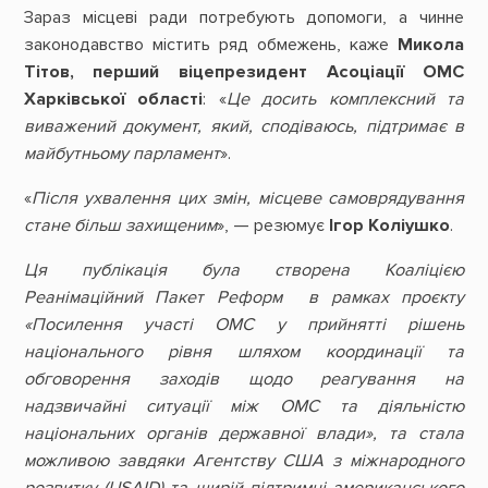
Зараз місцеві ради потребують допомоги, а чинне
законодавство містить ряд обмежень, каже
Микола
Тітов, перший віцепрезидент Асоціації ОМС
Харківської області
: «
Це досить комплексний та
виважений документ, який, сподіваюсь, підтримає в
майбутньому парламент
».
«
Після ухвалення цих змін, місцеве самоврядування
стане більш захищеним
», — резюмує
Ігор Коліушко
.
Ця публікація була створена Коаліцією
Реанімаційний Пакет Реформ в рамках проєкту
«Посилення участі ОМС у прийнятті рішень
національного рівня шляхом координації та
обговорення заходів щодо реагування на
надзвичайні ситуації між ОМС та діяльністю
національних органів державної влади», та стала
можливою завдяки Агентству США з міжнародного