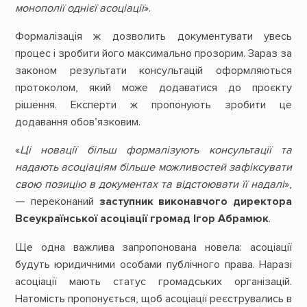
монополії однієї асоціації
».
Формалізація ж дозволить документувати увесь
процес і зробити його максимально прозорим. Зараз за
законом результати консультацій оформляються
протоколом, який може додаватися до проєкту
рішення. Експерти ж пропонують зробити це
додавання обов’язковим.
«
Ці новації більш формалізують консультації та
надають асоціаціям більше можливостей зафіксувати
свою позицію в документах та відстоювати її надалі
»,
— переконаний
заступник виконавчого директора
Всеукраїнської асоціації громад Ігор Абрамюк
.
Ще одна важлива запропонована новела: асоціації
будуть юридичними особами публічного права. Наразі
асоціації мають статус громадських організацій.
Натомість пропонується, щоб асоціації реєструвались в