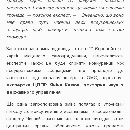
громада вдвічі більша за рахунок сільського
населення. І виникає питання: це міська чи сільська
громада, — пояснює експерт. — Очевидно, що вона
має право бути членом двох всеукраїнських
асоціацій, щоб захищати інтереси всіх частин
громади
».
Запропонована зміна відповідає статті 10 Європейської
хартії місцевого самоврядування, підкреслюють
експерти. Також це буде сприяти конкуренції між
всеукраїнськими асоціаціями, що призведе до
якіснішого відстоювання інтересів ОМС, переконує
експертка ЦППР Яніна Казюк, докторка наук з
державного управління
.
Ще одна запропонована зміна полягає в уточненні
підходу до консультацій з асоціаціями та формалізації
процесу. Чинний закон містить перелік випадків, коли
центральні органи обов’язково мають провести