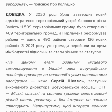
забороняє
», — пояснює Ігор Коліушко.
ДОВІДКА.
У 2020 році Уряд затвердив новий
адміністративно-територіальний устрій базового рівня.
Замість 11 509 територіальних громад було створено 1
469 територіальних громад, а Парламент реформував
райони — замість 490 районів створили 136 нових
районів. З 2021 року усі громади перейшли на прямі
міжбюджетні відносини та стали рівними за статусом.
«
На даному етапі розвитку місцевого
самоврядування в Україні одна всеукраїнська
асоціація призведе до монополії з усіма відповідними
наслідками
, — каже
Сергій Шевель
, заступник
виконавчого директора Всеукраїнської асоціації ОТГ,
—
Міські, сільські та селищні громади мають доволі
різний рівень розвитку, а їхні інтереси не завжди
співпадають. Неприпустимо, щоб інтереси великих