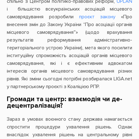
спільно з Центром політико-правових реформ,
UPLAN
і більшістю всеукраїнських асоціацій місцевого
самоврядування розробили
проєкт закону
«Про
внесення змін до Закону України “Про асоціації органів
місцевого самоврядування”» (щодо врахування
результатів реформування адміністративно-
територіального устрою України), мета якого посилити
інституційну спроможність асоціацій органів місцевого
самоврядування, які і є ефективним адвокатом
інтересів органів місцевого самоврядування різних
рівнів. Які зміни сьогодні потрібні розбиралася LIGA.net
у партнерському проєкті з Коаліцією РПР.
Громади та центр: взаємодія чи де-
децентралізація?
Зараз в умовах воєнного стану держава намагається
спростити процедури ухвалення рішень. Однак
внаслідок ухвалення рішень на центральному рівні