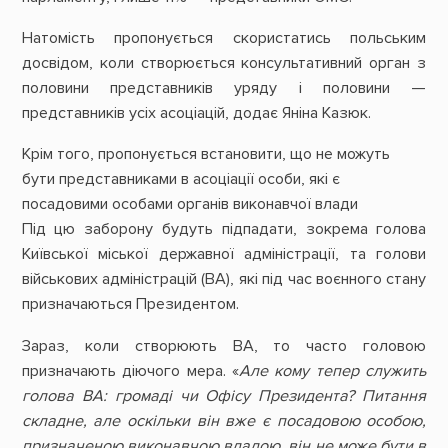
Натомість пропонується скористатись польським
досвідом, коли створюється консультативний орган з
половини представників уряду і половини —
представників усіх асоціацій, додає Яніна Казюк.
Крім того, пропонується встановити, що не можуть
бути представниками в асоціації особи, які є
посадовими особами органів виконавчої влади
Під цю заборону будуть підпадати, зокрема голова
Київської міської державної адміністрації, та голови
військових адміністрацій (ВА), які під час воєнного стану
призначаються Президентом.
Зараз, коли створюють ВА, то часто головою
призначають діючого мера. «
Але кому тепер служить
голова ВА: громаді чи Офісу Президента? Питання
складне, але оскільки він вже є посадовою особою,
призначеною виконавчою владою, він не може бути в