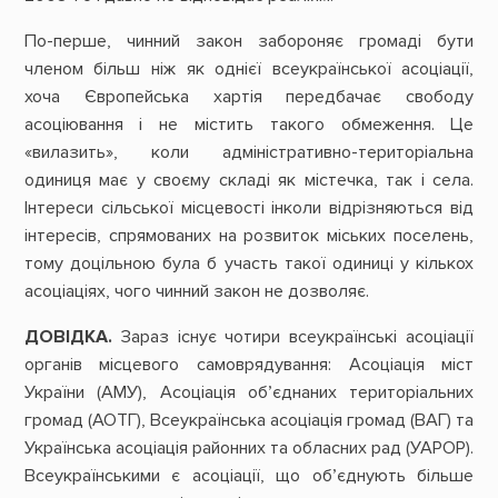
По-перше, чинний закон забороняє громаді бути
членом більш ніж як однієї всеукраїнської асоціації,
хоча Європейська хартія передбачає свободу
асоціювання і не містить такого обмеження. Це
«вилазить», коли адміністративно-територіальна
одиниця має у своєму складі як містечка, так і села.
Інтереси сільської місцевості інколи відрізняються від
інтересів, спрямованих на розвиток міських поселень,
тому доцільною була б участь такої одиниці у кількох
асоціаціях, чого чинний закон не дозволяє.
ДОВІДКА.
Зараз існує чотири всеукраїнські асоціації
органів місцевого самоврядування: Асоціація міст
України (АМУ), Асоціація об’єднаних територіальних
громад (АОТГ), Всеукраїнська асоціація громад (ВАГ) та
Українська асоціація районних та обласних рад (УАРОР).
Всеукраїнськими є асоціації, що об’єднують більше