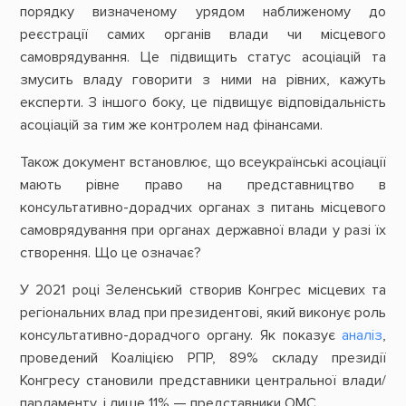
порядку визначеному урядом наближеному до
реєстрації самих органів влади чи місцевого
самоврядування. Це підвищить статус асоціацій та
змусить владу говорити з ними на рівних, кажуть
експерти. З іншого боку, це підвищує відповідальність
асоціацій за тим же контролем над фінансами.
Також документ встановлює, що всеукраїнські асоціації
мають рівне право на представництво в
консультативно-дорадчих органах з питань місцевого
самоврядування при органах державної влади у разі їх
створення. Що це означає?
У 2021 році Зеленський створив Конгрес місцевих та
регіональних влад при президентові, який виконує роль
консультативно-дорадчого органу. Як показує
аналіз
,
проведений Коаліцією РПР, 89% складу президії
Конгресу становили представники центральної влади/
парламенту, і лише 11% — представники ОМС.