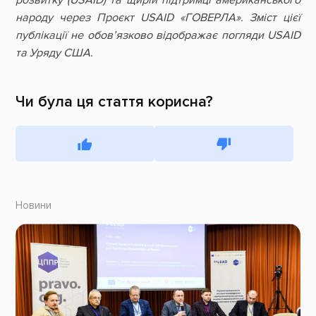
розвитку (USAID) та щирій підтримці американського
народу через Проєкт USAID «ГОВЕРЛА». Зміст цієї
публікації не обов’язково відображає погляди USAID
та Уряду США.
Чи була ця стаття корисна?
Новини