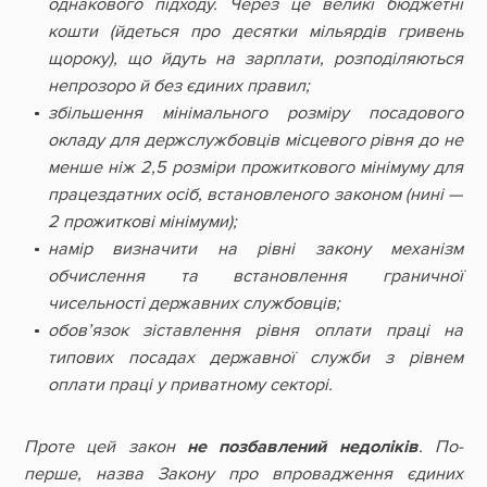
однакового підходу. Через це великі бюджетні
кошти (йдеться про десятки мільярдів гривень
щороку), що йдуть на зарплати, розподіляються
непрозоро й без єдиних правил;
збільшення мінімального розміру посадового
окладу для держслужбовців місцевого рівня до не
менше ніж 2,5 розміри прожиткового мінімуму для
працездатних осіб, встановленого законом (нині —
2 прожиткові мінімуми);
намір визначити на рівні закону механізм
обчислення та встановлення граничної
чисельності державних службовців;
обов’язок зіставлення рівня оплати праці на
типових посадах державної служби з рівнем
оплати праці у приватному секторі.
Проте цей закон
не позбавлений недоліків
. По-
перше, назва Закону про впровадження єдиних