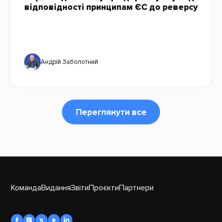
відповідності принципам ЄС до реверсу
Андрій Заболотний
Переглянути все
Команда
Видання
Звіти
Проєкти
Партнери