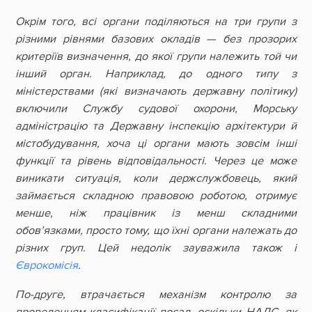
Окрім того, всі органи поділяються на три групи з
різними рівнями базових окладів — без прозорих
критеріїв визначення, до якої групи належить той чи
інший орган. Наприклад, до одного типу з
міністерствами (які визначають державну політику)
включили Службу судової охорони, Морську
адміністрацію та Державну інспекцію архітектури й
містобудування, хоча ці органи мають зовсім інші
функції та рівень відповідальності. Через це може
виникати ситуація, коли держслужбовець, який
займається складною правовою роботою, отримує
менше, ніж працівник із менш складними
обов’язками, просто тому, що їхні органи належать до
різних груп. Цей недолік зауважила також і
Єврокомісія
.
По-друге, втрачається механізм контролю за
проведенням класифікації посад, оскільки НАДС, як