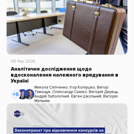
08 Чер, 2026
Аналітичне дослідження щодо
вдосконалення належного врядування в
Україні
Микола Сліпченко
,
Ігор Коліушко
,
Віктор
Тимощук
,
Олександр Саєнко
,
Вікторія Дерець
,
+6
Андрій Заболотний
,
Євген Школьний
,
Вікторія
Мельник