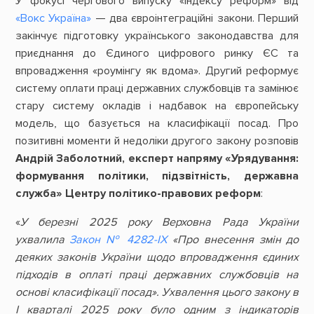
У фокусі чергового випуску «Індексу реформ» від
«Вокс Україна»
— два євроінтеграційні закони. Перший
закінчує підготовку українського законодавства для
приєднання до Єдиного цифрового ринку ЄС та
впровадження «роумінгу як вдома». Другий реформує
систему оплати праці державних службовців та замінює
стару систему окладів і надбавок на європейську
модель, що базується на класифікації посад. Про
позитивні моменти й недоліки другого закону розповів
Андрій Заболотний, експерт напряму «Урядування:
формування політики, підзвітність, державна
служба» Центру політико-правових реформ
:
«
У березні 2025 року Верховна Рада України
ухвалила
Закон № 4282-ІХ
«Про внесення змін до
деяких законів України щодо впровадження єдиних
підходів в оплаті праці державних службовців на
основі класифікації посад». Ухвалення цього закону в
І кварталі 2025 року було одним з індикаторів