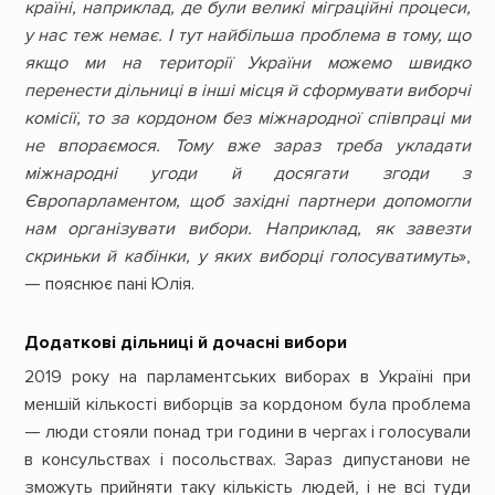
країні, наприклад, де були великі міграційні процеси,
у нас теж немає. І тут найбільша проблема в тому, що
якщо ми на території України можемо швидко
перенести дільниці в інші місця й сформувати виборчі
комісії, то за кордоном без міжнародної співпраці ми
не впораємося. Тому вже зараз треба укладати
міжнародні угоди й досягати згоди з
Європарламентом, щоб західні партнери допомогли
нам організувати вибори. Наприклад, як завезти
скриньки й кабінки, у яких виборці голосуватимуть
»,
— пояснює пані Юлія.
Додаткові дільниці й дочасні вибори
2019 року на парламентських виборах в Україні при
меншій кількості виборців за кордоном була проблема
— люди стояли понад три години в чергах і голосували
в консульствах і посольствах. Зараз дипустанови не
зможуть прийняти таку кількість людей, і не всі туди