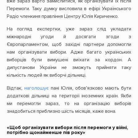
вже зараз варто замислитися, як організувати їх після
Перемоги. Таку думку висловила в ефірі Українського
Радіо членкиня правління Центру Юлія Кириченко.
На погляд експертки, уже зараз слід укладати
міжнародні угоди й досягати згоди з
Європарламентом, щоб західні партнери допомогли
нам організувати вибори. Адже багато українських
виборців були вимушені виїхати за кордон. А
дипустанови України не зможуть прийняти таку
кількість людей як виборчі дільниці.
Відтак,
наголошує
пані Юлія, обов’язково мають бути
додаткові дільниці на території іноземних країн. Якби
ми перемогли зараз, то на організацію виборів
знадобиться приблизно шість місяців, каже вона.
«Щоб організувати вибори після перемоги у війні,
потрібно щонайменше пів року»