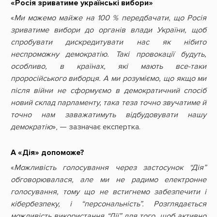
«Росія зриватиме українські вибори»
«
Ми можемо майже на 100 % передбачати, що Росія
зриватиме вибори до органів влади України, щоб
спробувати дискредитувати нас як нібито
неспроможну демократію. Такі провокації будуть,
особливо, в країнах, які мають все-таки
проросійського виборця. А ми розуміємо, що якщо ми
після війни не сформуємо в демократичний спосіб
новий склад парламенту, така теза точно звучатиме й
точно нам заважатимуть відбудовувати нашу
демократію
», — зазначає експертка.
А «Дія» допоможе?
«
Можливість голосування через застосунок “Дія”
обговорювалася, але ми не радимо електронне
голосування, тому що не встигнемо забезпечити і
кібербезпеку, і “персональність”. Розглядається
можливість використання “Дії” для того, щоб активно