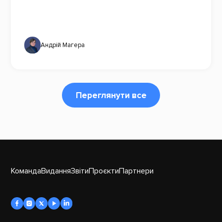
Андрій Магера
Переглянути все
Команда
Видання
Звіти
Проєкти
Партнери