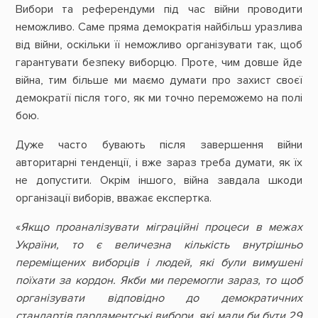
Вибори та референдуми під час війни проводити
неможливо. Саме пряма демократія найбільш уразлива
від війни, оскільки її неможливо організувати так, щоб
гарантувати безпеку виборцю. Проте, чим довше йде
війна, тим більше ми маємо думати про захист своєї
демократії після того, як ми точно переможемо на полі
бою.
Дуже часто бувають після завершення війни
авторитарні тенденції, і вже зараз треба думати, як їх
не допустити. Окрім іншого, війна завдала шкоди
організації виборів, вважає експертка.
«
Якщо проаналізувати міграційні процеси в межах
України, то є величезна кількість внутрішньо
переміщених виборців і людей, які були вимушені
поїхати за кордон. Якби ми перемогли зараз, то щоб
організувати відповідно до демократичних
стандартів парламентські вибори, які мали би бути 29