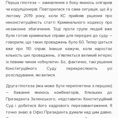
Перша гіпотеза – замовлення з боку якихось олігархів
чи корупціонерів. Повторилася та сама ситуація, що й у
лютому 2019 року, коли КС прийняв рішення про
неконституційність статті Кримінального кодексу про
незаконне збагачення. Тоді проти групи людей вже
були готові кримінальні справи для передачі до суду –
говорили, що таких проваджень було 60. Тепер ідеться
вже про 110 справ. Інакше кажучи, коли наростає
кількість цих проваджень, з’являється великий інтерес
їх певним чином «обнулити». Бо, фактично, такі рішення
Конституційного Суду перекреслюють усі
розслідування, які велися.
Друга гіпотеза (яка може бути переплетена з першою)
– бажання якихось комбінаторів, близьких до
Президента Зеленського, «підставити» Конституційний
Суд і добитися його кадрового перезавантаження. Я
точно знаю: в Офісі Президента думали над цим давно.