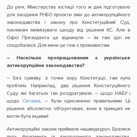
До речі, Міністерство юстиції того ж дня підготувало
для засідання РНБО проєкти змін до антикорупційного
законодавства і закону про Конституційний Суд,
покликані мінімізувати шкоду від рішення КС. Але в
Офісі Президента це відкинули – їм такі ідеї не
сподобалися. Для мене це теж є промовистим.
– Наскільки пропрацьованим є українське
антикорупційне законодавство?
– Без сумніву, з точки зору Конституції, там купа
проблем. Наприклад, два рішення Конституційного
Суду, які багатьох так роздратували, – щодо НАБУ і
щодо
Ситника
, – були однозначно правильними. Ці
рішення абсолютно обґрунтовані, вони в принципі не
могли бути іншими!
Антикорупційні закони приймали нашвидкуруч. Бралися
якісь фрагменти із закордонного законодавства,