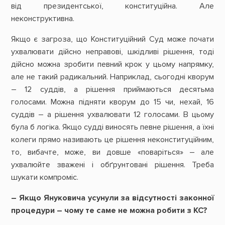
від президентської, конституційна. Але
неконструктивна.
Якщо є загроза, що Конституційний Суд може почати
ухвалювати дійсно неправові, шкідливі рішення, тоді
дійсно можна зробити певний крок у цьому напрямку,
але не такий радикальний. Наприклад, сьогодні кворум
– 12 суддів, а рішення приймаються десятьма
голосами. Можна підняти кворум до 15 чи, нехай, 16
суддів – а рішення ухвалювати 12 голосами. В цьому
була б логіка. Якщо судді виносять певне рішення, а їхні
колеги прямо називають це рішення неконституційним,
то, вибачте, може, ви довше «поваріться» – але
ухвалюйте зважені і обґрунтовані рішення. Треба
шукати компроміс.
– Якщо Януковича усунули за відсутності законної
процедури – чому те саме не можна робити з КС?