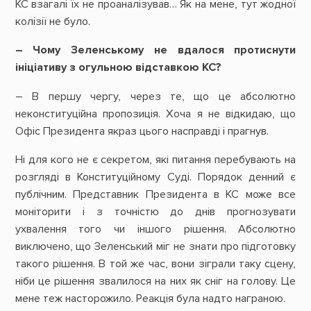
КС взагалі їх не проаналізував… Як на мене, тут жодної
колізії не було.
– Чому Зеленському не вдалося протиснути
ініціативу з огульною відставкою КС?
– В першу чергу, через те, що це абсолютно
неконституційна пропозиція. Хоча я не відкидаю, що
Офіс Президента якраз цього насправді і прагнув.
Ні для кого не є секретом, які питання перебувають на
розгляді в Конституційному Суді. Порядок денний є
публічним. Представник Президента в КС може все
моніторити і з точністю до днів прогнозувати
ухвалення того чи іншого рішення. Абсолютно
виключено, що Зеленський міг не знати про підготовку
такого рішення. В той же час, вони зіграли таку сцену,
ніби це рішення звалилося на них як сніг на голову. Це
мене теж насторожило. Реакція була надто награною.