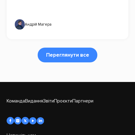
Андрій Магера
Переглянути все
Команда
Видання
Звіти
Проєкти
Партнери