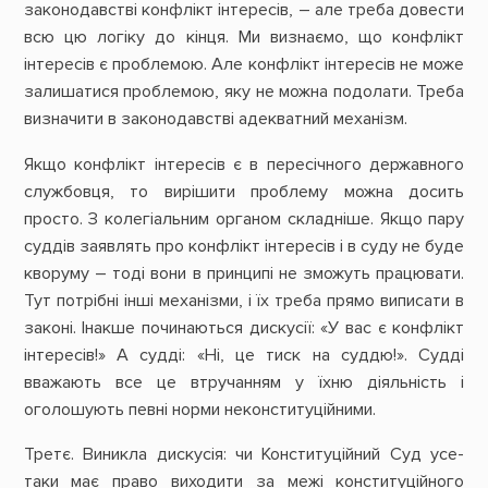
законодавстві конфлікт інтересів, – але треба довести
всю цю логіку до кінця. Ми визнаємо, що конфлікт
інтересів є проблемою. Але конфлікт інтересів не може
залишатися проблемою, яку не можна подолати. Треба
визначити в законодавстві адекватний механізм.
Якщо конфлікт інтересів є в пересічного державного
службовця, то вирішити проблему можна досить
просто. З колегіальним органом складніше. Якщо пару
суддів заявлять про конфлікт інтересів і в суду не буде
кворуму – тоді вони в принципі не зможуть працювати.
Тут потрібні інші механізми, і їх треба прямо виписати в
законі. Інакше починаються дискусії: «У вас є конфлікт
інтересів!» А судді: «Ні, це тиск на суддю!». Судді
вважають все це втручанням у їхню діяльність і
оголошують певні норми неконституційними.
Третє. Виникла дискусія: чи Конституційний Суд усе-
таки має право виходити за межі конституційного