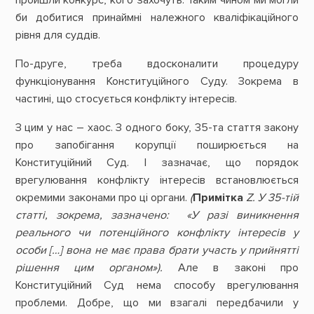
би добитися принаймні належного кваліфікаційного
рівня для суддів.
По-друге, треба вдосконалити процедуру
функціонування Конституційного Суду. Зокрема в
частині, що стосується конфлікту інтересів.
З цим у нас – хаос. З одного боку, 35-та стаття закону
про запобігання корупції поширюється на
Конституційний Суд. І зазначає, що порядок
врегулювання конфлікту інтересів встановлюється
окремими законами про ці органи.
(
Примітка
Z. У 35-тій
статті, зокрема, зазначено: «У разі виникнення
реального чи потенційного конфлікту інтересів у
особи […] вона не має права брати участь у прийнятті
рішення цим органом»).
Але в законі про
Конституційний Суд нема способу врегулювання
проблеми. Добре, що ми взагалі передбачили у