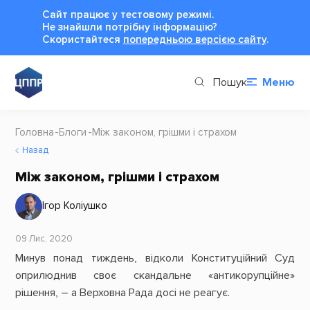
Сайт працює у тестовому режимі.
Не знайшли потрібну інформацію?
Cкористайтеся
попередньою версією сайту
.
Пошук
Меню
Головна
Блоги
Між законом, грішми і страхом
Назад
Між законом, грішми і страхом
Ігор Коліушко
09 Лис, 2020
Минув понад тиждень, відколи Конституційний Суд
оприлюднив своє скандальне «антикорупційне»
рішення, – а Верховна Рада досі не реагує.