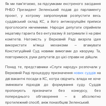
Як ми пам’ятаємо, за підсумками екстреного засідання
РНБО Президент Зеленський подав до парламенту
проєкт, у котрому запропонував розпустити весь
суддівський склад КС, а його антикорупційні приписи
проголосити нікчемними. Народні депутати сприйняли
ініціативу гаранта без ентузіазму й затримали її на рівні
комітетів. Натомість у Верховній Раді визріла ідея
використати м’якші механізми – вгамувати
Конституційний Суд новими вимогами до кворуму. Та,
повторимося, руки депутатів до цієї справи не дійшли.
Понад те, представники «Слуги народу» розпочали у
Верховній Раді процедуру призначення
нових суддів
на
дві вакантні посади в КС, котра свідчить: влада не хоче
змінювати підходів до формування суду. Суддів
пропонують призначити без конкурсу, без
попереднього обговорення – в абсолютно
протилежний спосіб, аніж понаобіцяв Зеленський.