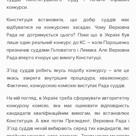
конкурси.
Конституція встановила, що добір суддів має
відбуватися на конкурсних засадах. Чому Верховна
Рада не дотримується цього? Поки що в Україні був
лише один реальний конкурс до КС – коли Порошенко
призначив суддями Головатого і Лемака. Але Верховна
Рада вперто ігнорує цю вимогу Конституції.
З’їзд суддів робить якусь подобу конкурсу – але це
якась закрита внутрішня процедура, квазіконкурс.
Фактично, конкурсною комісією виступає Рада суддів.
На мій погляд, в Україні треба сформувати авторитетну
конкурсну комісію, яка має оцінювати відповідність
кандидатів кваліфікаційним вимогам, які встановлює
Конституція. А вже потім Президент, Верховна Рада і
З’їзд суддів нехай вибирають серед тих кандидатів, які
пройшли конкурс, кого захочуть. Таким чином ми могли