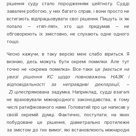
рішення суду стало породженням цейтноту. Судді
завалені роботою, у них багато справ, і вони просто не
встигають відпрацьовувати свої рішення. Пишуть їх як
попало – «тяп-ляп», хто що придумав – не
обговорюють їх змістовно, не слухають одне одного
тощо.
Чесно кажучи, в таку версію мені слабо віриться. Я
визнаю, десь можуть бути окремі помилки. Але тут
точно не «окрема помилка». Все-таки це
(мається на
увазі рішення КС щодо повноважень НАЗК і
відповідальності за неправдиві декларації, –
Z)
цілеспрямована задумка. Наприклад, судді взагалі
не враховували міжнародного законодавства, в тому
числі ратифікованого нами. Головатий про це написав у
своїй окремій думці. Фактично, постулати, на яких
побудоване це рішення, діаметрально протилежні
за змістом до тих вимог, які встановлюють міжнародні