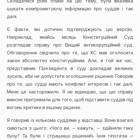
Складалися різні плани на цю тему, була вказівка
шукати компрометуючу інформацію про суддів і так
далі.
Є факти, які дотично підтверджують цю версію.
Наприклад, якийсь місяць Конституційний Суд
розглядав справу про Вищий антикорупційний суд.
Обговорення свідчило про те, що КС мав оголосити
закон абсолютно конституційним. Але, в той же час,
представник Президента в суді докладав великих
зусиль, аби не допустити оголошення рішення. Говорив
про те, що судді мають конфлікт інтересів і так далі.
Мене це насторожило. Я не відкидаю, що цю справу
вмисне притримали для того, щоб підставити суддів під
вогонь критики в іншому рішенні.
Я говорив із кількома суддями у відставці. Вони взагалі
сміються з цього: «Чого ви, – кажуть, – здійняли таку
бучу? Та були і страшніші рішення!» Їхня гіпотеза –