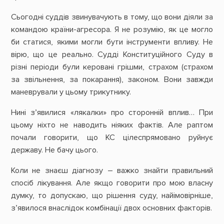
Сьогодні суддів звинувачують в тому, що вони діяли за
командою країни-агресора. Я не розумію, як це могло
би статися, якими могли бути інструменти впливу. Не
вірю, що це реально. Судді Конституційного Суду в
різні періоди були керовані грішми, страхом (страхом
за звільнення, за покарання), законом. Вони завжди
маневрували у цьому трикутнику.
Нині з’явилися «лякалки» про сторонній вплив… При
цьому ніхто не наводить ніяких фактів. Але раптом
почали говорити, що КС цілеспрямовано руйнує
державу. Не бачу цього.
Коли не знаєш діагнозу – важко знайти правильний
спосіб лікування. Але якщо говорити про мою власну
думку, то допускаю, що рішення суду, найімовірніше,
з’явилося внаслідок комбінації двох основних факторів.