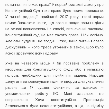
подання, чи не має права? У першій редакції закону про
Конституційний Суд таке право було прямо прописане.
У чинній редакції, прийнятій 2017 року, такої норми
немає. Зважаючи на те, що органи влади повинні діяти
на основі повноважень і в спосіб, визначений законом,
Конституційний суд не має такого права. Ніби логічно.
Але самі судді КС не згодні. Отже, якщо питання стало
дискусійним – його треба уточнити в законі, щоб було
ясно і зрозуміло всім і одразу.
Уже на четверте місце я би поставив проблему з
кворумом для Конституційного Суду, або з кількістю
голосів, необхідних для прийняття рішень. Народні
депутати запропонували підняти кворум для ухвалення
рішень до 17 суддів. Фактично це означає –
унеможливити роботу КС. Мені здається, це
неправильно. Хоча конституційно. Пропозиція
Зеленського була неконституційною, а ця, на відміну