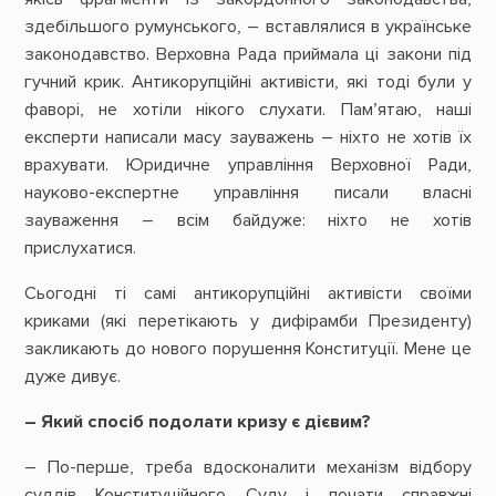
здебільшого румунського, – вставлялися в українське
законодавство. Верховна Рада приймала ці закони під
гучний крик. Антикорупційні активісти, які тоді були у
фаворі, не хотіли нікого слухати. Пам’ятаю, наші
експерти написали масу зауважень – ніхто не хотів їх
врахувати. Юридичне управління Верховної Ради,
науково-експертне управління писали власні
зауваження – всім байдуже: ніхто не хотів
прислухатися.
Сьогодні ті самі антикорупційні активісти своїми
криками (які перетікають у дифірамби Президенту)
закликають до нового порушення Конституції. Мене це
дуже дивує.
– Який спосіб подолати кризу є дієвим?
– По-перше, треба вдосконалити механізм відбору
суддів Конституційного Суду і почати справжні