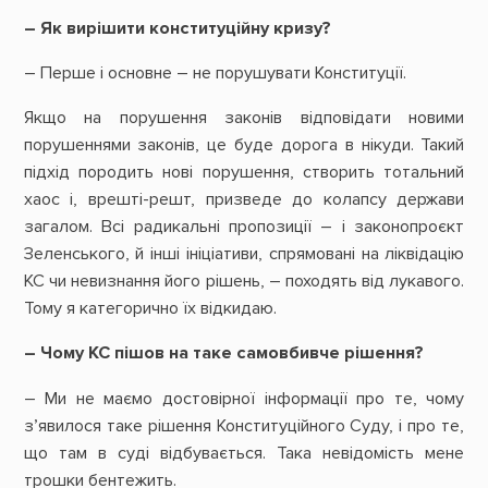
– Як вирішити конституційну кризу?
– Перше і основне – не порушувати Конституції.
Якщо на порушення законів відповідати новими
порушеннями законів, це буде дорога в нікуди. Такий
підхід породить нові порушення, створить тотальний
хаос і, врешті-решт, призведе до колапсу держави
загалом. Всі радикальні пропозиції – і законопроєкт
Зеленського, й інші ініціативи, спрямовані на ліквідацію
КС чи невизнання його рішень, – походять від лукавого.
Тому я категорично їх відкидаю.
– Чому КС пішов на таке самовбивче рішення?
– Ми не маємо достовірної інформації про те, чому
з’явилося таке рішення Конституційного Суду, і про те,
що там в суді відбувається. Така невідомість мене
трошки бентежить.