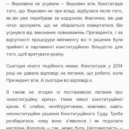
– Януковича не усували – Янукович втік. Констатація
того, що Янукович не при владі, відбулася після того,
як він уже перебував за кордоном. Фактично, він дав
чітко зрозуміти, що не збирається повертатися. Він
усунувся від виконання повноважень Президента, і за
відсутності процедури імпічменту всі ті рішення були
прийняті в парламенті конституційною більшістю для
того, щоб врятувати країну.
Сьогодні нічого подібного немає. Конституція у 2014
році не давала відповіді на питання, що робити, коли
Президент втік. А сьогодні всі відповіді є.
Я також не згоден із постановкою питання про
«конституційну кризу». Нема ніякої конституційної
кризи. Є слабке, необґрунтоване, можливо, навіть
неконституційне рішення Конституційного Суду. Треба
розбиратися, чому воно з’явилося і як подолати
наслідки. Корупція – так, може бути. Неграмотність –