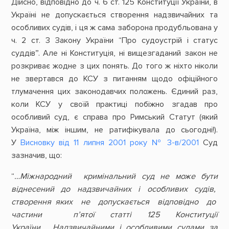
Дійсно, відповідно до ч. 6 ст. 125 Конституції України, в
Україні не допускається створення надзвичайних та
особливих судів, і ця ж сама заборона продубльована у
ч. 2 ст. 3 Закону України “Про судоустрій і статус
суддів”. Але ні Конституція, ні вищезгаданий закон не
розкриває жодне з цих понять. До того ж ніхто ніколи
не звертався до КСУ з питанням щодо офіційного
тлумачення цих законодавчих положень. Єдиний раз,
коли КСУ у своїй практиці побіжно згадав про
особливий суд, є справа про Римський Статут (який
Україна, між іншим, не ратифікувала до сьогодні!).
У
Висновку від 11 липня 2001 року № 3-в/2001
Суд
зазначив, що:
“
…Міжнародний кримінальний суд не може бути
віднесений до надзвичайних і особливих судів,
створення яких не допускається відповідно до
частини п’ятої статті 125 Конституції
України. Надзвичайними і особливими судами за