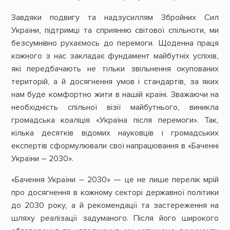
Завдяки подвигу та надзусиллям Збройних Сил
України, підтримці та сприянню світової спільноти, ми
безсумнівно рухаємось до перемоги. Щоденна праця
кожного з нас закладає фундамент майбутніх успіхів,
які передбачають не тільки звільнення окупованих
територій, а й досягнення умов і стандартів, за яких
нам буде комфортно жити в нашій країні. Зважаючи на
необхідніcть спільної візії майбутнього, виникла
громадська коаліція «Україна після перемоги». Так,
кілька десятків відомих науковців і громадських
експертів сформулювали свої напрацювання в «Баченні
України – 2030».
«Бачення України – 2030» — це не лише перелік мрій
про досягнення в кожному секторі державної політики
до 2030 року, а й рекомендації та застереження на
шляху реалізації задуманого. Після його широкого