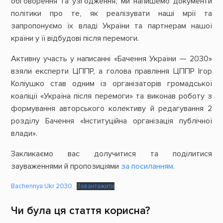
обговорення та узгодження, ми напишемо документи
політики про те, як реалізувати наші мрії та
запропонуємо їх владі України та партнерам нашої
країни у її відбудові після перемоги.
Активну участь у написанні «Бачення України — 2030»
взяли експерти ЦППР, а голова правління ЦППР Ігор
Коліушко став одним із організаторів громадської
коаліції «Україна після перемоги» та виконав роботу з
формування авторського колективу й редагування 2
розділу Бачення «Інституційна організація публічної
влади».
Закликаємо вас долучитися та поділитися
зауваженнями й пропозиціями
за посиланням.
Bachennya Ukr 2030
Завантажити
Чи була ця стаття корисна?