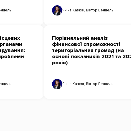
енцель
Яніна Казюк
,
Віктор Венцель
ісцевих
Порівняльний аналіз
 органами
фінансової спроможності
ядування:
територіальних громад (на
 проблеми
основі показників 2021 та 20
років)
енцель
Яніна Казюк
,
Віктор Венцель