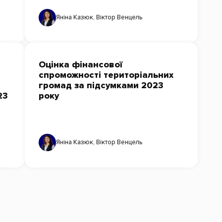
Яніна Казюк
,
Віктор Венцель
Оцінка фінансової
спроможності територіальних
громад за підсумками 2023
23
року
Яніна Казюк
,
Віктор Венцель