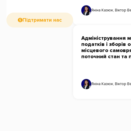
Яніна Казюк
,
Віктор В
Підтримати нас
Адміністрування м
податків і зборів
місцевого самовр
поточний стан та
Яніна Казюк
,
Віктор В