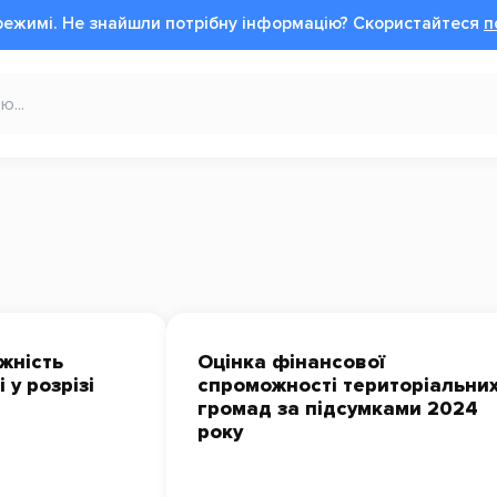
режимі.
Не знайшли потрібну інформацію?
Cкористайтеся
п
жність
Оцінка фінансової
 у розрізі
спроможності територіальни
громад за підсумками 2024
року